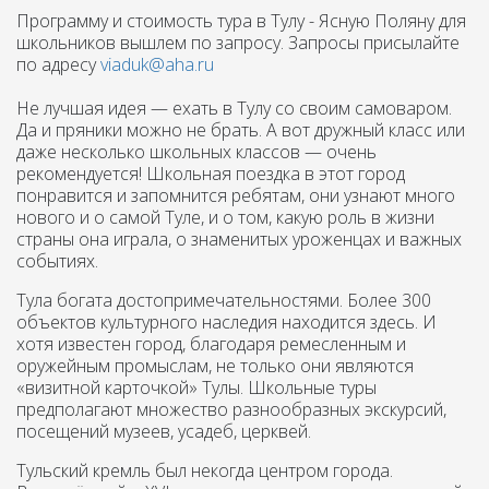
Программу и стоимость тура в Тулу - Ясную Поляну для
школьников вышлем по запросу. Запросы присылайте
по адресу
viaduk@aha.ru
Не лучшая идея — ехать в Тулу со своим самоваром.
Да и пряники можно не брать. А вот дружный класс или
даже несколько школьных классов — очень
рекомендуется! Школьная поездка в этот город
понравится и запомнится ребятам, они узнают много
нового и о самой Туле, и о том, какую роль в жизни
страны она играла, о знаменитых уроженцах и важных
событиях.
Тула богата достопримечательностями. Более 300
объектов культурного наследия находится здесь. И
хотя известен город, благодаря ремесленным и
оружейным промыслам, не только они являются
«визитной карточкой» Тулы. Школьные туры
предполагают множество разнообразных экскурсий,
посещений музеев, усадеб, церквей.
Тульский кремль был некогда центром города.