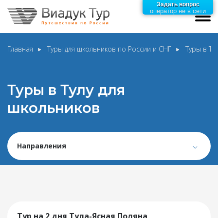
Задать вопрос
оператор не в сети
Главная
Туры для школьников по России и СНГ
Туры в Ту
Туры в Тулу для
школьников
Направления
Тур на 2 дня Тула-Ясная Поляна