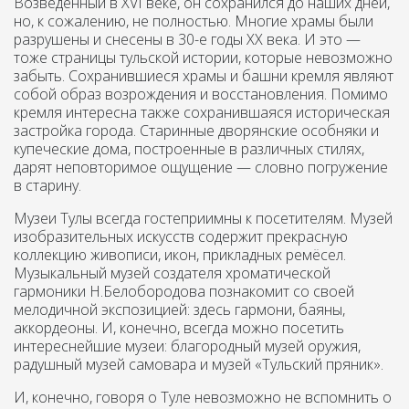
Возведённый в XVI веке, он сохранился до наших дней,
но, к сожалению, не полностью. Многие храмы были
разрушены и снесены в 30-е годы ХХ века. И это —
тоже страницы тульской истории, которые невозможно
забыть. Сохранившиеся храмы и башни кремля являют
собой образ возрождения и восстановления. Помимо
кремля интересна также сохранившаяся историческая
застройка города. Старинные дворянские особняки и
купеческие дома, построенные в различных стилях,
дарят неповторимое ощущение — словно погружение
в старину.
Музеи Тулы всегда гостеприимны к посетителям. Музей
изобразительных искусств содержит прекрасную
коллекцию живописи, икон, прикладных ремёсел.
Музыкальный музей создателя хроматической
гармоники Н.Белобородова познакомит со своей
мелодичной экспозицией: здесь гармони, баяны,
аккордеоны. И, конечно, всегда можно посетить
интереснейшие музеи: благородный музей оружия,
радушный музей самовара и музей «Тульский пряник».
И, конечно, говоря о Туле невозможно не вспомнить о