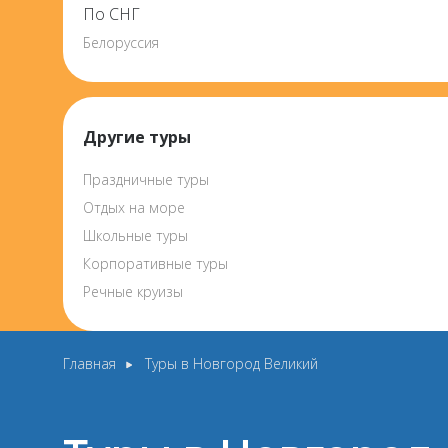
По СНГ
Белоруссия
Другие туры
Праздничные туры
Отдых на море
Школьные туры
Корпоративные туры
Речные круизы
Главная
Туры в Новгород Великий