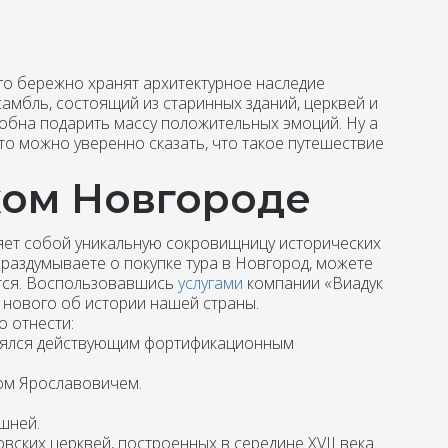
го бережно хранят архитектурное наследие
амбль, состоящий из старинных зданий, церквей и
обна подарить массу положительных эмоций. Ну а
то можно уверенно сказать, что такое путешествие
ком Новгороде
ляет собой уникальную сокровищницу исторических
раздумываете о покупке тура в Новгород, можете
ется. Воспользовавшись
услугами
компании «Виадук
о нового об истории нашей страны.
 отнести:
влялся действующим фортификационным
ом Ярославовичем.
шней.
вских церквей, построенных в середине XVII века.