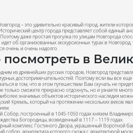
Новгород – это удивительно красивый город, жители которо
Исторический центр города представляет собой единый анс
 Поэтому даже простая прогулка по улицам Новгорода спос
 идет об организованных экскурсионных турах в Новгород, 
ся очень и очень надолго.
о посмотреть в Вели
одним из древнейших русских городов, Новгород представ
ктурных достопримечательностей. Поэтому если вы все еще 
ваться в том, что в этом путешествии Вам скучать не прид
не только сможете прекрасно отдохнуть, но и узнаете мног
наиболее значимых объектов исторического наследия можно
ский Кремль, который на протяжении нескольких веков я
ием.
й Собор, построенный в 1045-1050 годах князем Владимир
ждества Богородицы, возведенный в 1117 – 1119 годах.
урный комплекс Гостиного Двора, украшенный Воротной ба
й собор, архитектура которого схожа с архитектурой моско