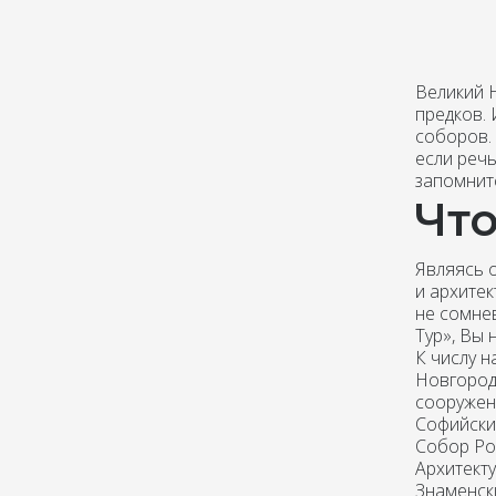
Великий 
предков. 
соборов.
если речь
запомнит
Чт
Являясь 
и архите
не сомне
Тур», Вы 
К числу 
Новгород
сооружен
Софийски
Собор Ро
Архитект
Знаменски