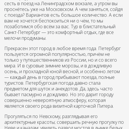
сесть в поезд на Ленинградском вокзале, а утром вы
проснётесь уже на Московском. А чем заняться, сойдя
с поезда? Вариантов есть большое количество. А если
вам не хочется беспокоиться ни о чём, то мы
позаботимся обо всём за вас. Тур в блистательный
Санкт-Петербург — это комфортный отдых, где все
мелочи продуманы.
Прекрасен этот город в любое время года. Петербург
пользуется огромной популярностью, причём не
только у путешественников из России, но и со всего
мира. И в суровые зимние морозы, и в дождливую
осень, и прохладной юной весной, и особенно летом
— каждый день в город прибывают поезда, полные
туристов. Петербургская погода давно стала
предметом для шуток и анекдотов. Да, здесь часто
бывает пасмурно и дождливо. Но это дарит городу
совершенно невероятную атмосферу, которая
является своего рода визитной карточкой Питера.
Прогуляться по Невскому, разглядывая его
архитектурные красоты; совершить речную прогулку по
Неве и каналам; увидеть развод мостов в дымке белых