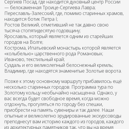
Сергиев Посад, где находится духовный центр России
— белокаменная Троице-Сергиева Лавра;
Переславль-Залесский, где, помимо старинных храмов,
находится ботик Петра I;
Ростов Великий, отметивший не так давно свою
тысяча стопятидесятую годовщину;
Ярославль, который является одним из старейших
городов на Волге;
Кострома, Ипатьевский монастырь которой является
«колыбелью» царственного рода Романовых;
Иваново, текстильный край;
Суздаль и его великолепный белоснежный кремль;
Владимир, где находятся знаменитые Золотые ворота.
Позже к этому основному маршруту прибавилось ещё
несколько старинных городов. Программа тура по
Золотому кольцу необычайно насыщенна. Однако, у
вас всегда будет свободное время, когда можно
отдохнуть, прогуляться по городу без спешки,
приобрести на память сувениры и так далее. Наши
опытные и великолепно эрудированные экскурсоводы
преподнесут вам историю каждого из городов, каждого
из архитектурных памятников так, что вы на время