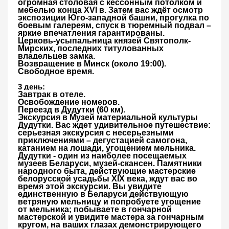
огромная столовая с кессонным потолком и
мебелью конца XVI в. Затем вас ждёт осмотр
экспозиции Юго-западной башни, прогулка по
боевым галереям, спуск в тюремный подвал –
яркие впечатления гарантированы.
Церковь-усыпальница князей Святополк-
Мирских,
последних титулованных
владельцев замка.
Возвращение в Минск
(около 19:00).
Свободное время.
3 день:
Завтрак в отеле
.
Освобождение номеров.
Переезд
в Дудутки (60 км).
Экскурсия в Музей материальной культуры
Дудутки.
Вас ждет удивительное путешествие:
серьезная экскурсия с несерьезными
приключениями – дегустацией самогона,
катанием на лошади, угощением мельника.
Дудутки - один из наиболее посещаемых
музеев Беларуси, музей-скансен. Памятники
народного быта, действующие мастерские
белорусской усадьбы XIX века, ждут вас во
время этой экскурсии. Вы увидите
единственную в Беларуси действующую
ветряную мельницу и попробуете угощение
от мельника; побываете в гончарной
мастерской и увидите мастера за гончарным
кругом, на ваших глазах демонстрирующего