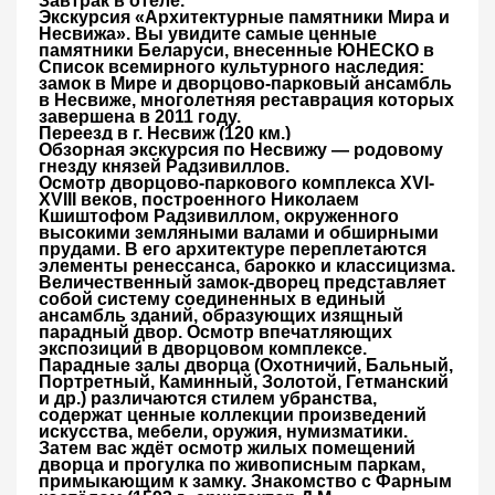
Завтрак в отеле
.
Экскурсия «Архитектурные памятники Мира и
Несвижа».
Вы увидите самые ценные
памятники Беларуси, внесенные ЮНЕСКО в
Список всемирного культурного наследия:
замок в Мире и дворцово-парковый ансамбль
в Несвиже, многолетняя реставрация которых
завершена в 2011 году.
Переезд в г. Несвиж
(120 км.)
Обзорная экскурсия по Несвижу
— родовому
гнезду князей Радзивиллов.
Осмотр дворцово-паркового комплекса XVI-
XVIII веков,
построенного Николаем
Кшиштофом Радзивиллом, окруженного
высокими земляными валами и обширными
прудами. В его архитектуре переплетаются
элементы ренессанса, барокко и классицизма.
Величественный замок-дворец представляет
собой систему соединенных в единый
ансамбль зданий, образующих изящный
парадный двор. Осмотр впечатляющих
экспозиций в дворцовом комплексе.
Парадные залы дворца (Охотничий, Бальный,
Портретный, Каминный, Золотой, Гетманский
и др.) различаются стилем убранства,
содержат ценные коллекции произведений
искусства, мебели, оружия, нумизматики.
Затем вас ждёт осмотр жилых помещений
дворца и прогулка по живописным паркам,
примыкающим к замку. Знакомство с Фарным