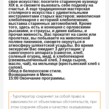
свое искусство; посетите старинную кузницу
XIX в. и сможете выковать себе подкову на
счастье. А еще традиционная мастерская
столярного искусства с удивительными
инструментами старых мастеров; живописная
хлебопекарня с историей хлебопечения;
выставка старинных автомобилей. Кроме
того, здесь есть и конюшня с орловскими
рысаками, и страусы, и дикие кабаны, и
прочая живность. Вас прокатят на санях или
пролетках, вы побываете на живописной
поляне пикников, сможете окунуться в
атмосферу шляхетской усадьбы. Во время
экскурсии Вас ожидает 3 дегустации: у
самогонного аппарата (самогон, хлеб,
соленый огурец, мед), в хлебопекарне
(свежевыпеченный хлеб, 3 вида сыров,
масло, чай), на мельнице (крестьянский хлеб с
салом).
Обед в белорусском стиле.
Возвращение в Минск.
15:00 Окончание программы.
- Туроператор сохраняет за собой право в
зависимости от объективных обстоятельств, при
этом сохраняя объем и качество оказываемых