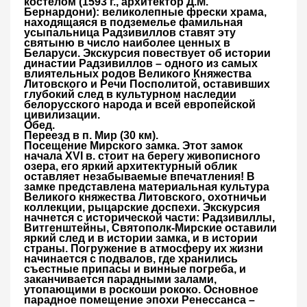
костёлом (1593 г., архитектор Д.М.
Бернардони): великолепные фрески храма,
находящаяся в подземелье фамильная
усыпальница Радзивиллов ставят эту
святыню в число наиболее ценных в
Беларуси. Экскурсия повествует об истории
династии Радзивиллов – одного из самых
влиятельных родов Великого Княжества
Литовского и Речи Посполитой, оставивших
глубокий след в культурном наследии
белорусского народа и всей европейской
цивилизации.
Обед
.
Переезд
в п. Мир
(30 км).
Посещение Мирского замка. Э
тот замок
начала XVI в. стоит на берегу живописного
озера, его яркий архитектурный облик
оставляет незабываемые впечатления! В
замке представлена материальная культура
Великого княжества Литовского, охотничьи
коллекции, рыцарские доспехи. Экскурсия
начнется с исторической части: Радзивиллы,
Витгенштейны, Святополк-Мирские оставили
яркий след и в истории замка, и в истории
страны. Погружение в атмосферу их жизни
начинается с подвалов, где хранились
съестные припасы и винные погреба, и
заканчивается парадными залами,
утопающими в роскоши рококо. Основное
парадное помещение эпохи Ренессанса –