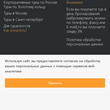
Корпоративные туры по России
Внимание
Туры по Золотому кольцу
Если вы покупаете тур в
Туры в Москву
день бронирования
(забронировать можно
Туры в Санкт-петербург
по телефону, факсу или
Для турагентств
E-mail),то вы получаете
Как оплатить?
скидку 3%
Политика обработки
персональных данных
Мы принимаем:
Используя сайт, вы предоставляете согласие на обработку
ваших персональных данных с помощью сервисов веб-
аналитики
Принять
Забронировать онлайн
© 2008-2026 Виадук Тур - Туры по России и СНГ