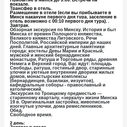
вокзале.
Трансфер
в отель.
Размещение
в отеле (если вы прибываете в
Минск накануне первого дня тура, заселение в
отель возможно с 00:10 первого дня тура). .
Завтрак
.
Обзорная экскурсия по Минску
.
История и быт
Минска от времен Полоцкого княжества,
Великого княжества Литовского, Речи
Посполитой, Российской империи до наших
дней. Главные архитектурные памятники
города: костелы Девы Марии и Красный,
мужской и женский бернардинские
монастыри, Ратуша и Торговые ряды, древняя
Немига и Верхний город. Вас ждут: площадь
Свободы, ратуша, гостиный двор, старинные
улочки и уютные внутренние дворики жилых
домов, монастырские комплексы
(бернардинцев, базилиан, иезуитов),
кафедральные соборы - православный и
католический.
Экскурсия по Троицкому предместью —
старинному кварталу, «зеркалу» жизни Минска
19 в. Оригинальная застройка, живописные
изогнутые улочки, дома ремесленников.
Обед
.
Свободное время.
2 день: