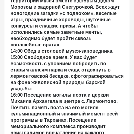
территории музея вместе с добрым Дедом
Морозом и задорной Снегурочкой. Всех ждут
новогодние загадки «с подвохом», веселые
игры, праздничные хороводы, шуточные
конкурсы и сладкие призы. А чтобы
исполнились самые заветные мечты,
необходимо будет пройти сквозь
«волшебные врата».
14:00 Обед в столовой музея-заповедника.
15:00 Свободное время.
У вас будет
возможность с упоением побродить по
старым аллеям парка и саду, отдохнуть в
лермонтовской беседке, сфотографироваться
на фоне живописной природы барской
усадьбы.
16:00 Посещение могилы поэта и церкви
Михаила Архангела в центре с. Лермонтово.
Почтить память поэта на его могиле –
кульминационный и значимый момент всей
программы в Тарханах. Посещение
мемориального комплекса производит
неизгладимое впечатление на каждого.