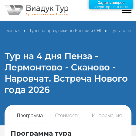
Задать вопрос
оператор не в сети
Главная
Туры на праздники по России и СНГ
Туры на нов
Тур на 4 дня Пенза -
Лермонтово - Сканово -
Наровчат. Встреча Нового
года 2026
Программа
Стоимость
Информация
Программа тура