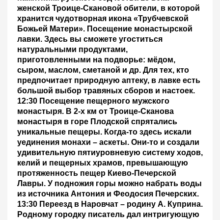
женской Троице-Скановой обители, в которой
хранится чудотворная икона «Трубчевской
Божьей Матери». Посещение монастырской
лавки. Здесь вы сможете угоститься
натуральными продуктами,
приготовленными на подворье: мёдом,
сыром, маслом, сметаной и др. Для тех, кто
предпочитает природную аптеку, в лавке есть
большой выбор травяных сборов и настоек.
12:30 Посещение пещерного мужского
монастыря.
В 2-х км от Троице-Сканова
монастыря в горе Плодской спрятались
уникальные пещеры. Когда-то здесь искали
уединения монахи – аскеты. Они-то и создали
удивительную пятиуровневую систему ходов,
келий и пещерных храмов, превышающую
протяженность пещер Киево-Печерской
Лавры. У подножия горы можно набрать воды
из источника Антония и Феодосия Печерских.
13:30 Переезд в Наровчат
– родину А. Куприна.
Родному городку писатель дал интригующую