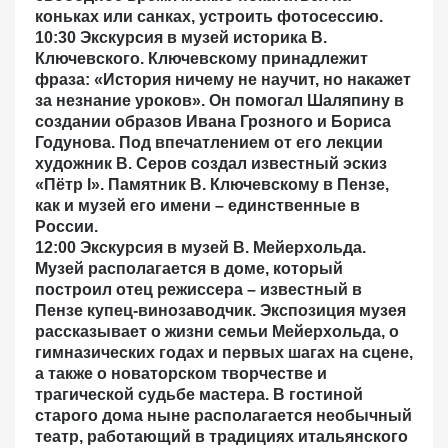
коньках или санках, устроить фотосессию.
10:30 Экскурсия в музей историка В.
Ключевского.
Ключевскому принадлежит
фраза: «История ничему не научит, но накажет
за незнание уроков». Он помогал Шаляпину в
создании образов Ивана Грозного и Бориса
Годунова. Под впечатлением от его лекции
художник В. Серов создал известный эскиз
«Пётр I». Памятник В. Ключевскому в Пензе,
как и музей его имени – единственные в
России.
12:00 Экскурсия в музей В. Мейерхольда.
Музей располагается в доме, который
построил отец режиссера – известный в
Пензе купец-винозаводчик. Экспозиция музея
рассказывает о жизни семьи Мейерхольда, о
гимназических годах и первых шагах на сцене,
а также о новаторском творчестве и
трагической судьбе мастера. В гостиной
старого дома ныне располагается необычный
театр, работающий в традициях итальянского