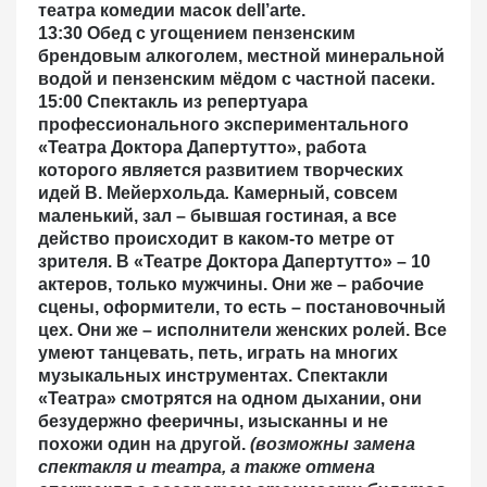
театра комедии масок dell’arte.
13:30 Обед
с угощением пензенским
брендовым алкоголем, местной минеральной
водой и
пензенским мёдом с частной пасеки.
15:00 Спектакль из репертуара
профессионального экспериментального
«Театра Доктора Дапертутто»,
работа
которого является развитием творческих
идей В. Мейерхольда
.
Камерный, совсем
маленький, зал – бывшая гостиная, а все
действо происходит в каком-то метре от
зрителя. В «Театре Доктора Дапертутто» – 10
актеров, только мужчины. Они же – рабочие
сцены, оформители, то есть – постановочный
цех. Они же – исполнители женских ролей. Все
умеют танцевать, петь, играть на многих
музыкальных инструментах. Спектакли
«Театра» смотрятся на одном дыхании, они
безудержно фееричны, изысканны и не
похожи один на другой.
(возможны замена
спектакля и театра, а также отмена