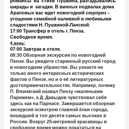
романсы на стихи Пушкина, разгадывались
шарады и загадки. В винных подвалах дома
Араповых вас ждет новогодний сюрприз –
угощение семейной наливкой и любимыми
сладостями Н. Пушкиной-Ланской.
17:00 Трансфер в отель г. Пенза.
Свободное время.
4 день
:
07:00 Завтрак в отеле.
08:30 Обзорная экскурсия по новогодней
Пензе.
Вы увидите старинный русский город
в новогоднем убранстве. Вы узнаете не
только много интересных исторических
фактов о Пензе, но и о её литературных
достопримечательностях. Например, почему
П. Вяземский назвал Пензу «маленьким
Парижем», а Д. Давыдов чувствовал себя
здесь как на Парнасе. Завершается обзорная
экскурсия осмотром главной ёлки города,
вошедшей в топ десяти самых высоких в
России. Вокруг 25-метровой красавицы в
свободное время можно покататься на