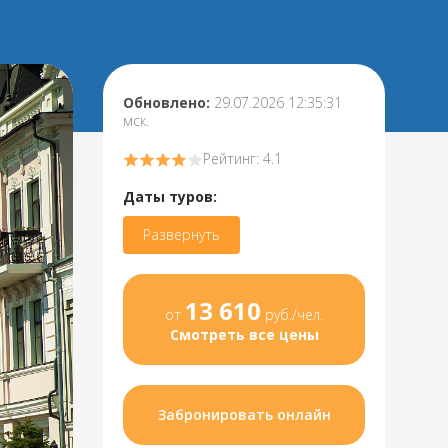
Обновлено:
29.07.2026 12:35:31
мск.
Рейтинг: 4.1
Даты туров:
Развернуть
13 610
от
руб./чел.
Смотреть все цены
Забронировать онлайн