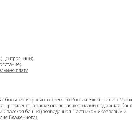
(Центральный).
Восстание).
ельную плату
.
ых больших и красивых кремлей России. Здесь, как и в Моск
ия Президента, а также овеянная легендами падающая баш
и Спасская башня (возведенная Постником Яковлевым и
лия Блаженного).