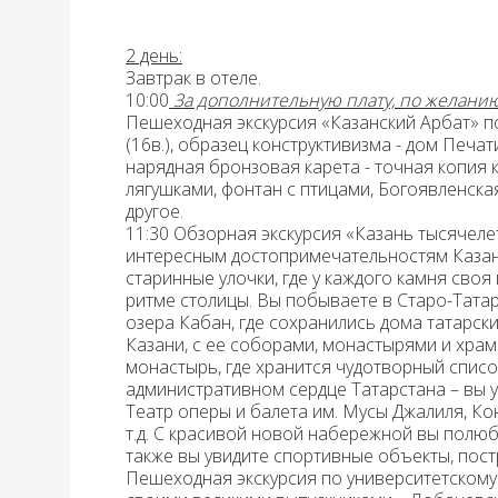
2 день
:
Завтрак в отеле.
10:00
За дополнительную плату, по желанию
Пешеходная экскурсия «Казанский Арбат»
по
(16в.), образец конструктивизма - дом Печа
нарядная бронзовая карета - точная копия к
лягушками, фонтан с птицами, Богоявленска
другое.
11:30 Обзорная экскурсия «Казань тысячеле
интересным достопримечательностям Казани,
старинные улочки, где у каждого камня сво
ритме столицы. Вы побываете в Старо-Тат
озера Кабан, где сохранились дома татарски
Казани, с ее соборами, монастырями и храм
монастырь, где хранится чудотворный спис
административном сердце Татарстана – вы 
Театр оперы и балета им. Мусы Джалиля, Ко
т.д. С красивой новой набережной вы полю
также вы увидите спортивные объекты, пос
Пешеходная экскурсия по университетскому