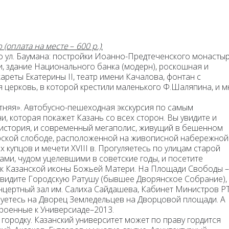
 (оплата на месте
–
600 р.)
:
 ул. Баумана: постройки Иоанно-Предтеченского монасты
ти, здание Национального банка (модерн), роскошная и
ареты Екатерины II, театр имени Качалова, фонтан с
я церковь, в которой крестили маленького Ф.Шаляпина, и м
тняя».
Автобусно-пешеходная экскурсия по самым
 которая покажет Казань со всех сторон. Вы увидите и
я история, и современный мегаполис, живущий в бешенном
арской слободе, расположенной на живописной набережной
х купцов и мечети XVIII в. Прогуляетесь по улицам старой
ами, чудом уцелевшими в советские годы, и посетите
ок Казанской иконы Божьей Матери. На Площади Свободы –
увидите Городскую Ратушу (бывшее Дворянское Собрание),
нцертный зал им. Салиха Сайдашева, Кабинет Министров РТ
буетесь на Дворец Земледельцев на Дворцовой площади. А
троенные к Универсиаде–2013.
 городку.
Казанский университет может по праву гордится