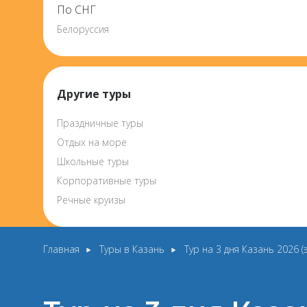
По СНГ
Белоруссия
Другие туры
Праздничные туры
Отдых на море
Школьные туры
Корпоративные туры
Речные круизы
Главная
Туры в Казань
Тур на 3 дня Казань 2026 (