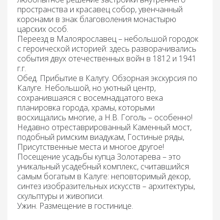
пространства и красавец собор, увенчанный
коронами в знак благоволения монастырю
царских особ.
Переезд в
Малоярославец –
небольшой городок
с героической историей: здесь разворачивались
события двух отечественных войн в 1812 и 1941
г.г.
Обед
. Прибытие в
Калугу
.
Обзорная экскурсия по
Калуге.
Небольшой, но уютный центр,
сохранившаяся с восемнадцатого века
планировка города, храмы, которыми
восхищались многие, а Н.В. Гоголь – особенно!
Недавно отреставрированный Каменный мост,
подобный римским виадукам, Гостиные ряды,
Присутственные места и многое другое!
Посещение усадьбы купца Золотарева –
это
уникальный усадебный комплекс, считавшийся
самым богатым в Калуге: неповторимый декор,
синтез изобразительных искусств – архитектуры,
скульптуры и живописи.
Ужин
. Размещение в гостинице.