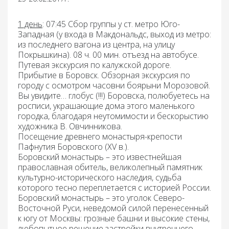
1 день
:
07:45
Сбор группы у ст. метро Юго-
Западная (у входа в Макдональдс, выход из метро:
из последнего вагона из центра, на улицу
Покрышкина). 08 ч. 00 мин. отъезд на автобусе.
Путевая экскурсия
по калужской дороге.
Прибытие в
Боровск. Обзорная экскурсия по
городу
с осмотром часовни боярыни Морозовой.
Вы увидите… глобус (!!!) Боровска, полюбуетесь на
росписи, украшающие дома этого маленького
городка, благодаря неутомимости и бескорыстию
художника В. Овчинникова.
Посещение древнего
монастыря-крепости
Пафнутия Боровского
(XV в.).
Боровский монастырь – это известнейшая
православная обитель, великолепный памятник
культурно-исторического наследия, судьба
которого тесно переплетается с историей России.
Боровский монастырь – это уголок Северо-
Восточной Руси, неведомой силой перенесенный
к югу от Москвы: грозные башни и высокие стены,
любопытное решение застройки внутреннего