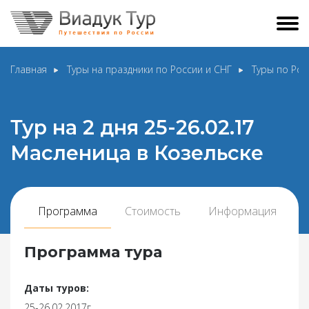
Главная
Туры на праздники по России и СНГ
Туры по Рос
Тур на 2 дня 25-26.02.17
Масленица в Козельске
Программа
Стоимость
Информация
Программа тура
Даты туров:
25-26.02.2017г.