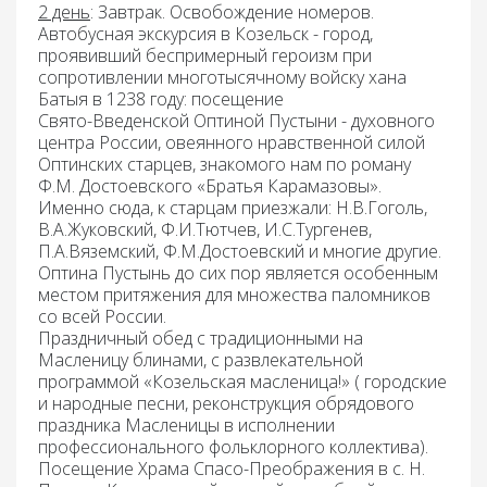
2 день
:
Завтрак.
Освобождение номеров.
Автобусная
э
кскурсия в Козельск -
город,
проявивший беспримерный героизм при
сопротивлении многотысячному войску хана
Батыя в 1238 году: посещение
Свято-Введенской Оптиной Пустыни -
духовного
центра России, овеянного нравственной силой
Оптинских старцев, знакомого нам по роману
Ф.М. Достоевского «Братья Карамазовы».
Именно сюда, к старцам приезжали: Н.В.Гоголь,
В.А.Жуковский, Ф.И.Тютчев, И.С.Тургенев,
П.А.Вяземский, Ф.М.Достоевский и многие другие.
Оптина Пустынь до сих пор является особенным
местом притяжения для множества паломников
со всей России.
Праздничный обед с традиционными на
Масленицу блинами, с развлекательной
программой «Козельская масленица!»
( городские
и народные песни, реконструкция обрядового
праздника Масленицы в исполнении
профессионального фольклорного коллектива).
Посещение Храма Спасо-Преображения в с. Н.