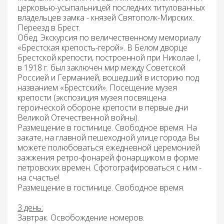
церковью-усыпальницей последних титулованных
владельцев замка - князей Святополк-Мирских.
Переезд в Брест.
Обед.
Экскурсия по величественному
мемориалу
«Брестская крепость-герой».
В Белом дворце
Брестской крепости, построенной при Николае I,
в 1918 г. был заключен мир между Советской
Россией и Германией, вошедший в историю под
названием «Брестский». Посещение музея
крепости (экспозиция музея посвящена
героической обороне крепости в первые дни
Великой Отечественной войны).
Размещение в гостинице. Свободное время. На
закате, на главной пешеходной улице города Вы
можете полюбоваться ежедневной церемонией
зажжения ретро-фонарей фонарщиком в форме
петровских времен. Сфотографироваться с ним -
на счастье!
Размещение в гостинице. Свободное время.
3 день:
Завтрак.
Освобождение номеров.