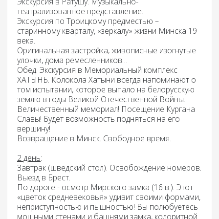
Экскурсия в Ратушу.
Музыкально-
театрализованное представление.
Экскурсия по Троицкому предместью
–
старинному кварталу, «зеркалу» жизни Минска 19
века.
Оригинальная застройка, живописные изогнутые
улочки, дома ремесленников…
Обед. Экскурсия в Мемориальный комплекс
ХАТЫНЬ
. Колокола Хатыни всегда напоминают о
том испытании, которое выпало на белорусскую
землю в годы Великой Отечественной Войны.
Величественный мемориал! Посещение Кургана
Славы! Будет возможность подняться на его
вершину!
Возвращение в Минск. Свободное время.
2 день
:
Завтрак
(шведский стол). Освобождение номеров.
Выезд в Брест.
По дороге - осмотр
Мирского замка
(16 в.). Этот
«цветок средневековья» удивит своими формами,
неприступностью и пышностью! Вы полюбуетесь
мощными стенами и башнями замка, колоритной