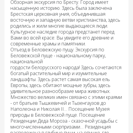
Обзорная экскурсия по Бресту
. Город имеет
насыщенную историю. Здесь была заключена
Брестская церковная уния, объединившая
восточную и западную ветви христианства, здесь
родились и жили многие выдающиеся люди.
Культурное наследие города предстанет перед
Вами во всей красе: Вы увидите его древние и
современные храмы и памятники.
Отъезд в Беловежскую пущу.
Экскурсия по
Беловежской пуще -
национальному парку,
национальной
гордости белорусского народа! Здесь сочетаются
богатый растительный мир и изумительные
ландшафты. Здесь растет самая высокая ель
Европы, здесь обитают мощные зубры, здесь
удивительное разнообразие мира животных.
Множество великих имен связано с этими краями
- от братьев Тышкевичей и Тызенгаузов до
Наполеона и Николая II… Посещение
Музея
природы
в Беловежской пуще. Посещение
Резиденции Деда Мороза
- сказочной усадьбы с
многочисленными сюрпризами… Резиденция
расположена в глубине пущи, на опушке, где