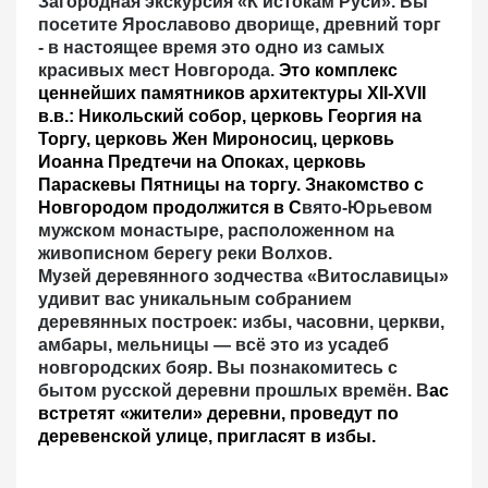
Загородная экскурсия «К истокам Руси».
Вы
посетите Ярославово дворище, древний торг
- в настоящее время это одно из самых
красивых мест Новгорода.
Это комплекс
ценнейших памятников архитектуры XII-XVII
в.в.: Никольский собор, церковь Георгия на
Торгу, церковь Жен Мироносиц, церковь
Иоанна Предтечи на Опоках, церковь
Параскевы Пятницы на торгу. Знакомство с
Новгородом продолжится в С
вято-Юрьевом
мужском монастыре, расположенном на
живописном берегу реки Волхов.
Музей деревянного зодчества «Витославицы»
удивит вас
уникальным собранием
деревянных построек: избы, часовни, церкви,
амбары, мельницы — всё это из усадеб
новгородских бояр. Вы познакомитесь с
бытом русской деревни прошлых времён. В
ас
встретят «жители» деревни, проведут по
деревенской улице, пригласят в избы.