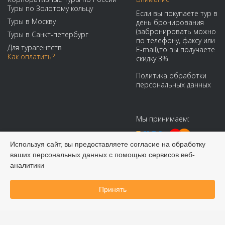
Туры по Золотому кольцу
Если вы покупаете тур в
Туры в Москву
день бронирования
(забронировать можно
Туры в Санкт-петербург
по телефону, факсу или
Для турагентств
E-mail),то вы получаете
Как оплатить?
скидку 3%
Политика обработки
персональных данных
Мы принимаем:
Используя сайт, вы предоставляете согласие на обработку
ваших персональных данных с помощью сервисов веб-
аналитики
© 2008-2026 Виадук Тур - Туры по России и СНГ
Принять
Забронировать онлайн