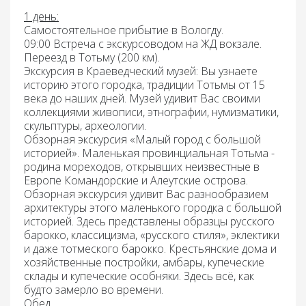
1 день:
Самостоятельное прибытие в Вологду.
09:00 Встреча с экскурсоводом на ЖД вокзале.
Переезд в Тотьму
(200 км).
Экскурсия в Краеведческий музей:
Вы узнаете
историю этого городка, традиции Тотьмы от 15
века до наших дней. Музей удивит Вас своими
коллекциями живописи, этнографии, нумизматики,
скульптуры, археологии.
Обзорная экскурсия «Малый город с большой
историей».
Маленькая провинциальная Тотьма -
родина мореходов, открывших неизвестные в
Европе Командорские и Алеутские острова.
Обзорная экскурсия удивит Вас разнообразием
архитектуры этого маленького городка с большой
историей. Здесь представлены образцы русского
барокко, классицизма, «русского стиля», эклектики
и даже тотмеского барокко. Крестьянские дома и
хозяйственные постройки, амбары, купеческие
склады и купеческие особняки. Здесь всё, как
будто замерло во времени.
Обед
.