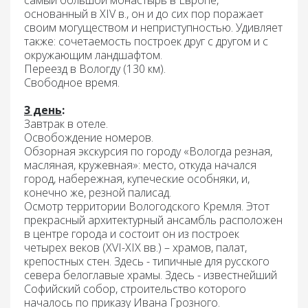
самый большой монастырь в Европе,
основанный в XIV в., он и до сих пор поражает
своим могуществом и неприступностью. Удивляет
также: сочетаемость построек друг c другом и с
окружающим ландшафтом.
Переезд в Вологду
(130 км).
Свободное время.
3 день
:
Завтрак в отеле
.
Освобождение
номеров
.
Обзорная экскурсия по городу «Вологда резная,
масляная, кружевная»:
место, откуда начался
город, набережная, купеческие особняки, и,
конечно же, резной палисад.
Осмотр территории Вологодского Кремля.
Этот
прекрасный архитектурный ансамбль расположен
в центре города и состоит он из построек
четырех веков (XVI-XIX вв.) – храмов, палат,
крепостных стен. Здесь - типичные для русского
севера белоглавые храмы. Здесь - известнейший
Софийский собор, строительство которого
началось по приказу Ивана Грозного.