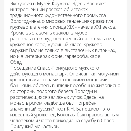
Экскурсия
в
Музей Кружева
. Здесь Вас ждёт
интереснейший рассказ об истоках
традиционного художественного промысла
Вологодчины, о мировых тенденциях развития
кружевоплетения с конца XIX - начала XXI веков.
Кроме выставочных залов, в музее
располагаются художественный салон-магазин,
кружевное кафе, музейный класс. Кружево
окружит Вас не только в выставочных витринах,
но и в интерьерах фойе, гардероба, кафе.
Обед.
Посещение Спасо-Прилуцкого мужского
действующего монастыря.
Опоясанная могучими
крепостными стенами с высокими мощными
башнями, обитель выглядит особенно живописно
со стороны пологого берега Вологды и
расстилающихся заливных лугов. Здесь, на
монастырском кладбище был погребен
знаменитый русский поэт К.Н. Батюшков - этот
известный уроженец Вологды был православным
человеком и часто приходил на службу в Спасо-
Прилуцкий монастырь.