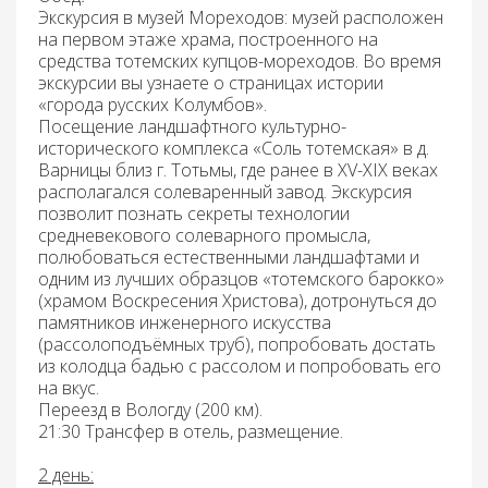
Экскурсия в музей Мореходов:
музей расположен
на первом этаже храма, построенного на
средства тотемских купцов-мореходов. Во время
экскурсии вы узнаете о страницах истории
«города русских Колумбов».
Посещение ландшафтного культурно-
исторического комплекса «Соль тотемская»
в д.
Варницы близ г. Тотьмы, где ранее в XV-XIX веках
располагался солеваренный завод. Экскурсия
позволит познать секреты технологии
средневекового солеварного промысла,
полюбоваться естественными ландшафтами и
одним из лучших образцов «тотемского барокко»
(храмом Воскресения Христова), дотронуться до
памятников инженерного искусства
(рассолоподъёмных труб), попробовать достать
из колодца бадью с рассолом и попробовать его
на вкус.
Переезд в Вологду
(200 км).
21:30 Трансфер в отель, размещение.
2 день
: