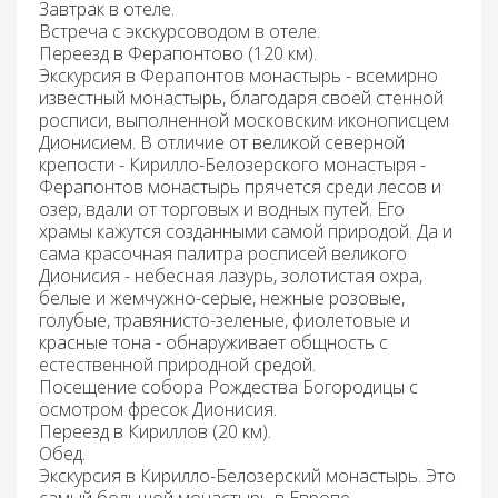
Завтрак в отеле
.
Встреча с экскурсоводом в отеле.
Переезд в Ферапонтово
(120 км).
Экскурсия в Ферапонтов монастырь -
всемирно
известный монастырь, благодаря своей стенной
росписи, выполненной московским иконописцем
Дионисием. В отличие от великой северной
крепости - Кирилло-Белозерского монастыря -
Ферапонтов монастырь прячется среди лесов и
озер, вдали от торговых и водных путей. Его
храмы кажутся созданными самой природой. Да и
сама красочная палитра росписей великого
Дионисия - небесная лазурь, золотистая охра,
белые и жемчужно-серые, нежные розовые,
голубые, травянисто-зеленые, фиолетовые и
красные тона - обнаруживает общность с
естественной природной средой.
Посещение собора Рождества Богородицы с
осмотром фресок Дионисия.
Переезд
в Кириллов
(20 км).
Обед
.
Экскурсия в Кирилло-Белозерский монастырь.
Это