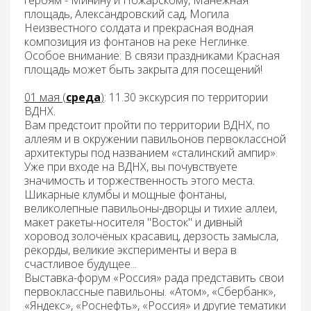
героям - Минину и Пожарскому, Манежная
площадь, Александровский сад, Могила
Неизвестного солдата и прекрасная водная
композиция из фонтанов на реке Неглинке.
Особое внимание: В связи праздниками Красная
площадь может быть закрыта для посещений!
01 мая (
среда
)
:
11.30 экскурсия по территории
ВДНХ.
Вам предстоит пройти по территории ВДНХ, по
аллеям и в окружении павильонов первоклассной
архитектуры под названием «сталинский ампир».
Уже при входе на ВДНХ, вы почувствуете
значимость и торжественность этого места.
Шикарные клумбы и мощные фонтаны,
великолепные павильоны-дворцы и тихие аллеи,
макет ракеты-носителя "Восток" и дивный
хоровод золочёных красавиц, дерзость замысла,
рекорды, великие эксперименты и вера в
счастливое будущее...
Выставка-форум «Россия»
рада представить свои
первоклассные павильоны. «Атом», «Сбербанк»,
«Яндекс», «Роснефть», «Россия» и другие тематики