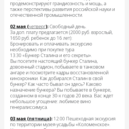
продемонстрируют грандиозность и мощь, а
также перспективы развития российской науки и
отечественной промышленности.
02 мая (
четверг
)
:
Свободный день.
За доп. плату
предлагается (2000 руб. взрослый,
1650 руб. ребенок до 16 лет):
Бронировать и оплачивать экскурсию
необходимо при покупке тура
13.30
«Бункер Сталина и
его
секреты».
Вы посетите настоящий бункер Сталина,
довоенный стадион, побываете в танковом
ангаре и посмотрите кадры восстановленной
кинохроники. Как добирался Сталин в свой
бункер? Как часто бывал он здесь? Каково
назначение бункера? Вы побываете в бункере,
созданном в конце 30-х годов 20 века. Вас ждет
небольшое угощение:
любимое вино
генералиссимуса
.
03 мая (
пятница
)
:
1
2
.00 Пешеходная экскурсия
по
территории
музе
я
-усадьб
ы
«К
о
ломенское
».