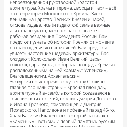
непревзойденной рукотворной красотой
архитектуры. Храмы и терема, дворцы и парк – всё
это территория Московского Кремля. Здесь
венчали на царство Великих Князей и царей,
отсюда издавались (и издаются) самые важные
для страны указы, здесь же располагается
рабочая резиденция Президента России. Вам
предстоит узнать об истории Кремля от момента
его зарождения до наших дней. Вам предстоит
увидеть настоящие шедевры архитектуры. Вас
ожидают: Колокольня Иван Великий, царь-
колокол, царь-пушка, соборная площадь Кремля с
расположенными на ней храмами: Успенским,
Благовещенским, Архангельским.
Экскурсия
по и
сторическ
ому
центр
у
Столицы
:
главная площадь страны –
Красная площадь
,
архитектурный ансамбль которой создавался в
течение пяти столетий, помнит Дмитрия Донского
и Ивана Грозного, самозванцев и Дмитрия
Пожарского, Наполеона и победный парад 45-го.
Храм Василия Блаженного, который называют
«Каменным цветком» и первый памятник русским