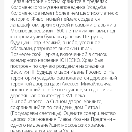
Целая история России хранится в пределах
Коломенского музея-заповедника. Усадьба
Коломенское имеет более чем шестисотлетнюю
историю. Живописный пейзаж создается
ландшафтом, архитектурой и самыми старыми в
Москве деревьями - 600-летнимим липами, под
которыми учил букварь царевич Петруша,
будущий Петр Великий, а небо, усеянное
облаками, разрывает высокий шпиль
Вознесенской церкви, включенной в список
всемирного наследия ЮНЕСКО. Храм был
построен по случаю рождения наследника
Василия III, будущего царя Ивана Грозного. На
территории усадьбы располагается деревянный
теремной дворец царя Алексея Михайловича,
воплотивший в себе все лучшее, что достигла
деревянная архитектура XVII века.
Вы побываете на Сытном дворе. Увидите,
сохранившийся по сей день, дом Петра I
(Государевы светлицы).
Оцените совершенство
Церкви Усекновения Главы Иоанна Предтечи –
одного из древнейших московских храмов,
памятника архитектуры XVI в.