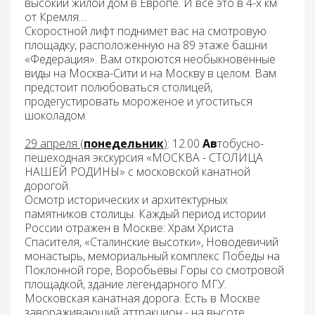
высокий жилой дом в Европе. И все это в 4-х км
от Кремля…
Скоростной лифт поднимет вас на
смотров
ую
площадк
у, расположенную на 89 этаже
башн
и
«Федерация»
. Вам откроются необыкновенные
виды на Москва-Сити и на Москву в целом. Вам
предстоит полюбоваться столицей,
продегустировать мороженое и угоститься
шоколадом
.
29 апреля (
понедельник
)
:
12.00
Ав
тобусно-
пешеходная экскурсия
«МОСКВА - СТОЛИЦА
НАШЕЙ РОДИНЫ»
с московской канатной
дорогой
.
Осмотр исторических и архитектурных
памятников столицы. Каждый период истории
России отражен в Москве: Храм Христа
Спасителя, «Сталинские высотки», Новодевичий
монастырь, мемориальный комплекс Победы на
Поклонной горе, Воробьёвы Горы со смотровой
площадкой, здание легендарного МГУ.
Московская канатная дорога
. Есть в Москве
завораживающий аттракцион - на высоте