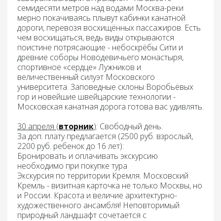
семидесяти метров над водами Москва-реки
мерно покачиваясь плывут кабинки канатной
дороги, перевозя восхищённых пассажиров. Есть
чем восхищаться, ведь виды открываются
поистине потрясающие - небоскрёбы Сити и
древние соборы Новодевичьего монастыря,
спортивное «сердце» Лужников и
величественный силуэт Московского
университета. Заповедные склоны Воробьёвых
гор и новейшие швейцарские технологии -
Московская канатная дорога готова вас удивлять.
30 апреля (
вторник
)
:
Свободный день.
За доп. плату предлагается (2500 руб. взрослый,
2200 руб. ребенок до 16 лет):
Бронировать и оплачивать экскурсию
необходимо при покупке тура
Экскурсия по т
ерритории Кремля.
Московский
Кремль - визитная карточка не только Москвы, но
и России. Красота и величие архитектурно-
художественного ансамбля! Неповторимый
природный ландшафт сочетается с