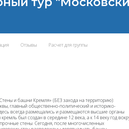
ный тур "Московски
ация
Отзывы
Расчет для группы
1
«Стены и башни Кремля» (БЕЗ захода на территорию):
вы, главный общественно-политический и историко-
здесь всегда размещались и размещаются высшие органы
ремль был создан в середине 12 века, а к 14 веку год вокр
прочные стены. Сегодня, после многочисленных