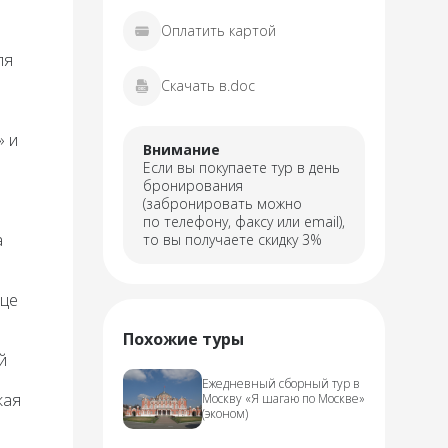
Оплатить картой
ля
Скачать в.doc
» и
Внимание
Если вы покупаете тур в день
бронирования
(забронировать можно
по телефону, факсу или email),
а
то вы получаете скидку 3%
ице
Похожие туры
й
Ежедневный сборный тур в
кая
Москву «Я шагаю по Москве»
(эконом)