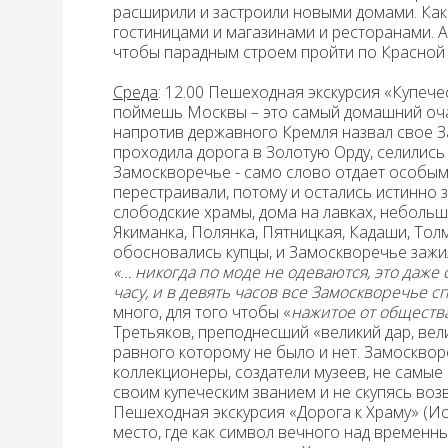
расширили и застроили новыми домами. Как 
гостиницами и магазинами и ресторанами. А
чтобы парадным строем пройти по Красной 
Среда
: 12.00 Пешеходная экскурсия «Купеч
поймешь Москвы – это самый домашний очаг
напротив державного Кремля назвал свое З
проходила дорога в Золотую Орду, селились
Замоскворечье - само слово отдает особым 
перестраивали, потому и остались истинно 
слободские храмы, дома на лавках, неболь
Якиманка, Полянка, Пятницкая, Кадаши, Толма
обосновались купцы, и Замоскворечье зажи
«… никогда по моде не одеваются, это даже
часу, и в девять часов все Замоскворечье 
много, для того чтобы «
нажитое от общества
Третьяков, преподнесший «великий дар, вели
равного которому не было и нет. Замоскво
коллекционеры, создатели музеев, не самые
своим купеческим званием и не скупясь воз
Пешеходная экскурсия «Дорога к Храму» (Ис
место, где как символ вечного над временны