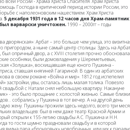
о всей России - Храма Христа Спасителя. Храм Христа
помощь Господа в критический период истории России, это
 борьбе с наполеоновским нашествием. Храм Христа
а.
5 декабря 1931 года в 12 часов дня Храм-памятник
 был варварски уничтожен.
1990 – 2000гг – годы
ква дворянская»:
Арбат – это больше чем улица, это визитна
то пригородом, а ныне самый центр столицы. Здесь на Арба
, был опричный двор, а с XVIII столетия прочно обосновал
нские особняки, были домовладения у Шереметьевых,
ская «Золушка», восхищавшая еще юного Пушкина -
риса, ставшая княгиней Гагариной. В один из арбатских
хова в своем романе «Война и мир». 1812 год испепелил
й» застройки, увы, осталась лишь малая толика. Повезло
й свадьбой с Натали снял небольшую квартиру. Накануне
ик» - это было прощание с холостой жизнью. Самые близк
дов… собрались у Пушкина в тот вечер. А на другой день
одую жену. Пушкины прожили здесь недолго, всего три мес
льких владельцев: был в нем даже театр Красной Армии и
орый открыли к 155-летию свадьбы А.С. Пушкина и Н.Н.
огда то гости шумно праздновали свадьбу и в которой
ня видна пара «бронзовых» новобрачных, идущих к парадн