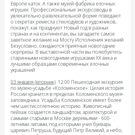
Европе каток. А также музей-фабрика елочных
игрушек. Профессиональные экскурсоводы в
увлекательно-развлекательной форме поведают
о секретах ремесла стеклодувов и художников,
покажут, как празднуют Новый год в разных
странах и на континентах, вы загадаете самое
заветное желание на Мосту Исполнения желаний.
Безусловно, ожидаются
приятные новогодние
сюрпризы
. В выставочной части вы полюбуетесь
старинными новогодними игрушками ХХ века и
лучшими образцами современных елочных
украшений
03 января (вторник)
: 12.00 Пешеходная экскурсия
по музею-усадьбе «Коломенское»:
Целая история
России хранится в пределах Коломенского музея-
заповедника. Усадьба Коломенское имеет более
чем шестисотлетнюю историю. Живописный
пейзаж создается ландшафтом, архитектурой и
самыми старыми в Москве деревьями - 600-
летними липами, под которыми учил букварь
царевич Петруша, будущий Петр Великий, а небо,