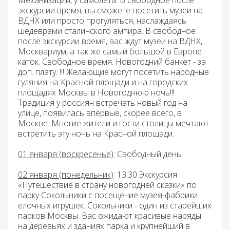
Механизации, у самолета. В свободное после
экскурсии время, вы сможете посетить музеи на
ВДНХ или просто прогуляться, наслаждаясь
шедеврами сталинского ампира. В свободное
после экскурсии время, вас ждут музеи на ВДНХ,
Москвариум, а так же самый большой в Европе
каток. Свободное время. Новогодний банкет - за
доп. плату
. !!! Желающие могут посетить народные
гуляния на Красной площади и на городских
площадях Москвы в Новогоднюю ночь!!!
Традиция у россиян встречать новый год на
улице, появилась впервые, скорее всего, в
Москве. Многие жители и гости столицы мечтают
встретить эту ночь на Красной площади.
01 января (воскресенье)
: Свободный день.
02 января (понедельник)
: 13.30 Экскурсия
«Путешествие в страну новогодней сказки» по
парку Сокольники с посещение музея-фабрики
елочных игрушек.
Сокольники - один из старейших
парков Москвы. Вас ожидают красивые наряды
на деревьях и зданиях парка и крупнейший в