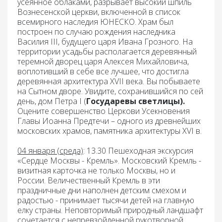
усеянное облаками, разрывает высокий шпиль
Вознесенской церкви, включенной в список
всемирного наследия ЮНЕСКО. Храм был
построен по случаю рождения наследника
Василия III, будущего царя Ивана Грозного. На
территории усадьбы располагается деревянный
теремной дворец царя Алексея Михайловича,
воплотивший в себе все лучшее, что достигла
деревянная архитектура XVII века. Вы побываете
на Сытном дворе. Увидите, сохранившийся по сей
день, дом Петра I (
Государевы светлицы).
Оцените совершенство Церкови Усекновения
Главы Иоанна Предтечи – одного из древнейших
московских храмов, памятника архитектуры XVI в.
04 января (среда)
: 13.30 Пешеходная экскурсия
«Сердце Москвы - Кремль».
Московский Кремль -
визитная карточка не только Москвы, но и
России. Величественный Кремль в эти
праздничные дни наполнен детским смехом и
радостью - принимает тысячи детей на главную
елку страны. Неповторимый природный ландшафт
сочетается с непревзойденной рукотворной