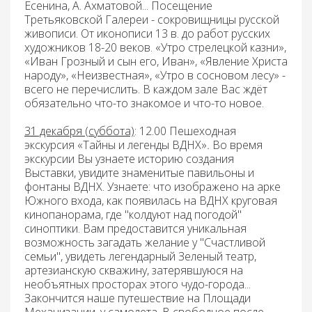
Есенина, А. Ахматовой... Посещение
Третьяковской Галереи - сокровищницы русской
живописи. От иконописи 13 в. до работ русских
художников 18-20 веков. «Утро стрелецкой казни»,
«Иван Грозный и сын его, Иван», «Явление Христа
народу», «Неизвестная», «Утро в сосновом лесу» -
всего не перечислить. В каждом зале Вас ждёт
обязательно что-то знакомое и что-то новое.
31 декабря (суббота)
: 12.00 Пешеходная
экскурсия «Тайны и легенды ВДНХ»
.
Во время
экскурсии Вы узнаете историю создания
Выставки, увидите знаменитые павильоны и
фонтаны ВДНХ. Узнаете: что изображено на арке
Южного входа, как появилась на ВДНХ круговая
кинопанорама, где "колдуют над погодой"
синоптики. Вам предоставится уникальная
возможность загадать желание у "Счастливой
семьи", увидеть легендарный Зеленый театр,
артезианскую скважину, затерявшуюся на
необъятных просторах этого чудо-города...
Закончится наше путешествие на Площади