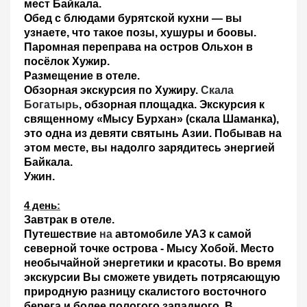
мест Байкала.
Обед с блюдами бурятской кухни
— вы
узнаете, что такое позы, хушуры и боовы.
Паромная переправа на остров Ольхон в
посёлок Хужир
.
Размещение
в отеле.
Обзорная экскурсия по Хужиру.
Скала
Богатырь
, обзорная площадка. Экскурсия к
священному «Мысу Бурхан» (скала Шаманка),
это одна из девяти святынь Азии. Побывав на
этом месте, вы надолго зарядитесь энергией
Байкала.
Ужин.
4 день
:
Завтрак в отеле
.
Путешествие
на
автомобиле УАЗ к самой
северной точке острова - Мысу Хобой.
Место
необычайной энергетики и красоты. Во время
экскурсии Вы сможете увидеть потрясающую
природную разницу скалистого восточного
берега и более пологого западного. В