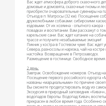
Вас ждет атмосфера доброго сказочного дет
домовые и домовята, сказочные гномы и л
приобрести очаровательные сувениры на па
Отъезд в п. Матросы (32 км).
Посещение соб
дружелюбными собаками: сибирскими хаски,
ездовыми. От их хозяина - опытного каюра -
повадках и воспитании. Вам расскажут о том
карельские сани. Вас ждет
катание на собач
трассе и получите незабываемые эмоции!
Пикник у костра в Гостевом чуме: Вас ждет 
Севера, разносолы и нарезка, чай на костре 
настойка. Возвращение в Петрозаводск
.
Размещение в гостинице. Свободное время.
2 день:
Завтрак.
Освобождение номеров. Отъезд на
Посещение первого российского курорта
«
названы «марциальными» по причине своего 
Вы сможете продегустировать воду из сам
Экскурсия в природный заповедник «Кивач»
водопадов Европы. Водопад Кивач, воспеты
прекрасен в любое время года. Особенно ск