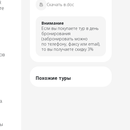
:
Скачать в.doc
те
Внимание
Если вы покупаете тур в день
бронирования
(забронировать можно
по телефону, факсу или email),
то вы получаете скидку 3%
дов
Похожие туры
а.
ны