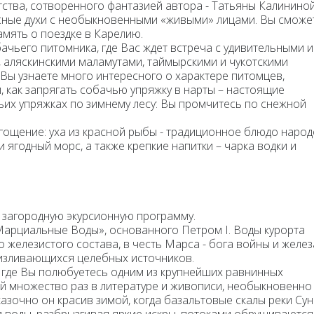
ства, сотворенного фантазией автора - Татьяны Калининой
есные духи с необыкновенными «живыми» лицами. Вы сможе
мять о поездке в Карелию.
ачьего питомника,
где Вас ждет встреча с удивительными и
 аляскинскими маламутами, таймырскими и чукотскими
 Вы узнаете много интересного о характере питомцев,
, как запрягать собачью упряжку в нарты – настоящие
ьих упряжках
по зимнему лесу: Вы промчитесь по снежной
угощение:
уха из красной рыбы - традиционное блюдо наро
и ягодный морс, а также крепкие напитки – чарка водки и
 загородную экурсионную программу.
Марциальные Воды
», основанного Петром I. Воды курорта
железистого состава, в честь Марса - бога войны и желез
оизливающихся целебных источников.
, где Вы полюбуетесь одним из крупнейших равнинных
й множество раз в литературе и живописи, необыкновенно
азочно он красив зимой, когда базальтовые скалы реки Су