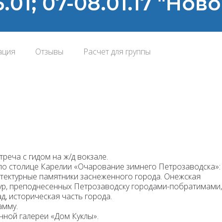
5.01; 07-08.01.17 "Но
ация
Отзывы
Расчет для группы
реча с гидом на ж/д вокзале.
по столице Карелии «Очарование зимнего Петрозаводска»:
тектурные памятники заснеженного города. Онежская
ур, преподнесенных Петрозаводску городами-побратимами,
д, историческая часть города.
амму.
ной галереи «Дом Куклы».