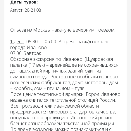
Даты туров:
Август: 20-21.08
Отъезд из Москвы накануне вечерним поездом.
1 день
: 05.30 — 06.00: В
стреча на ж/д вокзале
города Иваново.
07.00: Завтрак.
Обзорная экскурсия по Иваново:
(Щудровская
палатка (17 век) – древнейшее из сохранившихся
до наших дней кирпичных зданий, один из
символов города. Роскошные особняки иваново-
вознесенских фабрикантов, дома-метафоры: дом
– корабль, дом – птица, дом – пуля.
Посещение текстильной ярмарки:
Город Иваново
издавна считался текстильной столицей России.
Все производители ивановской области
придерживаются мировых стандартов качества,
выпуская свою продукцию. Ивановский регион
блещет разнообразием текстильной продукции.
Во время экскурсии можно познакомиться и с