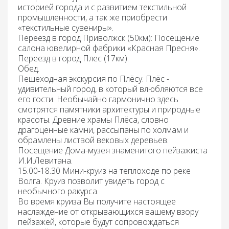
историей города и с развитием текстильной
промышленности, а так же приобрести
«текстильные сувениры».
Переезд в город Приволжск
(50км): Посещение
салона ювелирной фабрики «Красная Пресня».
Переезд в город Плес
(17км).
Обед
.
Пешеходная экскурсия по Плёсу.
Плёс -
удивительный город, в который влюбляются все
его гости. Необычайно гармонично здесь
смотрятся памятники архитектуры и природные
красоты. Древние храмы Плёса, словно
драгоценные камни, рассыпаны по холмам и
обрамлены листвой вековых деревьев.
Посещение Дома-музея знаменитого пейзажиста
И.И.Левитана.
15.00-18.30 Мини-круиз на теплоходе по реке
Волга.
Круиз позволит увидеть город с
необычного ракурса.
Во время круиза Вы получите настоящее
наслаждение от открывающихся вашему взору
пейзажей, которые будут сопровождаться