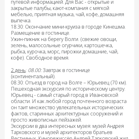
путевой информацией. Для Вас - открытые и
закрытые палубы, кают-компания с мягкой
мебелью, приятная музыка, чай, кофе, домашняя
выпечка.
18.30: Окончание мини-круиза в городе Кинешма.
Размещение в гостинице.
Ужин-пикник на берегу
Волги. (свежие овощи,
зелень, малосольные огурчики, картошечка,
рыбка, курочка, морс, пирожки домашние, чай,
кофе). Свободное время.
2 день
:
08.00:
Завтрак
в гостинице
(континентальный).
08.30: Отъезд в город на Волге – Юрьевец
(70 км).
Пешеходная экскурсия по историческому центру.
Юрьевец - самый старый город в Ивановской
области. И как любой город почтенного возраста
он таит множество увлекательных исторических
фактов, старинных архитектурных сооружений и
просто живописных пейзажей.
Экскурсии в два интересных музея: музей Андрея
Тарковского и музей архитекторов братьев
Вестниных.
Кинорежиссёр Андрей Тарковский жил