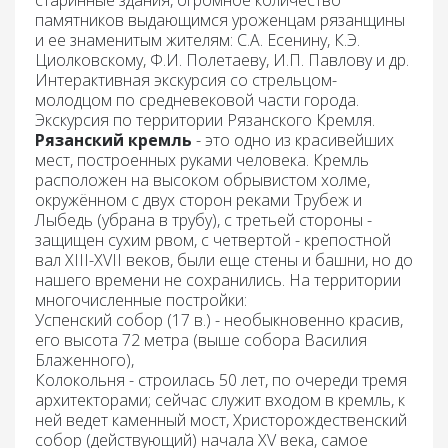
старинные здания, огромное количество
памятников выдающимся уроженцам рязанщины
и ее знаменитым жителям: С.А. Есенину, К.Э.
Циолковскому, Ф.И. Полетаеву, И.П. Павлову и др.
Интерактивная экскурсия со стрельцом-
молодцом по средневековой части города.
Экскурсия по территории Рязанского Кремля
.
Рязанский кремль
- это одно из красивейших
мест, построенных руками человека. Кремль
расположен на высоком обрывистом холме,
окружённом с двух сторон реками Трубеж и
Лыбедь (убрана в трубу), с третьей стороны -
защищен сухим рвом, с четвертой - крепостной
вал XIII-XVII веков, были еще стены и башни, но до
нашего времени не сохранились. На территории
многочисленные постройки:
Успенский собор (17 в.) - необыкновенно красив,
его высота 72 метра (выше собора Василия
Блаженного),
Колокольня - строилась 50 лет, по очереди тремя
архитекторами; сейчас служит входом в кремль, к
ней ведет каменный мост, Христорождественский
собор (действующий) начала XV века, самое