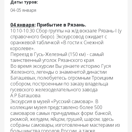
Даты туров:
04-05 января
04 января
: Прибытие в Рязань.
10.10-10.30 Сбор группы на ж/д вокзале Рязань-I (у
справочного бюро). Экскурсовод ожидает с
оранжевой табличкой «В гости к Снежной
королеве»
.
Переезд
в Гусь-Железный
(150 км) - самый
таинственный уголок Рязанского края.
Во время экскурсии Вы узнаете историю Гуся
Железного, легенды о знаменитой династии
Баташевых, полюбуетесь огромным
Троицким
собором
, построенным по заказу владельца
гусевского железоделательного завода
А.Р.Баташова.
Экскурсия в музей «Русский самовар».
В
коллекции музея представлено более 500
самоваров самых причудливых форм: банкой,
рюмкой, желудем, яйцом, грушей, шаром; здесь
собраны самовары, изготовленные мастерами из
большинства городов России, а также