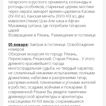
татарского и русского орнамента, колоннады и
ротонды особняков, старинные церкви, мостики
через овраги, минарет времён царевича Касима
(XV-XVI в.), Ханская мечеть (XVIII-XIX в.), два
мавзолея (текии) Шах-Али хана и Афган-
Мухаммед султана, где погребали татарских
царей.
Возвращение в Рязань. Размещение в гостинице.
05 января
:
Завтрак
в гостинице. Освобождение
номеров.
Обзорная экскурсия по городу:
Рязань,
Переяславль-Рязанский, Старая Рязань... У этого
древнего красивейшего города
многострадальная судьба, но твердый характер,
не сломленный никакими испытаниями, полными
драматизма: набегами и разорениями татар,
распрями князей, пленениями и угонами жителей
в рабство, осадами, войнами и пожарами. В
современной Рязани Вы увидите памятники
древнерусской архитектуры и архитектуры
классицизма ХV-ХIХ веков, сохранившиеся