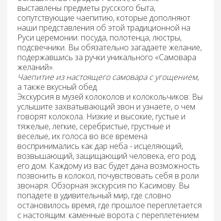
выставлены предметы русского быта,
сопутствующие чаепитию, которые дополняют
наши представления об этой традиционной на
Руси церемонии: посуда, полотенца, люстры,
подсвечники. Вы обязательно загадаете желание,
подержавшись за ручки уникального «Самовара
желаний».
Чаепитие из настоящего самовара с угощением
,
а также вкусный
обед.
Экскурсия в музей колоколов и колокольчиков
: Вы
услышите захватывающий звон и узнаете, о чем
говорят колокола. Низкие и высокие, густые и
тяжелые, легкие, серебристые, грустные и
веселые, их голоса во все времена
воспринимались как дар неба - исцеляющий,
возвышающий, защищающий человека, его род,
его дом. Каждому из вас будет дана возможность
позвонить в колокол, почувствовать себя в роли
звонаря.
Обзорная экскурсия по Касимову.
Вы
попадете в удивительный мир, где словно
остановилось время, где прошлое переплетается
с настоящим: каменные ворота с переплетением