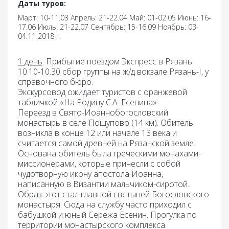
Даты туров:
Март: 10-11.03 Апрель: 21-22.04 Май: 01-02.05 Июнь: 16-
17.06 Июль: 21-22.07 Сентябрь: 15-16.09 Ноябрь: 03-
04.11 2018 г.
1 день
: Прибытие поездом Экспресс в Рязань.
10.10-10.30 сбор группы на ж/д вокзале Рязань-I, у
справочного бюро.
Экскурсовод ожидает туристов с оранжевой
табличкой «На Родину С.А. Есенина».
Переезд в
Свято-Иоаннобогословский
монастырь
в селе Пощупово (14 км). Обитель
возникла в конце 12 или начале 13 века и
считается самой древней на Рязанской земле.
Основана обитель была греческими монахами-
миссионерами, которые принесли с собой
чудотворную икону апостола Иоанна,
написанную в Византии мальчиком-сиротой.
Образ этот стал главной святыней Богословского
монастыря. Сюда на службу часто приходил с
бабушкой и юный Сережа Есенин. Прогулка по
территории монастырского комплекса.