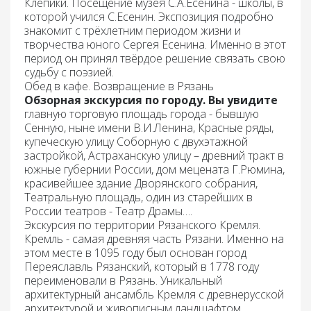
Клепики. Посещение
музея С.А.Есенина
-
школы
, в
которой учился С.Есенин. Экспозиция подробно
знакомит с трёхлетним периодом жизни и
творчества юного Сергея Есенина. Именно в этот
период он принял твёрдое решение связать свою
судьбу с поэзией.
Обед
в кафе. Возвращение в Рязань
Обзорная экскурсия по городу. Вы увидите
главную торговую площадь города - бывшую
Сенную, ныне имени В.И.Ленина, Красные ряды,
купеческую улицу Соборную с двухэтажной
застройкой, Астраханскую улицу – древний тракт в
южные губернии России, дом мецената Г.Рюмина,
красивейшее здание Дворянского собрания,
Театральную площадь, один из старейших в
России театров - Театр Драмы….
Экскурсия по территории
Рязанского Кремля
.
Кремль - самая древняя часть Рязани. Именно на
этом месте в 1095 году был основан город
Переяславль Рязанский, который в 1778 году
переименовали в Рязань. Уникальный
архитектурный ансамбль Кремля с древнерусской
архитектурой и живописным ландшафтом