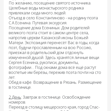
По желанию, посещение
святого источника
.
Целебные воды монастырского родника
привлекали сюда много людей.
Отъезд в село
Константиново
- на родину поэта
С.А.Есенина. Путевая экскурсия.
Посещение
дома Есениных.
Дом родителей
великого поэта стоит в самом центре села,
напротив церкви Казанской иконы Божьей
Матери. Экспозиция перенесёт Вас в годы, когда
поэт, будучи прославленным на всю Россию,
приезжал в родительский дом отдохнуть
измученной душой. Здесь хранятся личные вещи
Сергея Есенина, рукописи, документы,
фотографии… Под окнами дома всё ещё растут
воспетые им берёзы, пережив поэта почти на сто
лет.
Обед в кафе
. Возвращение в Рязань. Размещение
в гостинице.
2 День
: Завтрак
в гостинице. Освобождение
номеров.
Переезд в столицу мещерского края, город Спас-