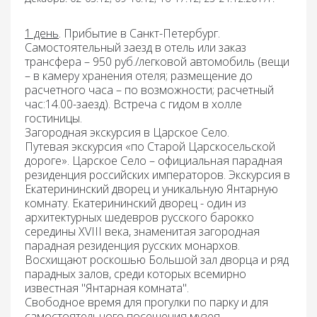
1 день
. Прибытие в Санкт-Петербург.
Самостоятельный заезд в отель или заказ
трансфера – 950 руб./легковой автомобиль (вещи
– в камеру хранения отеля; размещение до
расчетного часа – по возможности; расчетный
час:14.00-заезд). Встреча с гидом в холле
гостиницы.
Загородная экскурсия в Царское Село.
Путевая экскурсия «по Старой Царскосельской
дороге».
Царское Село – официальная парадная
резиденция российских императоров.
Экскурсия в
Екатерининский дворец и уникальную Янтарную
комнату.
Екатерининский дворец - один из
архитектурных шедевров русского барокко
середины XVIII века, знаменитая загородная
парадная резиденция русских монархов.
Восхищают роскошью Большой зал дворца и ряд
парадных залов, среди которых всемирно
известная "Янтарная комната".
Свободное время для прогулки по парку и для
самостоятельного посещения музея