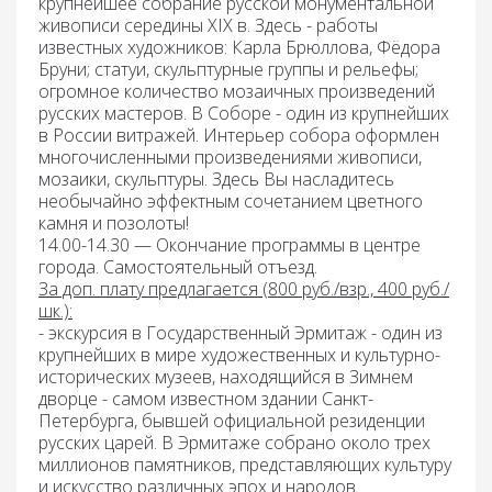
крупнейшее собрание русской монументальной
живописи середины XIX в. Здесь - работы
известных художников: Карла Брюллова, Фёдора
Бруни; статуи, скульптурные группы и рельефы;
огромное количество мозаичных произведений
русских мастеров. В Соборе - один из крупнейших
в России витражей. Интерьер собора оформлен
многочисленными произведениями живописи,
мозаики, скульптуры. Здесь Вы насладитесь
необычайно эффектным сочетанием цветного
камня и позолоты!
14.00-14.30 — Окончание программы в центре
города. Самостоятельный отъезд.
За доп. плату предлагается (800 руб./взр., 400 руб./
шк.):
- экскурсия в Государственный Эрмитаж
- один из
крупнейших в мире художественных и культурно-
исторических музеев, находящийся в Зимнем
дворце - самом известном здании Санкт-
Петербурга, бывшей официальной резиденции
русских царей. В Эрмитаже собрано около трех
миллионов памятников, представляющих культуру
и искусство различных эпох и народов.