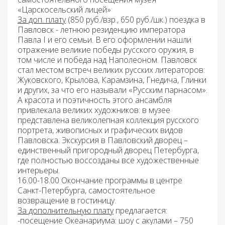
«Царскосельский лицей»
За доп. плату
(850 руб./взр., 650 руб./шк.) поездка
в
Павловск -
летнюю резиденцию императора
Павла I и его семьи. В его оформлении нашли
отражение великие победы русского оружия, в
том числе и победа над Наполеоном. Павловск
стал местом встреч великих русских литераторов:
Жуковского, Крылова, Карамзина, Гнедича, Глинки
и других, за что его называли «Русским парнасом».
А красота и поэтичность этого ансамбля
привлекала великих художников: в музее
представлена великолепная коллекция русского
портрета, живописных и графических видов
Павловска. Экскурсия в Павловский дворец –
единственный пригородный дворец Петербурга,
где полностью воссозданы все художественные
интерьеры.
16.00-18.00 Окончание программы в центре
Санкт-Петербурга, самостоятельное
возвращение в гостиницу.
За дополнительную плату
предлагается:
-посещение Океанариума
:
шоу с акулами – 750