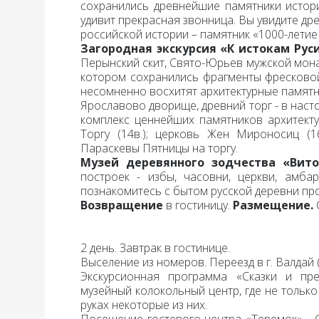
сохранились древнейшие памятники истори
удивит прекрасная звонница. Вы увидите др
российской истории – памятник «1000-летие
Загородная экскурсия «К истокам Рус
Перынский скит, Свято-Юрьев мужской монас
котором сохранились фрагменты фресковой
несомненно восхитят архитектурные памятн
Ярославово дворище
, древний торг
- в наст
комплекс ценнейших памятников архитектуры
Торгу (14в.); церковь Жен Мироносиц (1
Параскевы Пятницы на торгу.
Музей деревянного зодчества «Вит
построек - избы, часовни, церкви, амба
познакомитесь с бытом русской деревни п
Возвращение
в гостиницу.
Размещение.
2 день
.
Завтрак
в гостинице.
Выселение
из номеров.
Переезд
в г. Валдай 
Экскурсионная программа «Сказки и пр
музейный колокольный центр, где не только
руках некоторые из них.