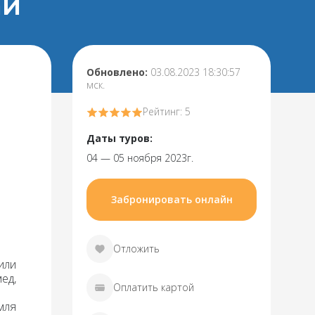
ай
Обновлено:
03.08.2023 18:30:57
мск.
Рейтинг: 5
Даты туров:
04 — 05 ноября 2023г.
Забронировать онлайн
Отложить
или
ед,
Оплатить картой
мля