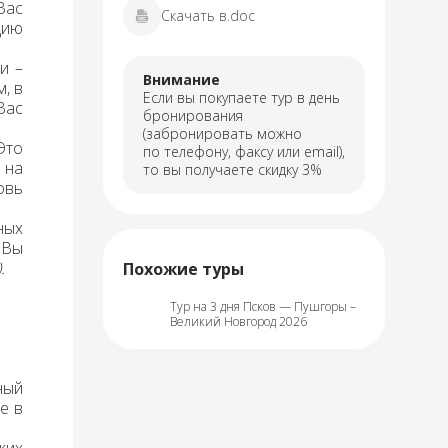
Вас
Скачать в.doc
дию
и –
Внимание
, в
Если вы покупаете тур в день
Вас
бронирования
(забронировать можно
Это
по телефону, факсу или email),
 на
то вы получаете скидку 3%
овь
ных
 Вы
).
Похожие туры
Тур на 3 дня Псков — Пушгоры –
Великий Новгород 2026
ный
е в