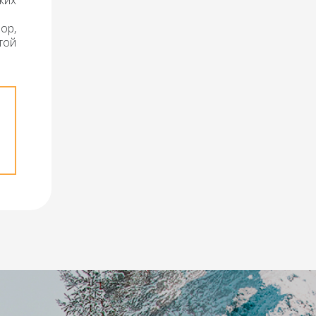
ких
ор,
той