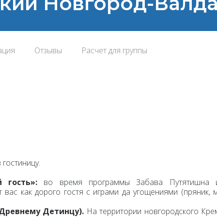
икий Новгород-Валд
ация
Отзывы
Расчет для группы
 гостиницу.
й гость»:
во время программы Забава Путятишна 
т вас как дорого гостя с играми да угощениями (пряник, м
Древнему Детинцу).
На территории новгородского Кре