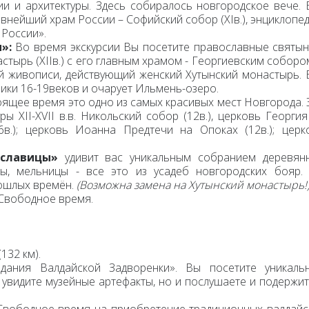
и и архитектуры. Здесь собиралось новгородское вече. 
евнейший храм России – Софийский собор (XIв.), энциклопе
 России».
и»:
Во время экскурсии Вы посетите православные святын
тырь (XIIв.) с его главным храмом - Георгиевским собором
 живописи, действующий женский Хутынский монастырь. 
ики 16-19веков и очарует Ильмень-озеро.
оящее время это одно из самых красивых мест Новгорода. 
 XII-XVII в.в. Никольский собор (12в.), церковь Георгия
6в.); церковь Иоанна Предтечи на Опоках (12в.); церк
ославицы»
удивит вас уникальным собранием деревян
ры, мельницы - все это из усадеб новгородских бояр.
рошлых времён.
(Возможна замена на Хутынский монастырь!
Свободное время.
(132 км).
едания Валдайской Задворенки»
.
Вы посетите уникаль
 увидите музейные артефакты, но и послушаете и подержит