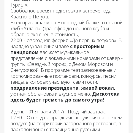
Турист».
Свободное время: подготовка к встрече года
Красного Петуха.
Всех приглашаем на Новогодний банкет в ночной
клуб «Атлант»!
(трансфер до ночного клуба и
обратно включен в стоимость)
22.00
Новогодняя феерия «До первых петухов».
В
нарядно украшенном зале
с просторным
танцполом
вас ждет музыкальное
представление с вокальными номерами от кавер -
группы «Звездный город», с Дедом Морозом и
Снегурочкой! В программе театрализованные и
костюмированные постановки, конкурсы, песни,
танцы, в которых участвуют сами гости,
поздравление президента, живой вокал,
уютная обстановка и вкусное меню.
Дискотека
здесь будет греметь до самого утра!
2 день - 01 января 2017г.
: Поздний завтрак
.
12.30 –
Отъезд на
праздничные гуляния на свежем
воздухе
(на территории загородного ресторана, в
парковой зоне) с традиционно русскими