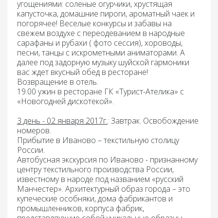
угощениями: соленые огурчики, хрустящая
капусточка, домашние пироги, ароматный чаек и
погорячее! Веселые конкурсы и забавы на
свежем воздухе с переодеванием в народные
сарафаны и рубахи ( фото сессия), хороводы,
песни, танцы с искрометными аниматорами. А
далее под задорную музыку шуйской гармоники
вас ждет вкусный
обед
в ресторане!
Возвращение в отель.
19.00
ужин
в ресторане ГК «Турист-Ателика» с
«Новогодней дискотекой»
.
3 день - 02 января 2017г.
: Завтрак.
Освобождение
номеров.
Прибытие в Иваново – текстильную столицу
России.
Автобусная экскурсия по Иваново -
признанному
центру текстильного производства России,
известному в народе под названием «русский
Манчестер». Архитектурный образ города – это
купеческие особняки, дома фабрикантов и
промышленников, корпуса фабрик,