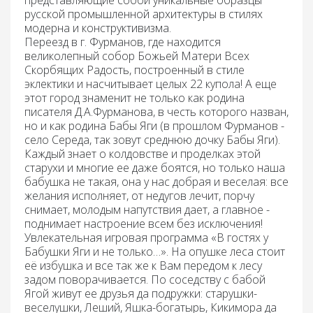
представляющие собой уникальные образцы
русской промышленной архитектуры в стилях
модерна и конструктивизма
.
Переезд в
г. Фурманов,
где находится
великолепный собор Божьей Матери Всех
Скорбящих Радость, построенный в стиле
эклектики и насчитывает целых 22 купола! А еще
этот город знаменит не только как родина
писателя Д.А.Фурманова, в честь которого назван,
но и как родина Бабы Яги (в прошлом Фурманов -
село Середа, так зовут среднюю дочку Бабы Яги).
Каждый знает о колдовстве и проделках этой
старухи и многие ее даже боятся, но только наша
бабушка не такая, она у нас добрая и веселая: все
желания исполняет, от недугов лечит, порчу
снимает, молодым напутствия дает, а главное -
поднимает настроение всем без исключения!
Увлекательная игровая программа «В гостях у
Бабушки Яги и не только…».
На опушке леса стоит
её избушка и все так же к Вам передом к лесу
задом поворачивается. По соседству с бабой
Ягой живут ее друзья да подружки: старушки-
веселушки, Леший, Яшка-богатырь, Кикимора да