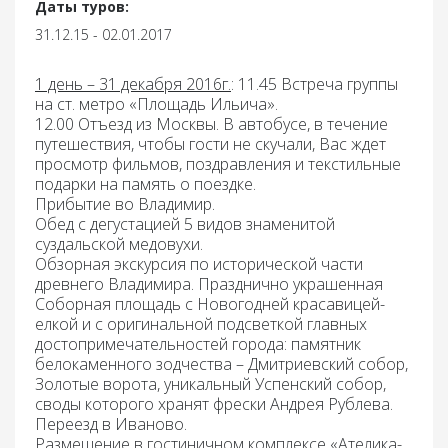
Даты туров:
31.12.15 - 02.01.2017
1 день – 31 декабря 2016г.
: 11.45
Встреча группы
на ст. метро «Площадь Ильича».
12.00 Отъезд из Москвы. В автобусе, в течение
путешествия, чтобы гости не скучали, Вас ждет
просмотр фильмов, поздравления и текстильные
подарки на память о поездке.
Прибытие во
Владимир.
Обед
с дегустацией 5 видов знаменитой
суздальской медовухи.
Обзорная экскурсия по исторической части
древнего Владимира.
Празднично украшенная
Соборная площадь с Новогодней красавицей-
елкой и с оригинальной подсветкой главных
достопримечательностей города: памятник
белокаменного зодчества – Дмитриевский собор,
Золотые ворота, уникальный Успенский собор,
своды которого хранят фрески Андрея Рублева.
Переезд в
Иваново.
Размещение в гостиничном комплексе «Ателика-