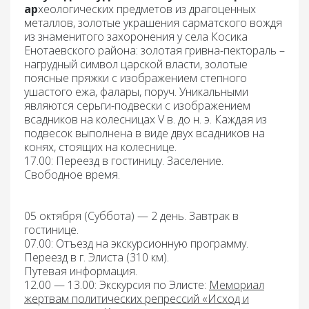
ар
хеологических предметов из драгоценных
металлов, золотые украшения сарматского вождя
из знаменитого захоронения у села Косика
Енотаевского района: золотая гривна-пектораль –
нагрудный символ царской власти, золотые
поясные пряжки с изображением степного
ушастого ежа, фалары, поруч. Уникальными
являются серьги-подвески с изображением
всадников на колесницах V в. до н. э. Каждая из
подвесок выполнена в виде двух всадников на
конях, стоящих на колеснице.
17.00: Переезд
в гостиницу.
Заселение.
Свободное время.
05 октября (Суббота) — 2 день.
Завтрак
в
гостинице.
07.00: Отъезд
на экскурсионную программу.
Переезд
в г. Элиста (310 км).
Путевая информация.
12.00 — 13.00: Экскурсия по Элисте:
Мемориал
жертвам политических репрессий «Исход и