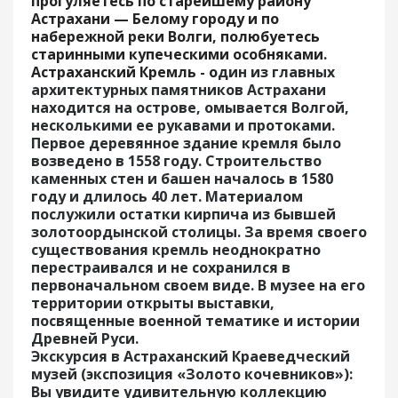
прогуляетесь по старейшему району
Астрахани — Белому городу и по
набережной реки Волги, полюбуетесь
старинными купеческими особняками.
Астраханский Кремль - о
дин из главных
архитектурных памятников Астрахани
находится на острове, омывается Волгой,
несколькими ее рукавами и протоками.
Первое деревянное здание кремля было
возведено в 1558 году. Строительство
каменных стен и башен началось в 1580
году и длилось 40 лет. Материалом
послужили остатки кирпича из бывшей
золотоордынской столицы. За время своего
существования кремль неоднократно
перестраивался и не сохранился в
первоначальном своем виде. В музее на его
территории открыты выставки,
посвященные военной тематике и истории
Древней Руси.
Экскурсия в Астраханский Краеведческий
музей
(экспозиция «Золото кочевников»):
Вы увидите удивительную коллекцию