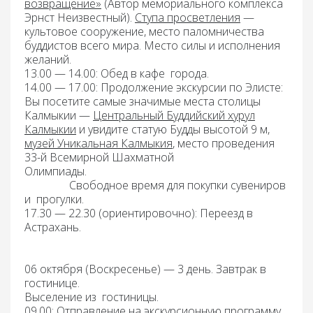
возвращение»
(Автор мемориального комплекса
Эрнст Неизвестный).
Ступа просветления
—
культовое сооружение, место паломничества
буддистов всего мира. Место силы и исполнения
желаний.
13.00 — 14.00: Обед
в кафе города.
14.00 — 17.00: Продолжение экскурсии по Элисте:
Вы посетите самые значимые места столицы
Калмыкии —
Центральный Буддийский хурул
Калмыкии
и увидите статую Будды высотой 9 м,
музей Уникальная Калмыкия
, место проведения
33-й Всемирной Шахматной
Олимпиады.
Свободное время для покупки сувениров
и прогулки.
1
7.30 — 22.30 (ориентировочно): Переезд
в
Астрахань.
06 октября (Воскресенье) — 3 день. З
автрак
в
гостинице.
Выселение
из гостиницы.
09.00: Отправление
на экскурсионную программу.