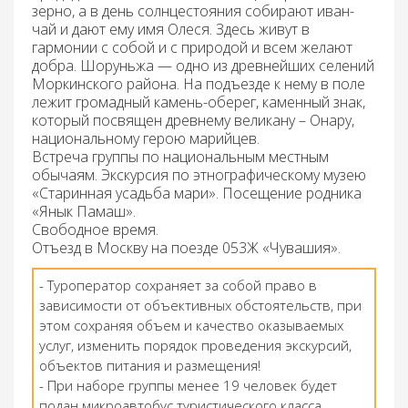
зерно, а в день солнцестояния собирают иван-
чай и дают ему имя Олеся. Здесь живут в
гармонии с собой и с природой и всем желают
добра. Шоруньжа — одно из древнейших селений
Моркинского района. На подъезде к нему в поле
лежит громадный камень-оберег, каменный знак,
который посвящен древнему великану – Онару,
национальному герою марийцев.
Встреча группы по национальным местным
обычаям. Экскурсия по этнографическому музею
«Старинная усадьба мари». Посещение родника
«Янык Памаш».
Свободное время.
Отъезд в Москву на поезде 053Ж «Чувашия».
- Туроператор сохраняет за собой право в
зависимости от объективных обстоятельств, при
этом сохраняя объем и качество оказываемых
услуг, изменить порядок проведения экскурсий,
объектов питания и размещения!
- При наборе группы менее 19 человек будет
подан микроавтобус туристического класса.