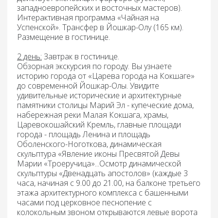
западноевропейских и восточных мастеров).
Интерактивная программа «Чайная на
Успенской».
Трансфер в Йошкар-Олу (165 км).
Размещение в гостинице.
2 день:
Завтрак
в гостинице.
Обзорная экскурсия по городу.
Вы узнаете
историю города от «Царева города на Кокшаге»
до современной Йошкар-Олы. Увидите
удивительные исторические и архитектурные
памятники столицы Марий Эл - купеческие дома,
набережная реки Малая Кокшага, храмы,
Царевокошайский Кремль, главные площади
города - площадь Ленина и площадь
Оболенского-Ноготкова, динамическая
скульптура «Явление иконы Пресвятой Девы
Марии «Троеручица»...Осмотр динамической
скульптуры «Двенадцать апостолов» (каждые 3
часа, начиная с 9.00 до 21.00, на балконе третьего
этажа архитектурного комплекса с башенными
часами под церковное песнопение с
колокольным звоном открываются левые ворота