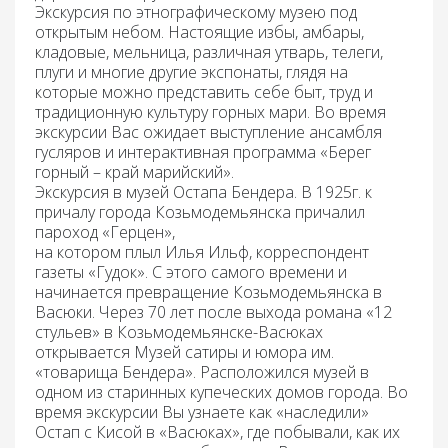
Экскурсия по этнографическому музею под
открытым небом.
Настоящие избы, амбары,
кладовые, мельница, различная утварь, телеги,
плуги и многие другие экспонаты, глядя на
которые можно представить себе быт, труд и
традиционную культуру горных мари. Во время
экскурсии Вас ожидает выступление
ансамбля
гусляров
и
интерактивная программа
«Берег
горный – край марийский».
Экскурсия в музей Остапа Бендера.
В 1925г. к
причалу города Козьмодемьянска причалил
пароход «Герцен»,
на котором плыл Илья Ильф, корреспондент
газеты «Гудок». С этого самого времени и
начинается превращение Козьмодемьянска в
Васюки. Через 70 лет после выхода романа «12
стульев» в Козьмодемьянске-Васюках
открывается Музей сатиры и юмора им.
«товарища Бендера». Расположился музей в
одном из старинных купеческих домов города. Во
время экскурсии Вы узнаете как «наследили»
Остап с Кисой в «Васюках», где побывали, как их