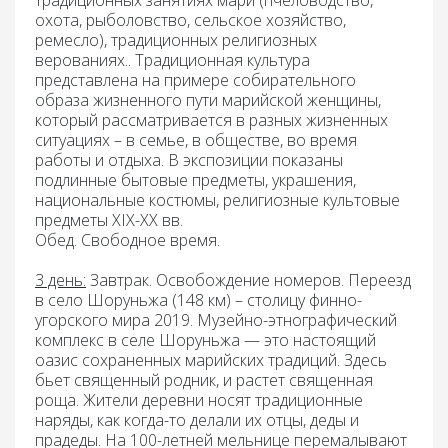
традиционных занятиях мари (пчеловодство,
охота, рыболовство, сельское хозяйство,
ремесло), традиционных религиозных
верованиях.. Традиционная культура
представлена на примере собирательного
образа жизненного пути марийской женщины,
который рассматривается в разных жизненных
ситуациях – в семье, в обществе, во время
работы и отдыха. В экспозиции показаны
подлинные бытовые предметы, украшения,
национальные костюмы, религиозные культовые
предметы XIX-XX вв.
Обед.
Свободное время.
3 день:
Завтрак
. Освобождение номеров. Переезд
в село Шоруньжа (148 км) – столицу финно-
угорского мира 2019.
Музейно-этнографический
комплекс в селе Шоруньжа
— это настоящий
оазис сохраненных марийских традиций. Здесь
бьет священный родник, и растет священная
роща. Жители деревни носят традиционные
наряды, как когда-то делали их отцы, деды и
прадеды. На 100-летней мельнице перемалывают