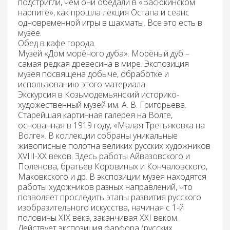
подстригли, чем они обедали в «Васюкинском
нарпите», как прошла лекция Остапа и сеанс
одновременной игры в шахматы. Все это есть в
музее.
Обед
в кафе города.
Музей «Дом морёного дуба»
. Морёный дуб –
самая редкая древесина в мире. Экспозиция
музея посвящена добыче, обработке и
использованию этого материала.
Экскурсия в Козьмодемьянский историко-
художественный музей им. А. В. Григорьева.
Старейшая картинная галерея на Волге,
основанная в 1919 году, «Малая Третьяковка на
Волге». В коллекции собраны уникальные
живописные полотна великих русских художников
XVIII-XX веков. Здесь работы Айвазовского и
Поленова, братьев Коровиных и Кончаловского,
Маковкского и др. В экспозиции музея находятся
работы художников разных направлений, что
позволяет проследить этапы развития русского
изобразительного искусства, начиная с 1-й
половины XIX века, заканчивая XXI веком.
Действует экспозиция фарфора (русских,