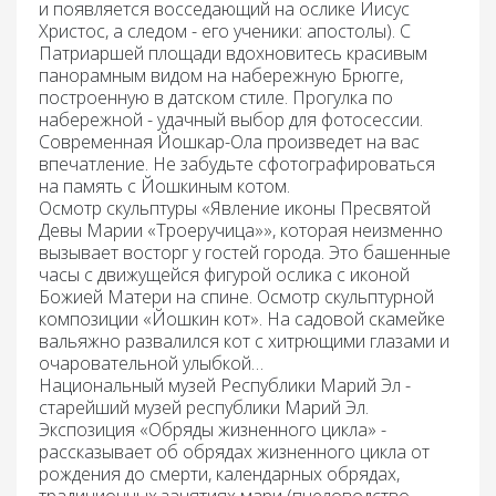
и появляется восседающий на ослике Иисус
Христос, а следом - его ученики: апостолы). С
Патриаршей площади вдохновитесь красивым
панорамным видом на набережную Брюгге,
построенную в датском стиле. Прогулка по
набережной - удачный выбор для фотосессии.
Современная Йошкар-Ола произведет на вас
впечатление. Не забудьте сфотографироваться
на память с Йошкиным котом.
Осмотр скульптуры «
Явление иконы Пресвятой
Девы Марии «Троеручица»»,
которая неизменно
вызывает восторг у гостей города. Это башенные
часы с движущейся фигурой ослика с иконой
Божией Матери на спине. Осмотр скульптурной
композиции «
Йошкин кот
». На садовой скамейке
вальяжно развалился кот с хитрющими глазами и
очаровательной улыбкой…
Национальный музей Республики Марий Эл -
старейший музей республики Марий Эл.
Экспозиция «Обряды жизненного цикла» -
рассказывает об обрядах жизненного цикла от
рождения до смерти, календарных обрядах,