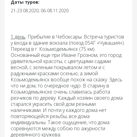
Даты туров:
21-23.08.2020, 06-08.11.2020
1 день
:
Прибытие в
Чебоксары.
Встреча туристов
у входа в здание вокзала (поезд 054Г «Чувашия»).
Переезд в г. Козьмодемьянск (75 км).
Основанный еще при Иване Грозном, это город
удивительной красоты, с цветущими садами
весной, с зеленым покрывалом летом и с
радужными красками осенью, а зимой
Козьмодемьянск вообще похож на сказку. Здесь
что ни дом, то очередное чудо. В старину в
Козьмодемьянске очень славилась работа
резчиков по дереву. Каждый хозяин своего дома
старался украсить свой дом резными
наличниками. И почти у каждого дома нет
повторяющейся резьбы, все дома
индивидуальны. Такое ощущение, что дома
соревнуются между собою по ажурности
деревянного кружева.