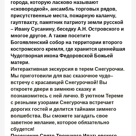
города, которую ласково называют
«сковородкой», ансамбль торговых рядов,
присутственные места, пожарную каланчу,
гауптвахту, памятник патриоту земли русской
– Ивану Сусанину, беседку А.Н. Островского и
многое другое. А также посетите
Богоявленский собор на территории второго
костромского кремля, где хранится ценнейшая
Чудотворная икона Федоровской Божьей
матери.
Интерактивная экскурсия в терем Снегурочки.
Мы приготовили для вас сказочное чудо–
встречу с красавицей Снегурочкой! Вы
откроете двери в зимнюю сказку и
познакомитесь с ней лично. В уютном Тереме
с резными узорами Снегурочка встречает
дорогих гостей и делится тайнами зимнего
волшебства. Вы сможете загадать свое
заветное желание, которое обязательно
сбудется!
Посещение Свято-Троицкого Ипатьевского