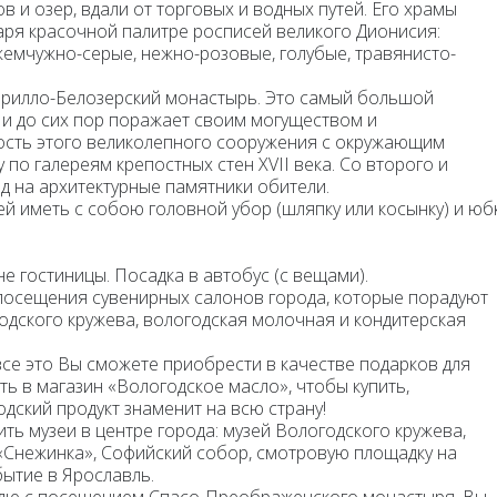
 и озер, вдали от торговых и водных путей. Его храмы
аря красочной палитре росписей великого Дионисия:
 жемчужно-серые, нежно-розовые, голубые, травянисто-
ирилло-Белозерский монастырь.
Это самый большой
н и до сих пор поражает своим могуществом и
ость этого великолепного сооружения с окружающим
по галереям крепостных стен XVII века. Со второго и
д на архитектурные памятники обители.
й иметь с собою головной убор (шляпку или косынку) и юбк
не гостиницы. Посадка в автобус (с вещами).
посещения сувенирных салонов города, которые порадуют
одского кружева, вологодская молочная и кондитерская
все это Вы сможете приобрести в качестве подарков для
уть в
магазин «Вологодское масло»
, чтобы купить,
одский продукт знаменит на всю страну!
ить музеи в центре города: музей Вологодского кружева,
«Снежинка», Софийский собор, смотровую площадку на
ытие в Ярославль.