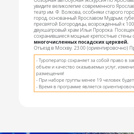
Обзорная автобусная экскурсия по Яросла
увидите великолепие современного Ярославл
театр им. Ф. Волкова, особняки старого гор
город, основанный Ярославом Мудрым; губе
пресвятой Богородицы, возрожденный к 100
двухшатровый храм Ильи Пророка. Посещени
сохранившиеся мощные крепостные стены с
многочисленных посадских церквей.
Отъезд в Москву. 23.00 (ориентировочно) П
- Туроператор сохраняет за собой право в з
объем и качество оказываемых услуг, измени
размещения!
- При наборе группы менее 19 человек будет
- Время в программе является ориентировоч