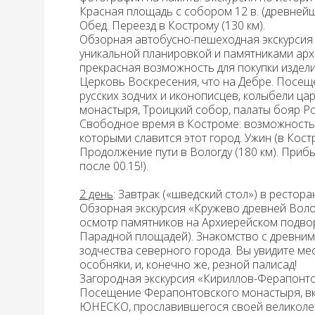
Красная площадь
с собором 12 в. (древней
Обед.
Переезд в Кострому (130 км).
Обзорная автобусно-пешеходная экскурсия
уникальной планировкой и памятниками архит
прекрасная возможность для покупки издели
Церковь Воскресения, что на Дебре. Посе
русских зодчих и иконописцев, колыбели ца
монастыря, Троицкий собор, палаты бояр Р
Свободное время в Костроме: возможность 
которыми славится этот город.
Ужин (
в Кост
Продолжение пути в Вологду (180 км). Приб
после 00.15!).
2 день
: Завтрак
(«шведский стол») в рестора
Обзорная экскурсия «Кружево древней Вол
осмотр памятников на Архиерейском подвор
Парадной площадей). Знакомство с древни
зодчества северного города. Вы увидите мес
особняки, и, конечно же, резной палисад!
Загородная
э
кскурсия «Кириллов-Ферапонтов
Посещение
Ферапонтовского монастыря,
в
ЮНЕСКО, прославившегося своей великолеп