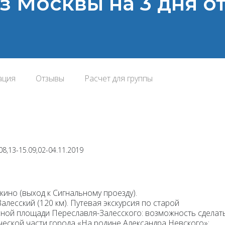
з Москвы на 3 дня о
ация
Отзывы
Расчет для группы
.08,13-15.09,02-04.11.2019
дыкино
(выход к Сигнальному проезду).
-Залесский
(120 км).
Путевая экскурсия
по старой
сной площади Переславля-Залесского: возможность сделат
ческой части города «На родине Александра Невского»: