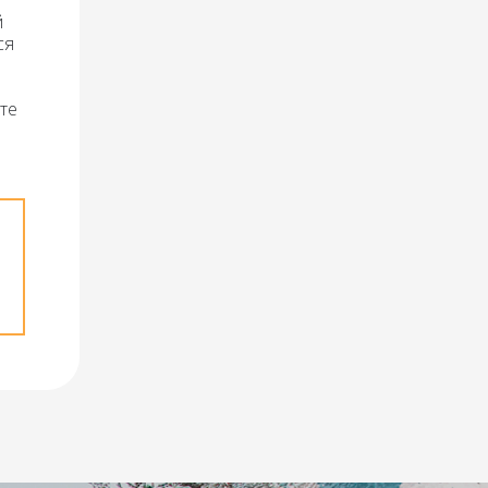
й
ся
те