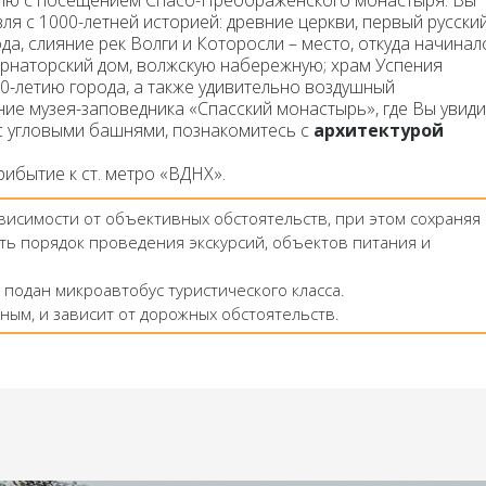
влю с посещением Спасо-Преображенского монастыря.
Вы
я с 1000-летней историей: древние церкви, первый русски
ода, слияние рек Волги и Которосли – место, откуда начинал
рнаторский дом, волжскую набережную; храм Успения
0-летию города, а также удивительно воздушный
е музея-заповедника «Спасский монастырь», где Вы увиди
 угловыми башнями, познакомитесь с
архитектурой
рибытие к ст. метро «ВДНХ».
ависимости от объективных обстоятельств, при этом сохраняя
ть порядок проведения экскурсий, объектов питания и
 подан микроавтобус туристического класса.
ным, и зависит от дорожных обстоятельств.