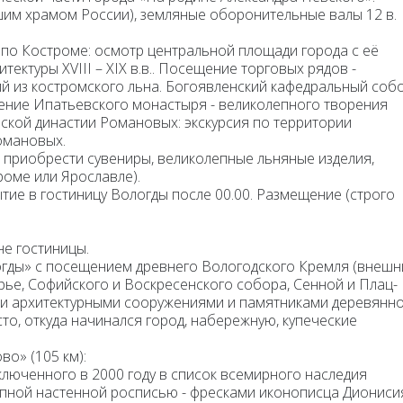
шим храмом России), земляные оборонительные валы 12 в.
 по Костроме
: осмотр центральной площади города с её
ектуры XVIII – XIX в.в.. Посещение торговых рядов -
й из костромского льна. Богоявленский кафедральный собо
щение
Ипатьевского монастыря
- великолепного творения
рской династии Романовых: экскурсия по территории
омановых.
приобрести сувениры, великолепные льняные изделия,
роме или Ярославле).
ытие в гостиницу Вологды после 00.00. Размещение (строго
не гостиницы.
огды» с посещением древнего Вологодского Кремля
(внешн
ье, Софийского и Воскресенского собора, Сенной и Плац-
ми архитектурными сооружениями и памятниками деревянн
то, откуда начинался город, набережную, купеческие
о» (105 км):
ключенного в 2000 году в список всемирного наследия
ной настенной росписью - фресками иконописца Диониси