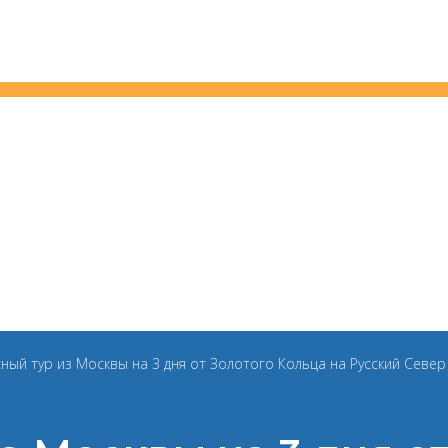
ный тур из Москвы на 3 дня от Золотого Кольца на Русский Север