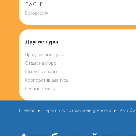
По СНГ
Белоруссия
Другие туры
Праздничные туры
Отдых на море
Школьные туры
Корпоративные туры
Речные круизы
Главная
Туры по Золотому кольцу России
Автобус