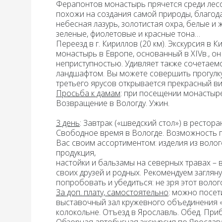
Ферапонтов монастырь прячется среди лесов
похожи на создания самой природы, благод
небесная лазурь, золотистая охра, белые и
зеленые, фиолетовые и красные тона…
Переезд в г. Кириллов (20 км).
Экскурсия в К
монастырь в Европе, основанный в XIVв., о
неприступностью. Удивляет также сочетаем
ландшафтом. Вы можете совершить прогулку 
третьего ярусов открывается прекрасный ви
Просьба к дамам
: при посещении монастыре
Возвращение в Вологду.
Ужин.
3 день
: Завтрак
(«шведский стол») в рестора
Свободное время в Вологде. Возможность 
Вас своим ассортиментом: изделия из волог
продукция,
настойки и бальзамы на северных травах – 
своих друзей и родных. Рекомендуем заглян
попробовать и убедиться: не зря этот волог
За доп. плату, самостоятельно
: можно посет
выставочный зал кружевного объединения 
колокольне. Отъезд в Ярославль.
Обед.
Приб