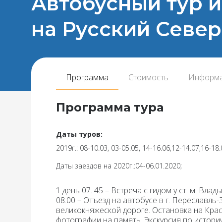
Автобусный тур и
на Русский Север
Программа
Стоимость
Информ
Программа тура
Даты туров:
2019г.: 08-10.03, 03-05.05, 14-16.06,12-14.07,16-18
Даты заездов на 2020г.:04-06.01.2020;
1 день
07. 45 – Встреча с гидом у ст. м. Вла
08.00 –
Отъезд на автобусе в
г. Переславль
великокняжеской дороге. Остановка на Кра
фотографии на память.
Экскурсия по истори