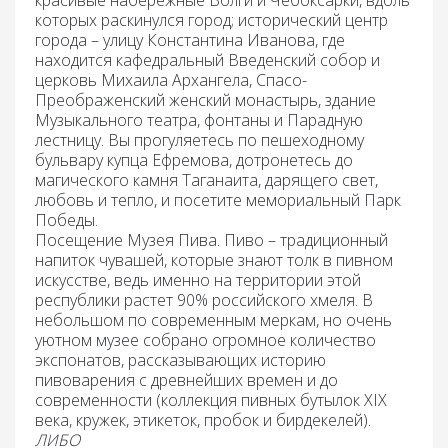
которых раскинулся город; исторический центр
города – улицу Константина Иванова, где
находится кафедральный Введенский собор и
церковь Михаила Архангела, Спасо-
Преображенский женский монастырь, здание
Музыкального театра, фонтаны и Парадную
лестницу. Вы прогуляетесь по пешеходному
бульвару купца Ефремова, дотронетесь до
магического камня Таганаита, дарящего свет,
любовь и тепло, и посетите мемориальный Парк
Победы.
Посещение Музея Пива.
Пиво – традиционный
напиток чувашей, которые знают толк в пивном
искусстве, ведь именно на территории этой
республики растет 90% российского хмеля. В
небольшом по современным меркам, но очень
уютном музее собрано огромное количество
экспонатов, рассказывающих историю
пивоварения с древнейших времен и до
современности (коллекция пивных бутылок XIX
века, кружек, этикеток, пробок и бирдекелей).
ЛИБО