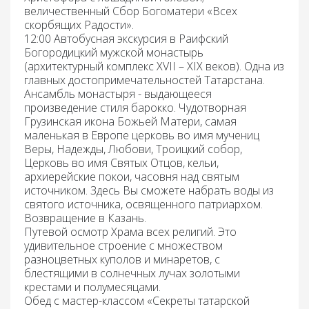
величественный Сбор Богоматери «Всех
скорбящих Радости».
12:00 Автобусная экскурсия в Раифский
Богородицкий мужской монастырь
(архитектурный комплекс ХVII – ХIХ веков). Одна из
главных достопримечательностей Татарстана.
Ансамбль монастыря - выдающееся
произведение стиля барокко. Чудотворная
Грузинская икона Божьей Матери, самая
маленькая в Европе церковь во имя мучениц
Веры, Надежды, Любови, Троицкий собор,
Церковь во имя Святых Отцов, кельи,
архиерейские покои, часовня над святым
источником. Здесь Вы сможете набрать воды из
святого источника, освященного патриархом.
Возвращение в Казань.
Путевой осмотр Храма всех религий.
Это
удивительное строение с множеством
разноцветных куполов и минаретов, с
блестящими в солнечных лучах золотыми
крестами и полумесяцами.
Обед с мастер-классом «Секреты татарской