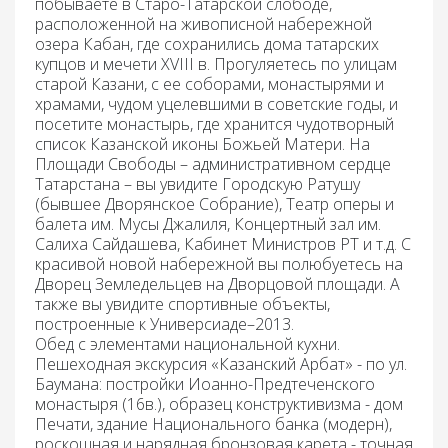
побываете в Старо-Татарской слободе,
расположенной на живописной набережной
озера Кабан, где сохранились дома татарских
купцов и мечети XVIII в. Прогуляетесь по улицам
старой Казани, с ее соборами, монастырями и
храмами, чудом уцелевшими в советские годы, и
посетите монастырь, где хранится чудотворный
список Казанской иконы Божьей Матери. На
Площади Свободы – административном сердце
Татарстана – вы увидите Городскую Ратушу
(бывшее Дворянское Собрание), Театр оперы и
балета им. Мусы Джалиля, Концертный зал им.
Салиха Сайдашева, Кабинет Министров РТ и т.д. С
красивой новой набережной вы полюбуетесь на
Дворец Земледельцев на Дворцовой площади. А
также вы увидите спортивные объекты,
построенные к Универсиаде–2013.
Обед с элементами национальной кухни
.
Пешеходная экскурсия «Казанский Арбат»
- по ул.
Баумана: постройки Иоанно-Предтеченского
монастыря (16в.), образец конструктивизма - дом
Печати, здание Национального банка (модерн),
роскошная и нарядная бронзовая карета - точная