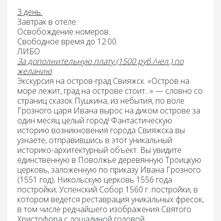
3 день:
Завтрак в
отеле.
Освобождение номеров.
Свободное время до 12:00.
ЛИБО
За дополнительную плату (1500 руб./чел.) по
желанию
:
Экскурсия на остров-град Свияжск
. «Остров на
море лежит, град на острове стоит...» — словно со
страниц сказок Пушкина, из небытия, по воле
Грозного царя Ивана вырос на диком острове за
один месяц целый город! Фантастическую
историю возникновения города Свияжска вы
узнаете, отправившись в этот уникальный
историко-архитектурный объект. Вы увидите
единственную в Поволжье деревянную Троицкую
церковь, заложенную по приказу Ивана Грозного
(1551 год); Никольскую церковь 1556 года
постройки; Успенский Собор 1560 г. постройки, в
котором ведется реставрация уникальных фресок,
в том числе редчайшего изображения Святого
Христофора с лошадиной головой;