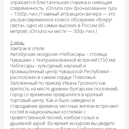
отражается блистательная старина и сияющая
современность.
(Оплата при бронировании тура
–
1500р./чел.)
Главный аттракцион вечера — это
ультрасовременное колесо обозрения «Вокруг
света»
, одно из самых высоких в России (65
метров).
(Оплата на месте — 500р./чел.)
2 день:
Завтрак в отеле.
Автобусная экскурсия «Чебоксары – столица
Чувашии» с театрализованной встречей
(150 км).
Чебоксары - культурный, научный и
промышленный центр Чувашской Республики -
расположен в самом сердце Поволжья.
Заложенный по приказу Ивана Грозного как
крепость на месте древних булгарских поселений,
город со временем превратился в крупный
торговый центр. Как и было заведено в
стародавние времена, местные жители встречают
гостей в национальных костюмах с
приветственной песней, хлебом-солью и
душевной аурой. Во время экскурсии вы увидите
красивые набережные Волги и Чебоксарки, вдоль