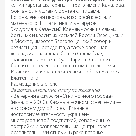
копия кареты Екатерины II, театр имени Качалова,
фонтан с лягушками, фонтан с птицами,
Богоявленская церковь, в которой крестили
маленького Ф.Шаляпина, и мн. другое.
Экскурсия в Казанский Кремль -
один из самых
больших и красивых кремлей России. Здесь, как и
в Москве, имеется Благовещенский собор и
резиденция Президента, а также овеянная
легендами падающая башня Сююмбике,
грандиозная мечеть Кул-Шариф и Спасская
башня (возведенная Постником Яковлевым и
Иваном Ширяем, строителями Собора Василия
Блаженного).
Размещение в отеле.
За дополнительную плату по желанию
:
- Вечерняя экскурсия «Огни ночного города»
(начало в 20:00).
Казань в ночном освещении —
это совсем другой город. Главные
достопримечательности украшены
многоуровневой подсветкой, современные
постройки и развлекательные центры горят
ослепительными огнями. В реке Казанке