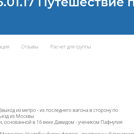
6.01.17 Путешествие
ация
Отзывы
Расчет для группы
(выход из метро - из последнего вагона в сторону по
ъезд из Москвы.
и
, основанной в 16 веке Давидом - учеником Пафнутия