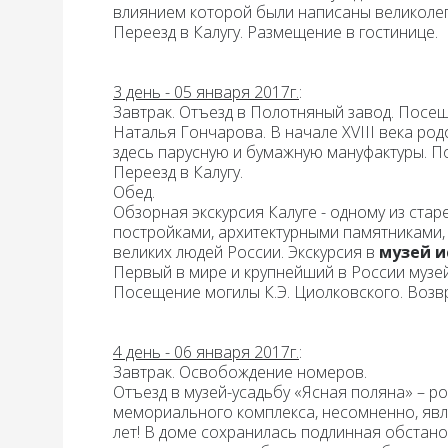
влиянием которой были написаны великолеп
Переезд в Калугу. Размещение в гостинице.
3 день - 05 января 2017г.
:
Завтрак.
Отъезд в
Полотняный завод
. Посе
Наталья Гончарова. В начале XVIII века р
здесь парусную и бумажную мануфактуры. По
Переезд в
Калугу.
Обед.
Обзорная экскурсия
Калуге
- одному из ста
постройками, архитектурными памятниками
великих людей России. Экскурсия в
музей и
Первый в мире и крупнейший в России музе
Посещение могилы К.Э. Циолковского. Возв
4 день - 06 января 2017г.
:
Завтрак.
Освобождение номеров.
Отъезд в
музей-усадьбу «Ясная поляна»
– ро
мемориального комплекса, несомненно, явля
лет! В доме сохранилась подлинная обстано