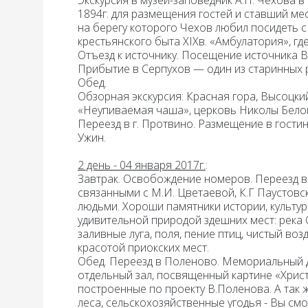
Экскурсия в
музей-заповедник А.П. Чехова 
1894г. для размещения гостей и ставший мес
на берегу которого Чехов любил посидеть с 
крестьянского быта XIXв. «Амбулатория», где
Отъезд к источнику. Посещение
источника
В
Прибытие в
Серпухов
— один из старинных 
Обед.
Обзорная экскурсия:
Красная гора, Высоцки
«Неупиваемая чаша», церковь Николы Белог
Переезд в г.
Протвино.
Размещение в гостин
Ужин
.
2 день - 04 января 2017г.
:
Завтрак.
Освобождение номеров. Переезд 
связанными с М.И. Цветаевой, К.Г Паустов
людьми. Хороши памятники истории, культур
удивительной природой здешних мест: река О
заливные луга, поля, пение птиц, чистый в
красотой приокских мест.
Обед
. Переезд в
Поленово
.
Мемориальный д
отдельный зал, посвященный картине «Христ
построенные по проекту В.Поленова. А так ж
леса, сельскохозяйственные угодья - Вы смо