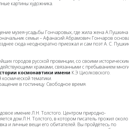
ные картины художника.
щение музея-усадьбы Гончаровых, где жила жена А.Пушкина
одоначальник семьи – Афанасий Абрамович Гончаров основ
зднее сюда неоднократно приезжал и сам поэт А. С. Пушкин
рейших городов русской провинции, со своими исторически
, действующими храмами, связанными с пребыванием мног
стории космонавтики имени
К.Э Циолковского.
й космической тематики.
ращение в гостиницу. Свободное время.
довое имение Л.Н. Толстого. Центром природно-
ется дом Л.Н. Толстого, в котором писатель прожил около
вка и личные вещи его обитателей. Вы пройдётесь по