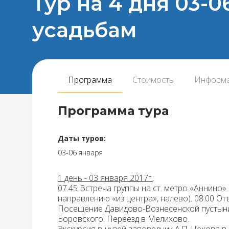
Тур на 4 дня 03-0
усадьбам
Программа
Стоимость
Информ
Программа тура
Даты туров:
03-06 января
1 день - 03 января 2017г.
:
07.45
Встреча группы на ст. метро «Аннино» 
направлению «из центра», налево). 08:00 От
Посещение Давидово-Вознесенской пустын
Боровского. Переезд в Мелихово.