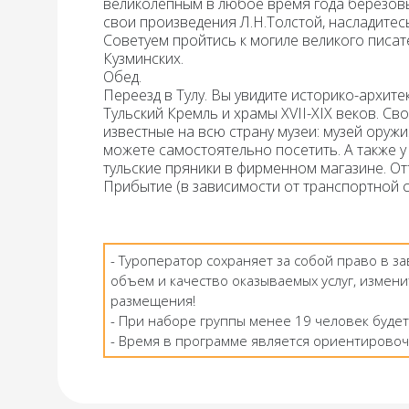
великолепным в любое время года березовым
свои произведения Л.Н.Толстой, насладите
Советуем пройтись к могиле великого писат
Кузминских.
Обед.
Переезд в
Тулу.
Вы увидите историко-архитек
Тульский
Кремль
и храмы XVII-XIX веков. Св
известные на всю страну музеи: музей оружи
можете самостоятельно посетить. А также 
тульские пряники в фирменном магазине. От
Прибытие (в зависимости от транспортной с
- Туроператор сохраняет за собой право в з
объем и качество оказываемых услуг, измени
размещения!
- При наборе группы менее 19 человек будет
- Время в программе является ориентировоч