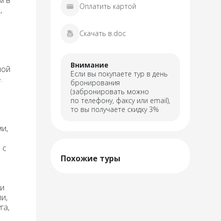
м в
Оплатить картой
,
Скачать в.doc
Внимание
ной
Если вы покупаете тур в день
.
бронирования
(забронировать можно
по телефону, факсу или email),
то вы получаете скидку 3%
ми,
 с
Похожие туры
 и
и,
га,