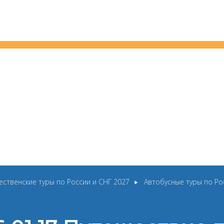
ественские туры по России и СНГ 2027
Автобусные туры по Ро