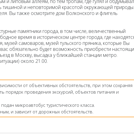
 и липовым аллеям, по тем тропам, где гулял и обдумывал
сь тишиной и неповторимой красотой окружающей природы
еля. Вы также осмотрите дом Волконского и флигель
турные памятники города, в том числе, величественный
ободное время в историческом центре города, где находятс
я, музей самоваров, музей тульского пряника, которые Вы
у вас обязательно будет возможность приобрести настоящ
ъезд в Москву, высадка у ближайшей станции метро.
итуации) около 21.00.
ависимости от объективных обстоятельств, при этом сохраняя
ть порядок проведения экскурсий, объектов питания и
 подан микроавтобус туристического класса.
ным, и зависит от дорожных обстоятельств.