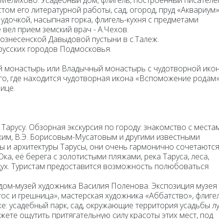
в Мелихово
. Усадебный дом, флигель, построенный писателе
том его литературной работы, сад, огород, пруд «Аквариум»
удочкой, насыпная горка, флигель-кухня с предметами
 вел прием земский врач - А.Чехов.
ознесенской Давыдовой пустыни в с.Талеж.
русских городов Подмосковья.
й монастырь или Владычный монастырь с чудотворной ико
о, где находится чудотворная икона «Вспоможение родам»
ице.
в
Тарусу. Обзорная экскурсия по городу
: знакомство с места
ским, В.Э. Борисовым-Мусатовым и другими известными
ы и архитектуры Тарусы, они очень гармонично сочетаются
ка, её берега с золотистыми пляжами, река Таруса, леса,
оздух. Туристам предоставится возможность полюбоваться
ом-музей художника Василия Поленова
. Экспозиция музея
ос и грешница», мастерская художника «Аббатство», флигел
е: усадебный парк, сад, окружающие территория усадьбы лу
жете ощутить притягательную силу красоты этих мест, под