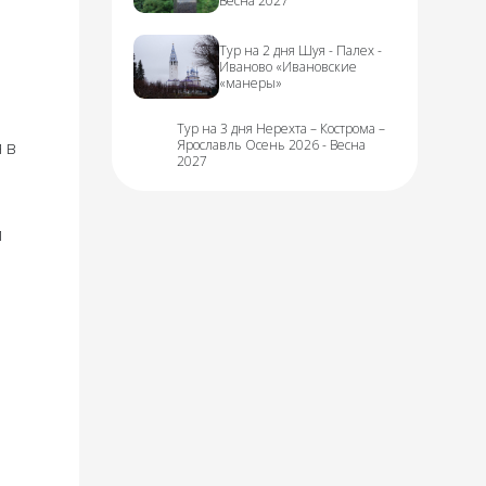
Весна 2027
Тур на 2 дня Шуя - Палех -
Иваново «Ивановские
«манеры»
Тур на 3 дня Нерехта – Кострома –
 в
Ярославль Осень 2026 - Весна
2027
и