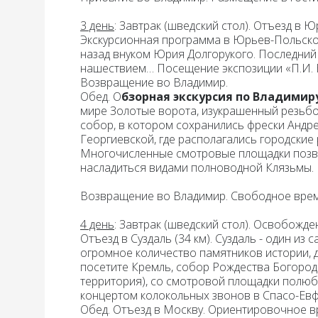
3 день
: Завтрак
(шведский стол).
Отъезд в Ю
Экскурсионная программа в Юрьев-Польском
назад внуком Юрия Долгорукого. Последний
нашествием… Посещение экспозиции «П.И. Б
Возвращение во Владимир.
Обед.
О
бзорная экскурсия по Владимир
мире
Золотые ворота
, изукрашенный резьб
собор, в котором сохранились фрески Андр
Георгиевской
, где располагались городски
Многочисленные смотровые площадки позвол
насладиться видами полноводной Клязьмы.
Возвращение во Владимир. Свободное врем
4 день
: Завтрак
(шведский стол). Освобожде
Отъезд в
Суздаль
(34 км). Суздаль - один из
огромное количество памятников истории, 
посетите Кремль, собор Рождества Богороди
территория), со смотровой площадки полю
концертом колокольных звонов в Спасо-Ев
Обед.
Отъезд в
Москву
. Ориентировочное в