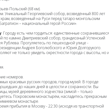
рьев-Польский
(68 км).
. Уникальный Георгиевский собор, возведённый 800 лет
 храм, возведённый на Руси перед татаро-монгольским
агратион – национальный герой России».
у
. Городу есть чем гордиться: единственные сохранившиеся
ой по камню
Дмитриевский собор
, грандиозный Успенский
ея Рублева. Прогуляетесь по
пешеходной улице -
е резиденции Андрея Боголюбского и Юрия Долгорукого.
яют не только увидеть окрестности города с высоты, но 
я.
ние номеров.
 самых красивых русских городов, город-музей. В городе
дошедших до наших дней в целости и сохранности. Вы
цы, музей деревянного зодчества (зимой – только
буетесь Покровским монастырём, насладитесь прекрасным
фимиевом монастыре.
ремя прибытия в Москву -
22:30
(исходя из транспортной