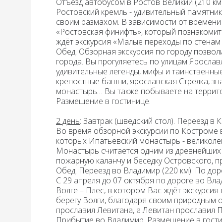
Отъезд автобусом в
Ростов Великий
(210 км
Ростовский кремль - удивительный памятни
своим размахом. В зависимости от времени г
«Ростовская финифть», который познакомит
ждёт экскурсия «Малые переходы по стенам
Обед.
Обзорная экскурсия по городу позвол
города. Вы прогуляетесь по улицам Ярослав
удивительные легенды, мифы и таинственны
крепостные башни, ярославская Стрелка, з
монастырь… Вы также побываете на террито
Размещение в гостинице
.
2 день
: Завтрак
(шведский стол). Переезд в К
Во время
обзорной экскурсии по Костроме
которых
Ипатьевский монастырь
- великоле
Монастырь считается одним из древнейших 
пожарную каланчу и беседку Островского, 
Обед.
Переезд во Владимир (220 км). По дор
С 29 апреля до 07 октября по дороге во Вл
Волге –
Плес
, в котором Вас ждёт экскурси
берегу Волги, благодаря своим природным 
прославил Левитана, а Левитан прославил П
Прибытие во Владимир. Размещение в гости