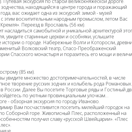
). Путевая экскурсия по старой великокняжеской дороге.
к зодчества, находящийся в центре города и поражающий
ода, вас ожидает одна из экскурсий: зимой - музей
 с этим восхитительным народным промыслом, летом Вас
 Кремля». Переезд в
Ярославль
(56 км).
ит насладиться самобытной и уникальной архитектурой это
ля, увидите старинные церкви и особняки, услышите
е истории о городе. Набережные Волги и Которосли, древн
наменитый Волковский театр, Спасо-Преображенский
рии Спасского монастыря и поразитесь его мощи и велич
острому (85 км).
вы увидите множество достопримечательностей, в числе
пное творение русских зодчих и колыбель рода Романовых.
в России. Далее Вы посетите Торговые ряды и Гостиный дв
пройдётесь по уютным провинциальным улочкам…
оге - обзорная экскурсия по городу
Иваново.
адимир Вам посчастливится посетить милейший городок на
я по Соборной горе. Живописный Плес, расположенный на
особенностям получил славу «русской Швейцарии». «Плес
лес».
нице.