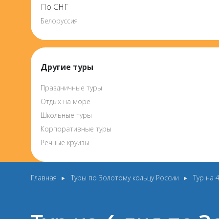
По СНГ
Белоруссия
Другие туры
Праздничные туры
Отдых на море
Школьные туры
Корпоративные туры
Речные круизы
Главная
Туры по Золотому кольцу России
Тур на 