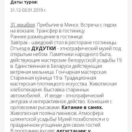
Даты туров:
31.12-03.01.2019 г.
31 декабря
:
Прибытие в Минск. Встреча с гидом
на вокзале. Трансфер в гостиницу.
Раннее размещение в гостинице.
Завтрак
- шведский стол в ресторане гостиницы.
Отъезд в
ДУДУТКИ
- этнографический музей под
открытым небом. Памятники народного быта,
действующие мастерские белорусской усадьбы 19
в. Единственная в Беларуси действующая
ветряная мельница. Гончарная мастерская.
Старинная кузница 19 в. Традиционная
мастерская плотницкого искусства. Живописная
хлебопекарня. Выставка старинных
автомобилей… И везде - этнографический
антураж и интерактивное действо. Конюшня с
орловскими рысаками.
Катание в санях.
Живописная поляна пикников. Атмосфера
шляхетской усадьбы! Музей позаботился и о
праздничном угощении для своих гостей.
В программу входят
дегустации: у