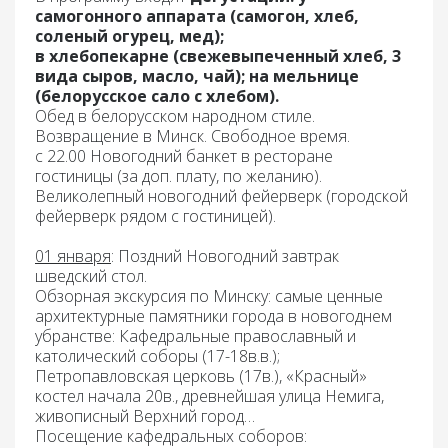
самогонного аппарата (самогон, хлеб,
соленый огурец, мед);
в хлебопекарне (свежевыпеченный хлеб, 3
вида сыров, масло, чай); на мельнице
(белорусское сало с хлебом).
Обед
в белорусском народном стиле.
Возвращение в Минск. Свободное время.
с 22.00 Новогодний банкет
в ресторане
гостиницы (за доп. плату, по желанию).
Великолепный
новогодний фейерверк
(городской
фейерверк рядом с гостиницей).
01 января
:
Поздний Новогодний
завтрак
шведский стол.
Обзорная экскурсия по Минску
: самые ценные
архитектурные памятники города в новогоднем
убранстве: Кафедральные православный и
католический соборы (17-18в.в.);
Петропавловская церковь (17в.), «Красный»
костел начала 20в., древнейшая улица Немига,
живописный Верхний город…
Посещение кафедральных соборов: