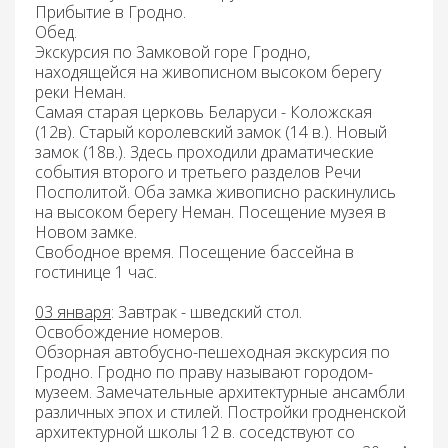
Прибытие в Гродно.
Обед.
Экскурсия по Замковой горе
Гродно,
находящейся на живописном высоком берегу
реки Неман.
Самая старая церковь Беларуси - Коложская
(12в). Старый королевский замок (14 в.). Новый
замок (18в.). Здесь проходили драматические
события второго и третьего разделов Речи
Посполитой. Оба замка живописно раскинулись
на высоком берегу Неман.
Посещение музея в
Новом замке
.
Свободное время. Посещение
бассейна
в
гостинице 1 час.
03 января
: Завтрак
- шведский стол
.
Освобождение номеров.
Обзорная автобусно-пешеходная экскурсия по
Гродно.
Гродно по праву называют городом-
музеем. Замечательные архитектурные ансамбли
различных эпох и стилей. Постройки гродненской
архитектурной школы 12 в. соседствуют со