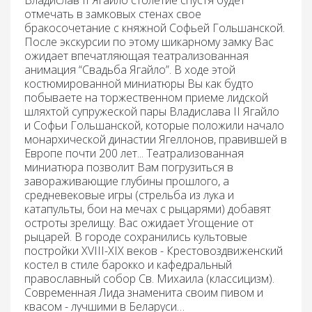
Владислав II Ягайло столетие спустя будет
отмечать в замковых стенах свое
бракосочетание с княжной Софьей Гольшанской.
После экскурсии по этому шикарному замку Вас
ожидает впечатляющая
театрализованная
анимация
“Свадьба Ягайло”. В ходе этой
костюмированной миниатюры Вы как будто
побываете на торжественном приеме лидской
шляхтой супружеской пары Владислава II Ягайло
и Софьи Гольшанской, которые положили начало
монархической династии Ягеллонов, правившей в
Европе почти 200 лет... Театрализованная
миниатюра позволит Вам погрузиться в
завораживающие глубины прошлого, а
средневековые игры (стрельба из лука и
катапульты, бои на мечах с рыцарями) добавят
остроты зрелищу. Вас ожидает
Угощение
от
рыцарей. В городе сохранились культовые
постройки ХVIII-XIX веков - Крестовоздвиженский
костел в стиле барокко и кафедральный
православный собор Св. Михаила (классицизм).
Современная Лида знаменита своим пивом и
квасом - лучшими в Беларуси…