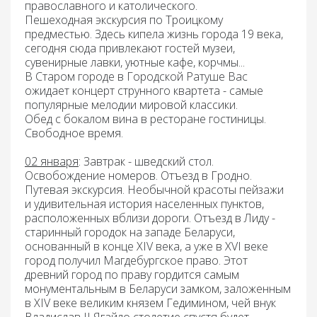
православного и католического.
Пешеходная экскурсия по Троицкому
предместью.
Здесь кипела жизнь города 19 века,
сегодня сюда привлекают гостей музеи,
сувенирные лавки, уютные кафе, корчмы...
В Старом городе в Городской Ратуше Вас
ожидает
концерт струнного квартета -
самые
популярные мелодии мировой классики.
Обед
с бокалом вина в ресторане гостиницы.
Свободное время.
02 января
: Завтрак
- шведский стол.
Освобождение номеров. Отъезд
в Гродно
.
Путевая экскурсия. Необычной красоты пейзажи
и удивительная история населенных пунктов,
расположенных вблизи дороги. Отъезд в
Лиду -
старинный городок на западе Беларуси,
основанный в конце XIV века, а уже в XVI веке
город получил Магдебургское право. Этот
древний город по праву гордится самым
монументальным в Беларуси замком, заложенным
в XIV веке великим князем Гедимином, чей внук