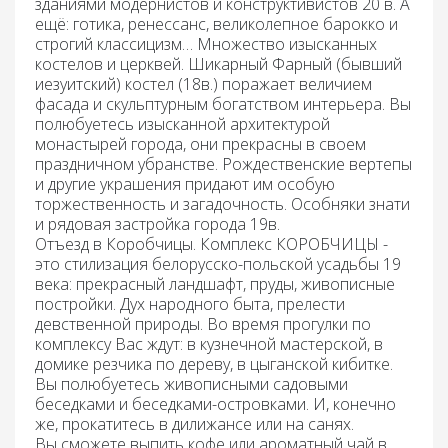
зданиями модернистов и конструктивистов 20 в. А
ещё: готика, ренессанс, великолепное барокко и
строгий классицизм… Множество изысканных
костелов и церквей. Шикарный Фарный (бывший
иезуитский) костел (18в.) поражает величием
фасада и скульптурным богатством интерьера. Вы
полюбуетесь изысканной архитектурой
монастырей города, они прекрасны в своем
праздничном убранстве. Рождественские вертепы
и другие украшения придают им особую
торжественность и загадочность. Особняки знати
и рядовая застройка города 19в.
Отъезд в Коробчицы.
Комплекс КОРОБЧИЦЫ
-
это стилизация белорусско-польской усадьбы 19
века: прекрасный ландшафт, пруды, живописные
постройки. Дух народного быта, прелести
девственной природы. Во время прогулки по
комплексу Вас ждут: в кузнечной мастерской, в
домике резчика по дереву, в цыганской кибитке.
Вы полюбуетесь живописными садовыми
беседками и беседками-островками. И, конечно
же,
прокатитесь в дилижансе или на санях
.
Вы сможете выпить кофе или ароматный чай в