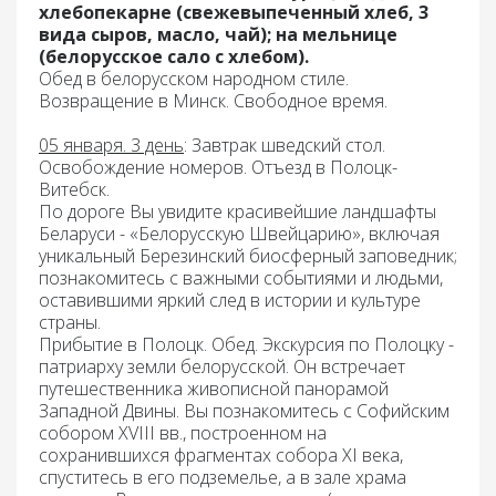
хлебопекарне (свежевыпеченный хлеб, 3
вида сыров, масло, чай); на мельнице
(белорусское сало с хлебом).
Обед
в белорусском народном стиле.
Возвращение в Минск. Свободное время.
05 января. 3 день
: Завтрак
шведский стол.
Освобождение номеров. Отъезд в Полоцк-
Витебск.
По дороге Вы увидите красивейшие ландшафты
Беларуси - «Белорусскую Швейцарию», включая
уникальный Березинский биосферный заповедник;
познакомитесь с важными событиями и людьми,
оставившими яркий след в истории и культуре
страны.
Прибытие
в Полоцк. Обед
. Экскурсия
по Полоцку
-
патриарху земли белорусской. Он встречает
путешественника живописной панорамой
Западной Двины. Вы познакомитесь с
Софийским
собором
XVIII вв., построенном на
сохранившихся фрагментах собора XI века,
спуститесь в его подземелье, а в зале храма