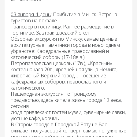
03 января. 1 день
:
Прибытие в Минск. Встреча
туристов на вокзале.
Трансфер в гостиницу. Раннее размещение в
гостинице.
Завтрак
шведский стол.
Обзорная экскурсия по Минску
: самые ценные
архитектурные памятники города в новогоднем
убранстве: Кафедральные православный и
католический соборы (17-18в.в.);
Петропавловская церковь (17в.), «Красный»
костел начала 20в., древнейшая улица Немига,
живописный Верхний город… Посещение
кафедральных соборов: православного и
католического.
Пешеходная экскурсия по Троицкому
предместью
, здесь кипела жизнь города 19 века,
сегодня
сюда привлекают гостей музеи, сувенирные лавки,
уютные кафе, корчмы...
В Старом городе в Городской Ратуше Вас
ожидает получасовой
концерт:
самые популярные
мелодии мировой классики, Рождественские