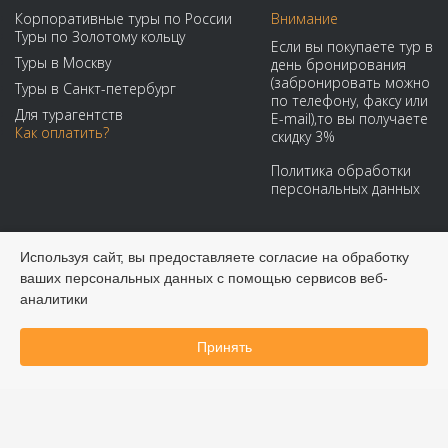
Корпоративные туры по России
Внимание
Туры по Золотому кольцу
Если вы покупаете тур в
Туры в Москву
день бронирования
(забронировать можно
Туры в Санкт-петербург
по телефону, факсу или
Для турагентств
E-mail),то вы получаете
Как оплатить?
скидку 3%
Политика обработки
персональных данных
Мы принимаем:
Используя сайт, вы предоставляете согласие на обработку
ваших персональных данных с помощью сервисов веб-
аналитики
Принять
Забронировать онлайн
© 2008-2026 Виадук Тур - Туры по России и СНГ