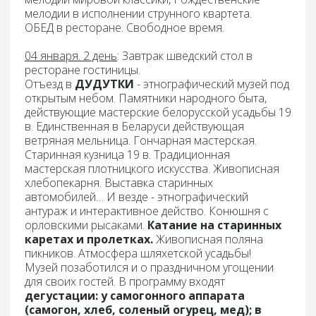
мелодии в исполнении струнного квартета.
ОБЕД
в ресторане. Свободное время.
04 января. 2 день
: Завтрак
шведский стол в
ресторане гостиницы.
Отъезд в
ДУДУТКИ
- этнографический музей под
открытым небом. Памятники народного быта,
действующие мастерские белорусской усадьбы 19
в. Единственная в Беларуси действующая
ветряная мельница. Гончарная мастерская.
Старинная кузница 19 в. Традиционная
мастерская плотницкого искусства. Живописная
хлебопекарня. Выставка старинных
автомобилей… И везде - этнографический
антураж и интерактивное действо. Конюшня с
орловскими рысаками.
Катание на старинных
каретах и пролетках.
Живописная поляна
пикников. Атмосфера шляхетской усадьбы!
Музей позаботился и о праздничном угощении
для своих гостей. В программу входят
дегустации: у самогонного аппарата
(самогон, хлеб, соленый огурец, мед); в