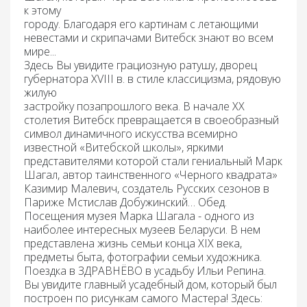
к этому
городу. Благодаря его картинам с летающими
невестами и скрипачами Витебск знают во всем
мире...
Здесь Вы увидите грациозную ратушу, дворец
губернатора XVIII в. в стиле классицизма, рядовую
жилую
застройку позапрошлого века. В начале XX
столетия Витебск превращается в своеобразный
символ динамичного искусства всемирно
известной «Витебской школы», яркими
представителями которой стали гениальный Марк
Шагал, автор таинственного «Черного квадрата»
Казимир Малевич, создатель Русских сезонов в
Париже Мстислав Добужинский…
Обед.
Посещения музея Марка Шагала - одного из
наиболее интересных музеев Беларуси. В нем
представлена жизнь семьи конца XIX века,
предметы быта, фотографии семьи художника.
Поездка
в ЗДРАВНЁВО
в
усадьбу Ильи Репина.
Вы увидите главный усадебный дом, который был
построен по рисункам самого Мастера! Здесь: