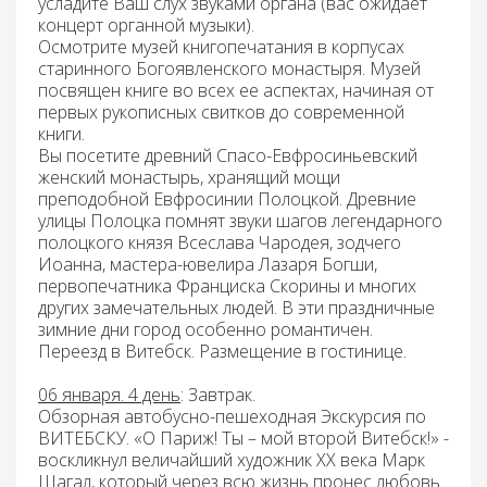
усладите Ваш слух звуками органа (вас ожидает
концерт органной музыки
).
Осмотрите
музей книгопечатания
в корпусах
старинного Богоявленского монастыря. Музей
посвящен книге во всех ее аспектах, начиная от
первых рукописных свитков до современной
книги.
Вы посетите древний Спасо-Евфросиньевский
женский монастырь, хранящий мощи
преподобной Евфросинии Полоцкой. Древние
улицы Полоцка помнят звуки шагов легендарного
полоцкого князя Всеслава Чародея, зодчего
Иоанна, мастера-ювелира Лазаря Богши,
первопечатника Франциска Скорины и многих
других замечательных людей. В эти праздничные
зимние дни город особенно романтичен.
Переезд в Витебск. Размещение в гостинице.
06 января. 4 день
: Завтрак
.
Обзорная автобусно-пешеходная Экскурсия по
ВИТЕБСКУ
. «О Париж! Ты – мой второй Витебск!» -
воскликнул величайший художник XX века Марк
Шагал, который через всю жизнь пронес любовь