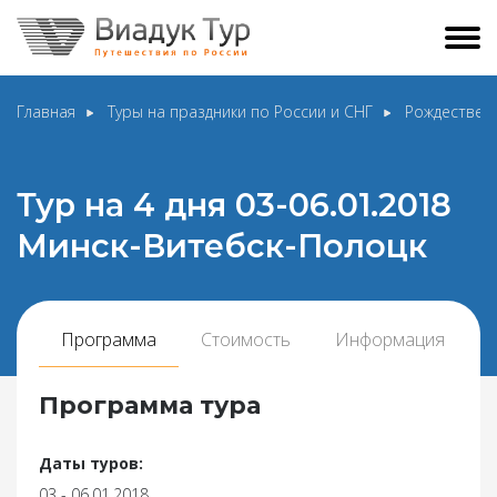
Главная
Туры на праздники по России и СНГ
Рождественс
Тур на 4 дня 03-06.01.2018
Минск-Витебск-Полоцк
Программа
Стоимость
Информация
Программа тура
Даты туров:
03 - 06.01.2018