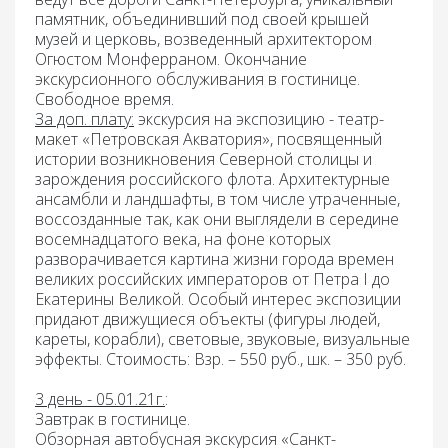
памятник, объединивший под своей крышей
музей и церковь, возведенный архитектором
Огюстом Монферраном. Окончание
экскурсионного обслуживания в гостинице.
Свободное время.
За доп. плату:
экскурсия на экспозицию -
театр-
макет «Петровская Акватория»
, посвященный
истории возникновения Северной столицы и
зарождения российского флота. Архитектурные
ансамбли и ландшафты, в том числе утраченные,
воссозданные так, как они выглядели в середине
восемнадцатого века, на фоне которых
разворачивается картина жизни города времен
великих российских императоров от Петра I до
Екатерины Великой. Особый интерес экспозиции
придают движущиеся объекты (фигуры людей,
кареты, корабли), световые, звуковые, визуальные
эффекты. Стоимость: Взр. – 550 руб., шк. – 350 руб.
3 день - 05.01.21г.
:
Завтрак
в гостинице.
Обзорная автобусная экскурсия «Санкт-