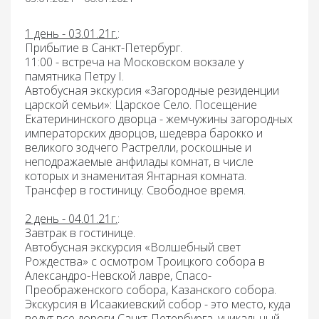
1 день - 03.01.21г.
:
Прибытие в Санкт-Петербург.
11:00 - встреча на Московском вокзале у
памятника Петру I.
Автобусная экскурсия «Загородные резиденции
царской семьи»:
Царское Село.
Посещение
Екатерининского дворца
- жемчужины загородных
императорских дворцов, шедевра барокко и
великого зодчего Растрелли, роскошные и
неподражаемые анфилады комнат, в числе
которых и знаменитая
Янтарная комната.
Трансфер в гостиницу. Свободное время.
2 день - 04.01.21г.
:
Завтрак
в гостинице.
Автобусная экскурсия «Волшебный свет
Рождества»
с осмотром Троицкого собора в
Александро-Невской лавре, Спасо-
Преображенского собора, Казанского собора.
Экскурсия в Исаакиевский собор -
это место, куда
ведут все дороги Санкт-Петербурга, уникальный