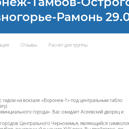
ронеж-Тамбов-Острог
огорье-Рамонь 29.0
ация
Отзывы
Расчет для группы
 с гидом на вокзале «Воронеж-1» под центральным табло.
ту).
овинциального города».
Вас ожидает
Асеевский дворец и
 городов Центрального Черноземья, являющийся символо