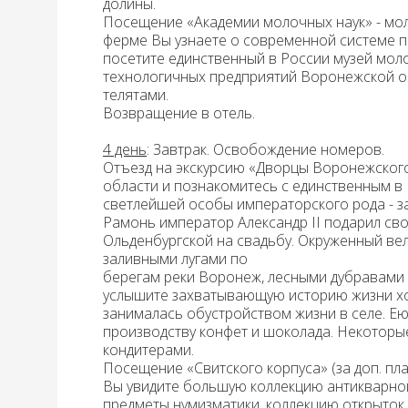
долины.
Посещение
«Академии молочных наук»
- мо
ферме Вы узнаете о современной системе п
посетите единственный в России
музей мол
технологичных предприятий Воронежской о
телятами.
Возвращение в отель.
4 день
:
Завтрак
. Освобождение номеров.
Отъезд на экскурсию
«Дворцы Воронежского
области и познакомитесь с единственным 
светлейшей особы императорского рода -
з
Рамонь император Александр II подарил св
Ольденбургской на свадьбу. Окруженный ве
заливными лугами по
берегам реки Воронеж, лесными дубравами 
услышите захватывающую историю жизни хоз
занималась обустройством жизни в селе. Е
производству конфет и шоколада. Некоторы
кондитерами.
Посещение
«Свитского корпуса
» (за доп. п
Вы увидите большую коллекцию антикварной
предметы нумизматики, коллекцию открыток,