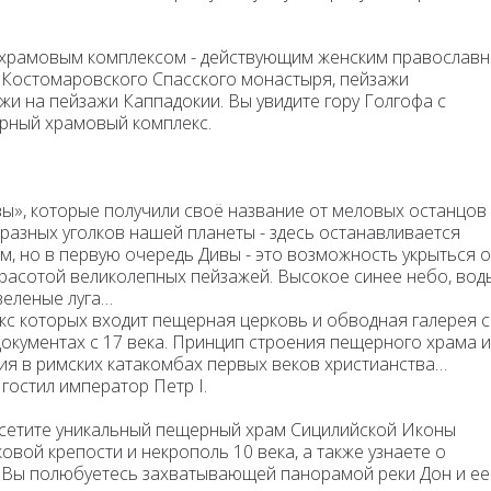
 храмовым комплексом - действующим женским православ
 Костомаровского Спасского монастыря, пейзажи
и на пейзажи Каппадокии. Вы увидите гору Голгофа с
ерный храмовый комплекс.
вы
», которые получили своё название от меловых останцов 
 разных уголков нашей планеты - здесь останавливается
 но в первую очередь Дивы - это возможность укрыться о
красотой великолепных пейзажей. Высокое синее небо, вод
зеленые луга…
кс которых входит пещерная церковь и обводная галерея с
окументах с 17 века. Принцип строения пещерного храма и
я в римских катакомбах первых веков христианства…
гостил император Петр I.
осетите уникальный пещерный храм Сицилийской Иконы
вой крепости и некрополь 10 века, а также узнаете о
и Вы полюбуетесь захватывающей панорамой реки Дон и ее