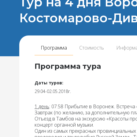
Тур на 4 дня Во
Костомарово-Дивн
Программа
Стоимость
Информ
Программа тура
Даты туров:
29.04-02.05.2018г.
1 день
: 07.58 Прибытие в Воронеж. Встреча
Завтрак
(по желанию, за дополнительную пла
Отъезд в Тамбов на экскурсию
«Красоты пр
концерт органной музыки.
Один из самых прекрасных провинциальных