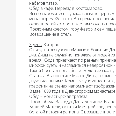
набегов татар.
Обед
в кафе. Переезд в
Костомарово.
Вы познакомитесь с уникальным пещерным
монастырем XVII века. Во время посещения
окрестностей которого местами очень похож
Поклонным крестом, гору Фавор и сам пещ
Возвращение в отель.
3 день
:
Завтрак
.
Отъезд на экскурсию
«Малые и Большие Ди
див. Дивы не случайно привлекают людей из
время…Сюда приезжают по разным причинам,
мирской суеты и насладиться невероятной 
Тихой Сосны и Дона, белые меловые скалы, 
Сначала Вы посетите Малые Дивы, в компле
двумя часовнями. Комплекс упоминается в д
граффити на стенах напоминают изображени
В мае 1699 года в Дивногорском монастыре 
Обед
– монастырская трапеза.
После обеда Вас ждут Дивы Большие. Вы п
Божией Матери, остатки Маяцкой средневеко
богатой истории региона. С возвышенност