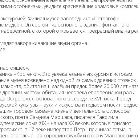
амбов, основанный в начале XVII века. Вы пройдётесь по
скими особняками, увидите красивейшие храмовые компле
 экскурсией. Филиал музея-заповедника «Петергоф» -
ле модерн. Он состоит из основного здания, фонтанного
 набережной, с которой открывается прекрасный вид на ре
сладят завораживающие звуки органа.
ле.
 настоящее».
дника «Костенки»
. Это увлекательная экскурсия к истокам
ние музея возведено над одной из самых древних стоянок
 мамонта, обитал наш далёкий предок более 20 000 лет наза
м древним местом обитания человека европеоидной расы.
ода
Острогожск,
основанного в середине XVII века. Город
усской культуры, науки и искусства и недаром носит гордое
льшим городом связана жизнь и деятельность философа
ского, поэта Самуила Маршака, писателя Гавриила
упеческие дома XIX – начала XX веков, которые придают
рогожска, в 17 веке император Петр I принимал гетмана
венного плеча - за хорошую службу и охрану Малороссии о