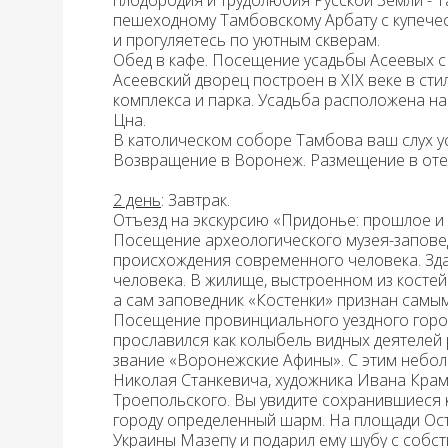
плодородия и трудолюбия Русской Земли - Т
пешеходному Тамбовскому Арбату с купече
и прогуляетесь по уютным скверам.
Обед
в кафе. Посещение
усадьбы Асеевых
с
Асеевский дворец построен в XIX веке в сти
комплекса и парка. Усадьба расположена на
Цна.
В
католическом соборе
Тамбова ваш слух у
Возвращение в Воронеж. Размещение в оте
2 день
:
Завтрак
.
Отъезд на
экскурсию «Придонье: прошлое и
Посещение археологического музея-
запове
происхождения современного человека. Зда
человека. В жилище, выстроенном из костей
а сам заповедник «Костенки» признан самы
Посещение провинциального уездного гор
прославился как колыбель видных деятелей р
звание «Воронежские Афины». С этим небо
Николая Станкевича, художника Ивана Крам
Троепольского. Вы увидите сохранившиеся к
городу определенный шарм. На площади Ост
Украины Мазепу и подарил ему шубу с собст