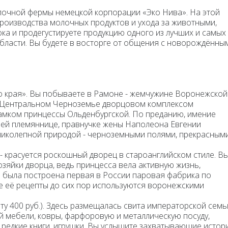
лочной фермы немецкой корпорации «Эко Нива». На этой
роизводства молочных продуктов и ухода за животными,
ока
и продегустируете продукцию одного из лучших и самых
бласти. Вы будете в восторге от общения с новорождённы
 края».
Вы побываете в
Рамоне
- жемчужине Воронежской
в Центральном Черноземье дворцовом комплексом
амком принцессы Ольденбургской
. По преданию, имение
оей племяннице, правнучке жены Наполеона Евгении
ликолепной природой - черноземными полями, прекрасным
- красуется роскошный дворец в староанглийском стиле. В
яйки дворца, ведь принцесса вела активную жизнь,
ю была построена первая в России паровая фабрика по
е её рецепты до сих пор используются воронежскими
лату 400 руб.). Здесь размещалась свита императорской семь
 мебели, ковры, фарфоровую и металлическую посуду,
 редкие книги, игрушки. Вы услышите захватывающие истор