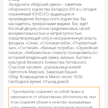
Экскурсия в «Мирский замок»
- памятник
оборонного зодчества Беларуси (XVI в.), сегодня
охраняемый ЮНЕСКО, выдающееся
произведение белорусского зодчества. Вы
насладитесь прекрасными видами. Вас ждет
богатый дворец эпохи средневековья, своей
монументальностью и неприступностью
олицетворяющий силу и неограниченную власть
феодала. «Сени», «Столовая изба», «Портретный
зал», «Гостиная», «Винные погреба», «Оружейная
палата», «Бибилиотека» помогут познакомиться с
историей владельцев замка, жизнью, бытом и
культурой Великого Княжества Литовского.
Спасская часовня - усыпальница князей
Святополк-Мирских, Замковая башня.
Обед.
Возвращение в Минск около 18.00.
Свободное время. Отъезд домой.
- Туроператор сохраняет за собой право в
зависимости от объективных обстоятельств, при
этом сохраняя объем и качество оказываемых
услуг, изменить порядок проведения экскурсий,