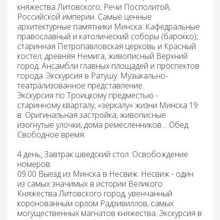
княжества Литовского, Речи Посполитой,
Российской империи. Самые ценные
архитектурные памятники Минска: Кафедральные
православный и католический соборы (барокко);
старинная Петропавловская церковь и Красный
костел; древняя Немига, живописный Верхний
город. Ансамбли главных площадей и проспектов
города.
Экскурсия в Ратушу.
Музыкально-
театрализованное представление.
Экскурсия по Троицкому предместью
-
старинному кварталу, «зеркалу» жизни Минска 19
в. Оригинальная застройка, живописные
изогнутые улочки, дома ремесленников…
Обед
.
Свободное время.
4 день
:
Завтрак
шведский стол. Освобождение
номеров.
09.00 Выезд из Минска
в Несвиж
.
Несвиж
- один
из самых значимых в истории Великого
Княжества Литовского город, увенчанный
коронованным орлом Радзивиллов, самых
могущественных магнатов княжества.
Экскурсия в