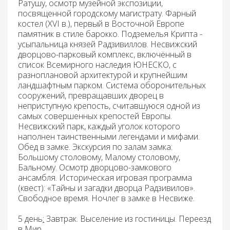
Ратушу
, осмотр музейной экспозиции,
посвященной городскому магистрату.
Фарный
костел
(XVI в.), первый в Восточной Европе
памятник в стиле барокко.
Подземелья Крипта
-
усыпальница князей Радзивиллов.
Несвижский
дворцово-парковый комплекс
, включённый в
список Всемирного наследия ЮНЕСКО, с
разноплановой архитектурой и крупнейшим
ландшафтным парком. Система оборонительных
сооружений, превращавших дворец в
неприступную крепость, считавшуюся одной из
самых совершенных крепостей Европы.
Несвижский парк, каждый уголок которого
наполнен таинственными легендами и мифами.
Обед
в замке.
Экскурсия по залам замка:
Большому столовому, Малому столовому,
Бальному. Осмотр дворцово-замкового
ансамбля. Историческая игровая программа
(квест): «Тайны и загадки дворца Радзивилов».
Свободное время. Ночлег в замке в Несвиже.
5 день
:
Завтрак.
Выселение из гостиницы. Переезд
в Мир.