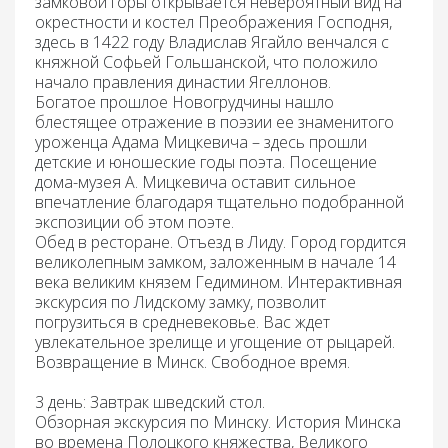
замковой горы открывается невероятный вид на
окрестности и костел Преображения Господня,
здесь в 1422 году Владислав Ягайло венчался с
княжной Софьей Гольшанской, что положило
начало правления династии Ягеллонов.
Богатое прошлое Новогрудчины нашло
блестящее отражение в поэзии ее знаменитого
уроженца Адама Мицкевича – здесь прошли
детские и юношеские го­ды поэта. Посещение
дома-музея А. Мицкевича
оставит сильное
впечатление благодаря тщательно подобранной
экспозиции об этом поэте.
Обед
в ресторане. Отъезд в
Лиду.
Город гордится
великолепным замком, заложенным в начале 14
века великим князем Гедимином. Интерактивная
экскурсия по Лидскому замку, позволит
погрузиться в средневековье. Вас ждет
увлекательное зрелище и угощение от рыцарей.
Возвращение в Минск. Свободное время.
3 день: Завтрак
шведский стол.
Обзорная экскурсия по Минску
. История Минска
во времена Полоцкого княжества, Великого