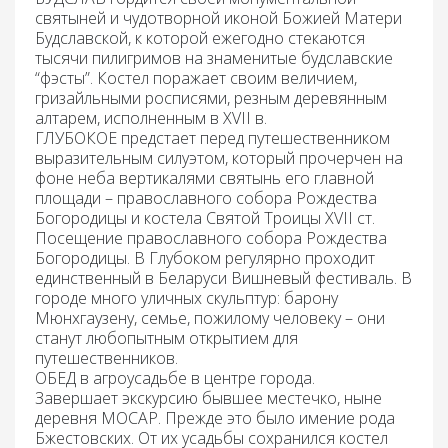
святыней и чудотворной иконой Божией Матери
Будславской, к которой ежегодно стекаются
тысячи пилигримов на знаменитые будславские
“фэсты”. Костел поражает своим величием,
гризайльными росписями, резным деревянным
алтарем, исполненным в XVII в.
ГЛУБОКОЕ
предстает перед путешественником
выразительным силуэтом, который прочерчен на
фоне неба вертикалями святынь его главной
площади – православного собора Рождества
Богородицы и костела Святой Троицы XVII ст.
Посещение православного
собора Рождества
Богородицы.
В Глубоком регулярно проходит
единственный в Беларуси Вишневый фестиваль. В
городе много уличных скульптур: барону
Мюнхгаузену, семье, пожилому человеку – они
станут любопытным открытием для
путешественников.
ОБЕД
в агроусадьбе в центре города.
Завершает экскурсию бывшее местечко, ныне
деревня
МОСАР
. Прежде это было имение рода
Бжестовских. От их усадьбы сохранился костел