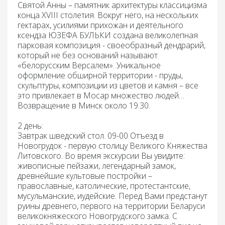
Святой Анны – памятник архитектуры классицизма
конца ХVIII столетия. Вокруг него, на нескольких
гектарах, усилиями прихожан и деятельного
ксендза ЮЗЕФА БУЛЬКИ создана великолепная
парковая композиция - своеобразный дендрарий,
который не без оснований называют
«белорусским Версалем». Уникальное
оформление обширной территории - пруды,
скульптуры, композиции из цветов и камня – все
это привлекает в Мосар множество людей…
Возвращение в Минск около 19.30.
2 день:
Завтрак
шведский стол.
09-00
Отъезд в
Новогрудок
- первую столицу Великого Княжества
Литовского. Во время экскурсии Вы увидите:
живописные пейзажи, легендарный замок,
древнейшие культовые постройки –
православные, католические, протестантские,
мусульманские, иудейские. Перед Вами предстанут
руины древнего, первого на территории Беларуси
великокняжеского
Новогрудского
замка. С