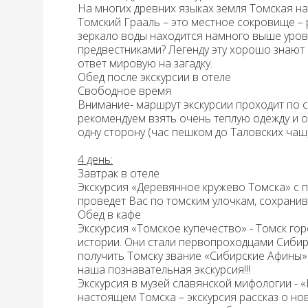
На многих древних языках земля Томская на
Томский Грааль
– это местное сокровище – 
зеркало воды находится намного выше уровня
предвестниками? Легенду эту хорошо знают н
ответ мировую на загадку.
Обед
после экскурсии в отеле
Свободное время
Внимание-
маршрут экскурсии проходит по 
рекомендуем взять очень теплую одежду и об
одну сторону (час пешком до Таловских чаш,
4 день:
Завтрак в отеле
Экскурсия «Деревянное кружево Томска» с
проведет Вас по томским улочкам, сохран
Обед в кафе
Экскурсия «Томское купечество»
- Томск го
истории. Они стали первопроходцами Сибири
получить Томску звание «Сибирские Афины»…
наша познавательная экскурсия!!!
Экскурсия в музей славянской мифологии
- 
настоящем Томска – экскурсия рассказ о н