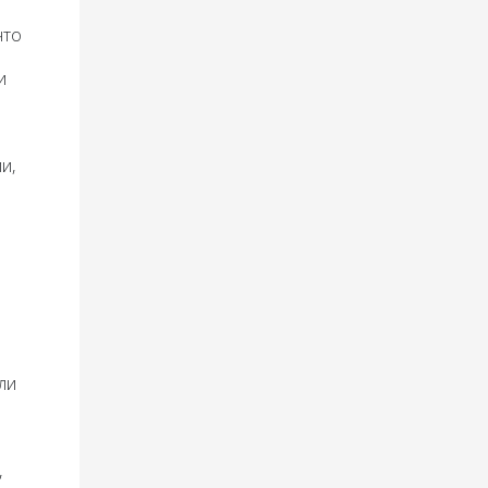
что
и
и,
ли
,