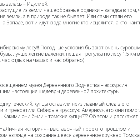
зывалась – Идилией.
растущие из земли чашеобразные родники – загадка в том, 
 земли, а в природе так не бывает! Или сами стали его
а Западе, вот и идут сюда многие кто исцелится, а кто найт
сибирскому лесу!!! Погодные условия бывают очень суровым
увь, лучше легкие валенки, пешая прогулка по лесу 1,5 км в
 час отдых на чашах и час обратно).
 посещением музея Деревянного Зодчества
– экскурсия
ившим настоящие шедевры деревянной архитектуры
род купеческий, купцы оставили неизгладимый след в его
 и превратили Сибирь в «русскую Америку», это они помог
Какими они были – томские купцы??? Об этом и расскажет
«НаЛичная история» - выставочный проект о прошлом и
овом взгляде на сохранившееся деревянное кружево Томска