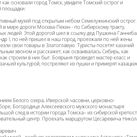
т как основали город Томск, увидите Томский острог и
 площадки.
тивный музей под открытым небом Семелужкинский острог.
й в мире дороги Москва-Пекин - по Сибирскому тракту,
ых людей. Этой дорогой шел в ссылку дед Пушкина Ганниба
др I, по ней пришел в наш город, проезжали по ней жены
езли свои товары в Златоглавую. Туристы посетят казачий
льным звоном и расскажет, как осваивалась Сибирь, как
 как строили в них быт. Боярыня проведет мастер класс и
зачьей культурой, постреляют из пушки и примерят казацки
нием Белого озера, Иверской часовни, церковно-
боре, Богородице Алексеевского мужского монастыря
шой след в истории города Томска– из сибирской крепос
зовательный центр. Проехать маршрутом Цесаревича Никол
саревич