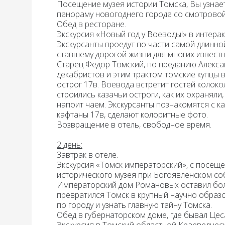
Посещение
музея истории Томска,
Вы узнае
панораму новогоднего города со смотровой
Обед
в ресторане.
Экскурсия «Новый год у Воеводы!»
в интерак
Экскурсанты проедут по части самой длинно
ставшему дорогой жизни для многих известн
Старец Федор Томский, по преданию Алексан
декабристов и этим трактом томские купцы в
острог 17в. Воевода встретит гостей колоко
строились казачьи остроги, как их охраняли,
напоит чаем. Экскурсанты познакомятся с ка
кафтаны 17в, сделают колоритные фото.
Возвращение в отель, свободное время.
2 день:
Завтрак в отеле.
Экскурсия «Томск императорский»,
с посеще
исторического музея при Богоявленском со
Императорский дом Романовых оставил боль
превратился Томск в крупный научно обра
по городу и узнать главную тайну Томска.
Обед
в губернаторском доме, где бывал Це