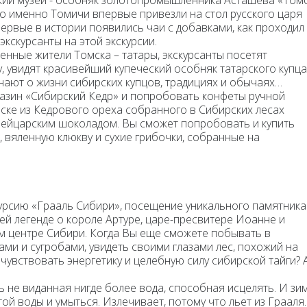
кий музей
- особняк золотопромышленника Асташева
«Томс
что именно Томичи впервые привезли на стол русского царя
впервые в истории появились чаи с добавками, как проходил
кскурсанты на этой экскурсии.
енные жители Томска – татары, экскурсанты посетят
, увидят красивейший купеческий особняк татарского купца
знают о жизни сибирских купцов, традициях и обычаях…
азин «Сибирский Кедр» и попробовать конфеты ручной
ске из Кедрового ореха собранного в Сибирских лесах
вейцарским шоколадом. Вы сможет попробовать и купить
, вяленную клюкву и сухие грибочки, собранные на
урсию «Грааль Сибири»,
посещение уникального памятника
й легенде о короле Артуре, царе-пресвитере Иоанне и
м центре Сибири. Когда Вы еще сможете побывать в
ами и сугробами, увидеть своими глазами лес, похожий на
очувствовать энергетику и целебную силу сибирской тайги? 
ть не виданная нигде более вода, способная исцелять. И зи
той воды и умыться. Излечивает, потому что льет из Грааля.