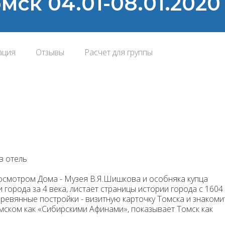
омск 04.01-08.01.2020
ация
Отзывы
Расчет для группы
в отель
осмотром Дома - Музея В.Я.Шишкова и особняка купца
 города за 4 века, листает страницы истории города с 1604
еревянные постройки - визитную карточку Томска и знакоми
омском как «Сибирскими Афинами», показывает Томск как