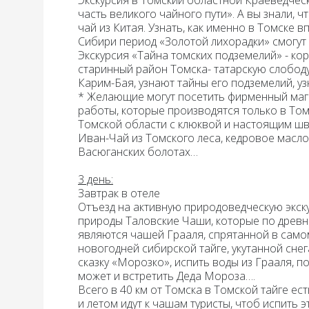
Экскурсия
в Томский областной
Краеведчес
часть великого чайного пути»
. А вы знали, 
чай из Китая. Узнать, как именно в Томске 
Сибири период «Золотой лихорадки» смогут э
Экскурсия «Тайна томских подземелий» -
кор
старинный район Томска- татарскую слободу
Карим-Бая, узнают тайны его подземелий, у
* Желающие могут посетить фирменный маг
работы, которые производятся только в Том
Томской области с клюквой и настоящим ш
Иван-Чай из Томского леса, кедровое масло
Васюганских болотах…
3 день:
Завтрак в отеле
Отъезд на
активную природоведческую экск
природы Таловские Чаши, которые по древне
являются чашей Грааля, спрятанной в само
новогодней сибирской тайге, укутанной снег
сказку «Морозко», испить воды из Грааля, п
может и встретить Деда Мороза….
Всего в 40 км от Томска в Томской тайге ес
и летом идут к чашам туристы, чтоб испить э