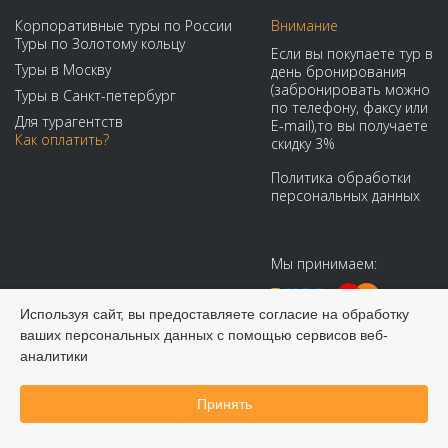
Корпоративные туры по России
Внимание
Туры по Золотому кольцу
Если вы покупаете тур в
Туры в Москву
день бронирования
(забронировать можно
Туры в Санкт-петербург
по телефону, факсу или
Для турагентств
E-mail),то вы получаете
Как оплатить?
скидку 3%
Политика обработки
персональных данных
Мы принимаем:
Используя сайт, вы предоставляете согласие на обработку
ваших персональных данных с помощью сервисов веб-
аналитики
Принять
© 2008-2026 Виадук Тур - Туры по России и СНГ
Забронировать онлайн