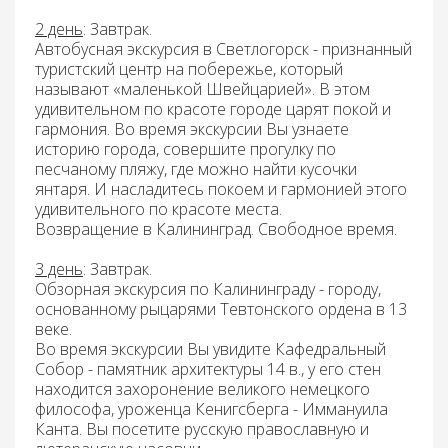
2 день
: Завтрак.
Автобусная экскурси
я в
Светлогорск
- признанный
туристский центр на побережье, который
называют «маленькой Швейцарией». В этом
удивительном по красоте городе царят покой и
гармония. Во время экскурсии Вы узнаете
историю города, совершите прогулку по
песчаному пляжу, где можно найти кусочки
янтаря. И насладитесь покоем и гармонией этого
удивительного по красоте места.
Возвращение в Калининград. Свободное время.
3 день
: Завтрак.
Обзорная экскурсия по Калининграду -
городу,
основанному рыцарями Тевтонского ордена в 13
веке.
Во время экскурсии Вы увидите Кафедральный
Собор - памятник архитектуры 14 в., у его стен
находится захоронение великого немецкого
философа, уроженца Кенигсберга - Иммануила
Канта. Вы посетите русскую православную и