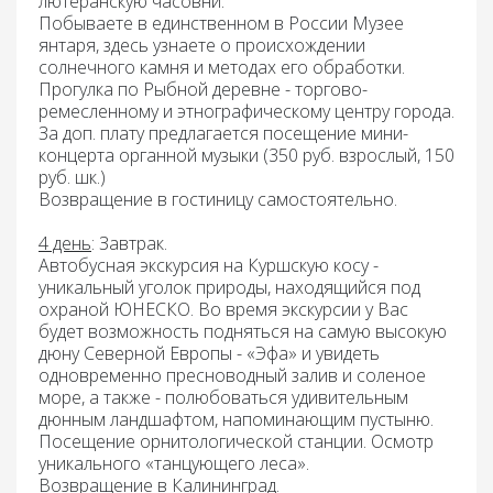
лютеранскую часовни.
Побываете в единственном в России
Музее
янтаря
, здесь узнаете о происхождении
солнечного камня и методах его обработки.
Прогулка по
Рыбной деревне
- торгово-
ремесленному и этнографическому центру города.
За доп. плату предлагается посещение мини-
концерта органной музыки (350 руб. взрослый, 150
руб. шк.)
Возвращение в гостиницу самостоятельно.
4 день
: Завтрак.
Автобусная экскурсия
на Куршскую косу -
уникальный уголок природы, находящийся под
охраной ЮНЕСКО. Во время экскурсии у Вас
будет возможность подняться на самую высокую
дюну Северной Европы - «Эфа» и увидеть
одновременно пресноводный залив и соленое
море, а также - полюбоваться удивительным
дюнным ландшафтом
, напоминающим пустыню.
Посещение
орнитологической станции
. Осмотр
уникального «
танцующего леса
».
Возвращение в Калининград.