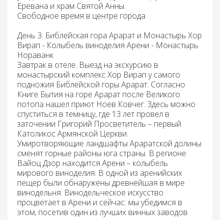
Еревана и храм Святой Анны.
Свободное время в центре города.
День 3. Библейская гора Арарат и Монастырь Хор
Вирап - Колыбель виноделия Арени - Монастырь
Нораванк
Завтрак в отеле. Выезд на экскурсию в
монастырский комплекс
Хор Вирап
у самого
подножия Библейской горы Арарат. Согласно
Книге Бытия на горе Арарат после Великого
потопа нашел приют Ноев Ковчег. Здесь можно
спуститься в темницу, где 13 лет провел в
заточении Григорий Просветитель – первый
Католикос Армянской Церкви.
Умиротворяющие ландшафты Араратской долины
сменят горные районы юга страны. В регионе
Вайоц Дзор находится
Арени
– колыбель
мирового виноделия. В одной из аренийских
пещер были обнаружены древнейшая в мире
винодельня. Винодельческое искусство
процветает в Арени и сейчас: мы убедимся в
этом, посетив один из лучших винных заводов