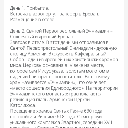
День 1. Прибытие.
Встреча в аэропорту. Трансфер в Ереван.
Размещение в отеле.
День 2. Святой Первопрестольный Эчмиадзин –
Солнечный и древний Ереван
Завтрак в отеле. В этот день мы отправимся в
Святой Первопрестольный Эчмиадзин - духовную
столицу Армении. Экскурсия в Кафедральный
Собор - один из древнейших христианских храмов
мира. Церковь основана в IV веке на месте,
которое сам Иисус указал золотым молотом в
видении Григорию Просветителю. Вот почему
храм называется «Эчмиадзин», что означает
«место сошествия Единородного». На территории
Эчмиадзинского монастыря располагается
резиденция главы Армянской Церкви –
Католикоса.
Посещение храмов
Святых Гаяне
630 года
постройки и
Рипсиме
618 года. Осмотр руин
уникального комплекса
Звартноц
середины XVII