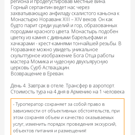
региона и продегустировав местные вина.
Горный серпантин ведет нас через
захватывающую анфиладу скалистого каньона к
Монастырю
Нораванк
XIII – XIV веков. Он как
будто парит среди ущелий и гор, образованных
породами красного цвета. Монастырь подобен
цветку из камня с дивными барельефами и
хачкарами - крест-камнями тончайшей резьбы. В
Нораванке можно увидеть уникальное
скульптурное изображение Бога Отца работы
мастера Момика и чудесную двухъярусную
церковь Сурб Аствацацин.
Возвращение в Ереван.
День 4.
Завтрак в отеле. Трансфер в аэропорт.
Стоимость тура на 4 дня в Армению на 1 человека
- Туроператор сохраняет за собой право в
зависимости от объективных обстоятельств, при
этом сохраняя объем и качество оказываемых
услуг, изменить порядок проведения экскурсий,
объектов питания и размещения!