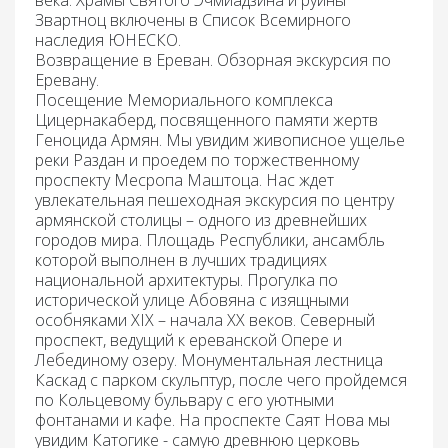
века. Храмы Святого Эчмиадзина и руины
Звартноц включены в Список Всемирного
наследия ЮНЕСКО.
Возвращение в Ереван.
Обзорная экскурсия по
Еревану.
Посещение Мемориального комплекса
Цицернакаберд, посвященного памяти жертв
Геноцида Армян. Мы увидим живописное ущелье
реки Раздан и проедем по торжественному
проспекту Месропа Маштоца. Нас ждет
увлекательная пешеходная экскурсия по центру
армянской столицы – одного из древнейших
городов мира. Площадь Республики, ансамбль
которой выполнен в лучших традициях
национальной архитектуры. Прогулка по
исторической улице Абовяна с изящными
особняками XIX – начала XX веков. Северный
проспект, ведущий к ереванской Опере и
Лебединому озеру. Монументальная лестница
Каскад с парком скульптур, после чего пройдемся
по Кольцевому бульвару с его уютными
фонтанами и кафе. На проспекте Саят Нова мы
увидим Катогике - самую древнюю церковь