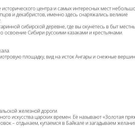
исторического центра и самых интересных мест небольш
упцов и декабристов, именно здесь снаряжались великие
.
таринной сибирской деревне, где вы окунётесь в быт местн
ло освоение Сибири русскими казаками и крестьянами.
кала.
мотровую площадку, вид на исток Ангары и снежные верши
альской железной дороги.
ного искусства царских времен. Её называют «Золотая пря
новок – отдыхаем, купаемся в Байкале и загадываем желани