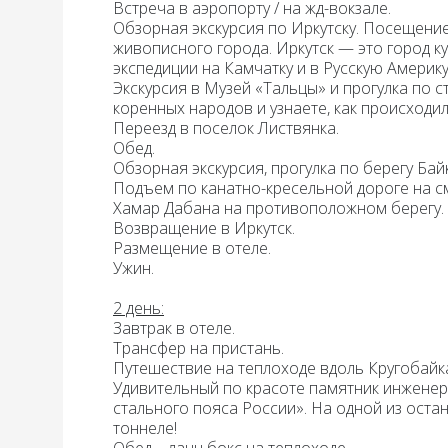
Встреча в аэропорту / на жд-вокзале.
Обзорная экскурсия по Иркутску.
Посещение 
живописного города. Иркутск — это город к
экспедиции на Камчатку и в Русскую Америку
Экскурсия в Музей «Тальцы»
и прогулка по с
коренных народов и узнаете, как происходи
Переезд в поселок Листвянка.
Обед.
Обзорная экскурсия, прогулка по берегу Бай
Подъем по канатно-кресельной дороге
на с
Хамар Дабана на противоположном берегу.
Возвращение в Иркутск.
Размещение в отеле.
Ужин.
2 день:
Завтрак в отеле
.
Трансфер на пристань.
Путешествие на теплоходе вдоль Кругобайк
Удивительный по красоте памятник инженер
стального пояса России». На одной из оста
тоннеле!