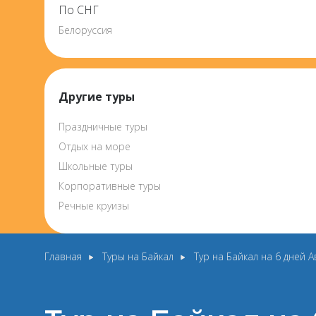
По СНГ
Белоруссия
Другие туры
Праздничные туры
Отдых на море
Школьные туры
Корпоративные туры
Речные круизы
Главная
Туры на Байкал
Тур на Байкал на 6 дней А