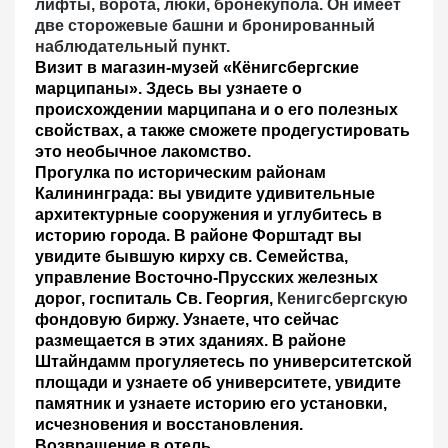
лифты, ворота, люки, бронекупола. Он имеет
две сторожевые башни и бронированный
наблюдательный пункт.
Визит в магазин-музей «Кёнигсбергские
марципаны».
Здесь вы узнаете о
происхождении марципана и о его полезных
свойствах, а также сможете продегустировать
это необычное лакомство.
Прогулка по историческим районам
Калининграда
: вы увидите удивительные
архитектурные сооружения и углубитесь в
историю города. В районе Форштадт вы
увидите бывшую кирху св. Семейства,
управление
Восточно-Прусских железных
дорог, госпиталь Св. Георгия,
Кенигсбергскую
фондовую биржу. Узнаете, что сейчас
размещается в этих зданиях. В районе
Штайндамм прогуляетесь по университетской
площади и узнаете об университете, увидите
памятник и узнаете историю его установки,
исчезновения и восстановления.
Возвращение в отель.