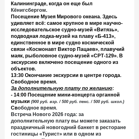
Калининграде, когда он еще был
Кёнигсбергом
.
Посещение
Музея Мирового океана
. Здесь
удивляет всё: самое крупное в мире научно-
исследовательское судно-музей «Витязь»,
подводная лодка-музей на плаву «Б-413»,
единственное в мире судно космической
связи «Космонавт Виктор Пацаев», плавучий
маяк, рыболовное судно-музей «СРТ-129». В
экскурсию включено посещение одного из
объектов.
13:30 Окончание
экскурсии
в центре города.
Свободное время
.
За дополнительную плату по желанию
:
- 14:00 Посещение мини-концерта органной
музыки
(900 руб. взр. / 500 руб. пенс. / 500 руб. школ.)
Св
ободное время
.
Встреча Нового 2026 года: з
а
дополнительную плату вы можете заказать
праздничный новогодний банкет в ресторане
гостиницы «Турист» или в одном из