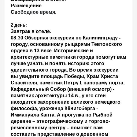
Размещение.
Св
ободное время
.
2 день:
Завтрак в отеле.
08
:3
0
Обзорная экскурсия по Калининграду -
городу, основанному рыцарями Тевтонского
ордена в 13 веке. Исторические и
архитектурные памятники города помогут вам
лучше узнать и понять историю этого
удивительного города. Во время экскурсии
вы увидите площадь Победы, Храм Христа
Спасителя, памятник Петру I, панораму порта,
Кафедральный Собор (внешний осмотр) -
памятник архитектуры 14 в., у его стен
находится захоронение великого немецкого
философа, уроженца Кёнигсберга -
Иммануила
Канта. А прогулка по Рыбной
деревне – этнографическому и торгово-
ремесленному центру – поможет вам
составить представление о довоенном