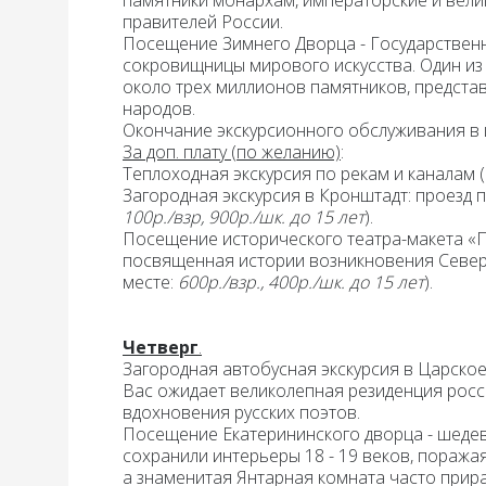
памятники монархам, императорские и вели
правителей России.
Посещение Зимнего Дворца - Государствен
сокровищницы мирового искусства. Один из
около трех миллионов памятников, представ
народ
Окончание
экскурсионного обслуживания в 
За доп. плату (по желанию)
:
Теплоходная
экскурсия по рекам и каналам
Загородная
экскурсия в Кронштадт:
проезд п
100р./взр, 900р./шк. до 15 лет
).
Посещение исторического театра-макета «
посвященная истории возникновения Северн
месте:
600р./взр.
, 400р./шк. до 15 лет
).
Четверг
.
Загородная автобусная экскурсия в Царское
Вас ожидает великолепная резиденция росс
вдохновения русских поэтов.
Посещение Екатерининского дворца
- шедев
сохранили интерьеры 18 - 19 веков, поража
а знаменитая Янтарная комната часто прира