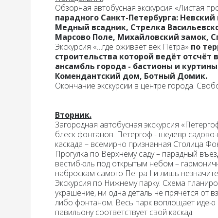
Обзорная автобусная экскурсия «Листая пр
парадного Санкт-Петербурга: Невский
Медный всадник, Стрелка Васильевско
Марсово Поле, Михайловский замок, С
Экскурсия «…где оживает век Петра»
по те
строительства которой ведёт отсчёт 
ансамбль города - бастионы и куртины
Комендантский дом, Ботный Домик.
Окончание
экскурсии в центре города. Сво
Вторник.
Загородная автобусная экскурсия «Петергоф
блеск фонтанов. Петергоф - шедевр садово
каскада – всемирно признанная Столица Фо
Прогулка по Верхнему саду
– парадный въез
вестибюль под открытым небом – гармоничн
наброскам самого Петра I и лишь незначит
Экскурсия по Нижнему парку
. Схема планиро
украшение, ни одна деталь не прячется от в
либо фонтаном. Весь парк воплощает идею 
павильону соответствует свой каскад.