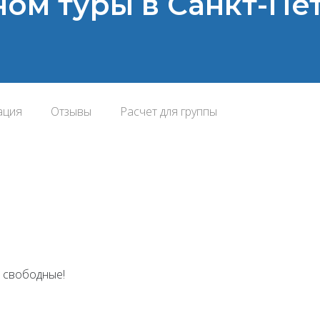
м туры в Санкт-Пете
ация
Отзывы
Расчет для группы
– свободные!