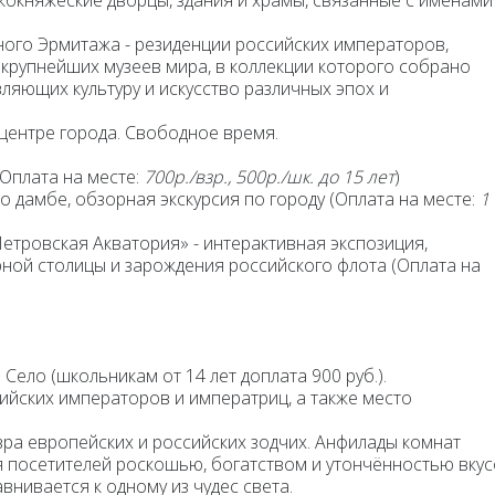
кокняжеские дворцы, здания и храмы, связанные с именами
ного Эрмитажа -
резиденции российских императоров,
 крупнейших музеев мира, в коллекции которого собрано
ляющих культуру и искусство различных эпох и
ов.
центре города. Свободное время.
(Оплата на месте:
700р./взр., 500р./шк. до 15 лет
)
о дамбе, обзорная экскурсия по городу (Оплата на месте:
1
Петровская Акватория»
- интерактивная экспозиция,
ой столицы и зарождения российского флота (Оплата на
 Село (
школьникам от 14 лет доплата 900 руб
.).
ийских императоров и императриц, а также место
ра европейских и российских зодчих. Анфилады комнат
я посетителей роскошью, богатством и утончённостью вкус
внивается к одному из чудес света.