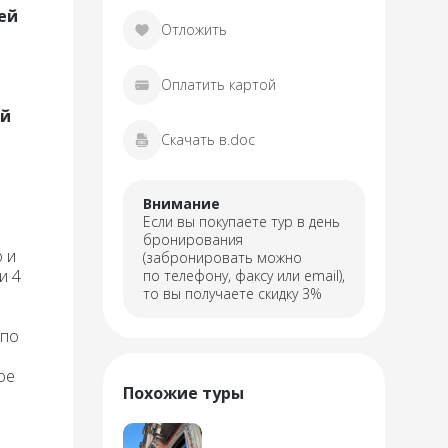
ей
Отложить
Оплатить картой
ый
Скачать в.doc
Внимание
Если вы покупаете тур в день
бронирования
 и
(забронировать можно
и 4
по телефону, факсу или email),
то вы получаете скидку 3%
й
 по
ое
Похожие туры