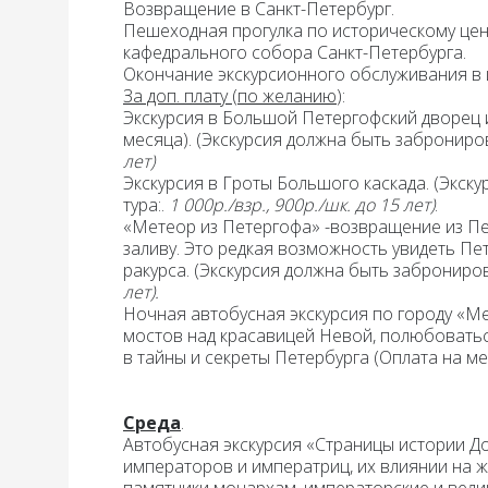
Возвращение
в Санкт-Петербург.
Пешеходная прогулка по историческому цен
кафедрального собора Санкт-Петербурга.
Окончание
экскурсионного обслуживания в 
За доп. плату (по желанию
):
Экскурсия в Большой Петергофский дворец 
месяца)
.
(Экскурсия должна быть заброниров
лет)
Экскурсия
в Гроты Большого каскада.
(Экску
тура:.
1 000р./взр., 900р./шк. до 15 лет)
.
«Метеор из Петергофа»
-возвращение из Пе
заливу. Это редкая возможность увидеть Пе
ракурса. (Экскурсия должна быть заброниро
лет).
Но
чная автобусная экскурсия по городу «
мостов над красавицей Невой, полюбоваться
в тайны и секреты Петербурга (Оплата на ме
Среда
.
Автобусная экскурсия «Страницы истории 
императоров и императриц, их влиянии на 