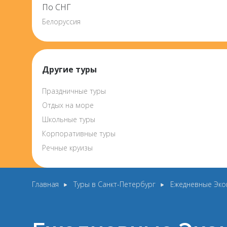
По СНГ
Белоруссия
Другие туры
Праздничные туры
Отдых на море
Школьные туры
Корпоративные туры
Речные круизы
Главная
Туры в Санкт-Петербург
Ежедневные Экон