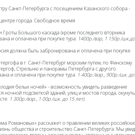
тру
Санкт-Петербурга с посещением Казанского собора -
центре города. Свободное время.
и Гроты Большого каскада
(кроме последнего вторника
ана и оплачена при покупке тура:
1400р./взр, 1 150р./шк.до
рсия должна быть забронирована и оплачена при покупке
тергофа в г. Санкт-Петербург морским путем, по Финскому
тергоф, Стрельню и панорамы Петербурга с другого
вана и оплачена при покупке тура:
1 400р./взр., 900р./шк. до
Мелодия белых ночей»
- возможность увидеть разведение
 ночной подсветкой зданий, улиц и мостов города, окунут
сте:
1 300р./взр., 1 00р./шк. до 15 лет).
Дома Романовых»
расскажет о правлении великих российски
жизнь общества и строительство Санкт-Петербурга. Мы уви