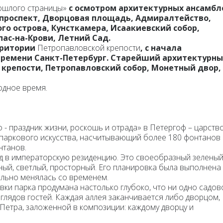
ошлого страницы»
с осмотром архитектурных ансамбл
 проспект, Дворцовая площадь, Адмиралтейство,
го острова, Кунсткамера, Исаакиевский собор,
пас-на-Крови, Летний Сад.
рритории
Петропавловской крепости
,
с начала
времени Санкт-Петербург. Старейший архитектурн
 крепости, Петропавловский собор, Монетный двор,
бодное время.
 - праздник жизни, роскошь и отрада»
в Петергоф – царство
-паркового искусства, насчитывающий более 180 фонтанов 
нтанов.
д в императорскую резиденцию. Это своеобразный зелены
ый, светлый, просторный. Его планировка была выполнена
ельно менялась со временем.
вки парка продумана настолько глубоко, что ни одно садов
зглядов гостей. Каждая аллея заканчивается либо дворцом,
Петра, заложенной в композиции: каждому дворцу и