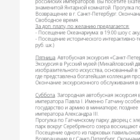
российских императоров. Вы посетите
Екат
знаменитой
Янтарной комнатой
. Прогулка 
Возвращение в г. Санкт-Петербург. Окончани
Свободное время.
За доп. плату, по желанию предлагается:
- Посещение
Океанариума
: в 19.00 шоу с аку
- Посещение исторического интерактивно-
руб. шк.)
Пятница
.
Автобусная экскурсия «Санкт-Петер
Экскурсия в Русский музей
(Михайловский дв
изобразительного искусства, основанный в 1
где представлена богатейшая коллекция про
Окончание экскурсионного обслуживания в 
Суббота
.
Загородная автобусная экскурсия 
императора Павла I. Именно Гатчину особе
государство и армию в миниатюре; позднее 
императора Александра III.
Прогулка по Гатчинскому парку:
дворец с эл
парк вокруг Серебряного озера восхищают
Посещение одного из парковых павильонов
Возвращение в г.Санкт-Петербург.
Окончани