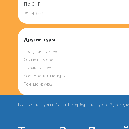
По СНГ
Белоруссия
Другие туры
Праздничные туры
Отдых на море
Школьные туры
Корпоративные туры
Речные круизы
Главная
Туры в Санкт-Петербург
Тур от 2 до 7 д