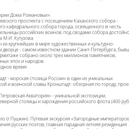
тории Дома Романовых».
евского проспекта с
посещением Казанского собора -
ого кафедрального собора города, освященного в честь
ельницы российских воинов; под сводами собора достойн
 М.И. Кутузова.
ин из крупнейших в мире художественных и культурно-
м дворце - самом известном здании Санкт-Петербурга, быв
Эрмитаже собрано около трех миллионов памятников,
чных эпох и народов.
одное время.
адт - морская столица России»
в один из уникальных
ской и воинской славы Кронштадт
:
обзорная по городу, прое
«Петровская Акватория»
- уникальной экспозиции,
ерной столицы и зарождения российского флота (400 руб
ело
(г.Пушкин). Путевая экскурсия «Загородные императорск
ения русских поэтов, главная парадная летняя резиденция