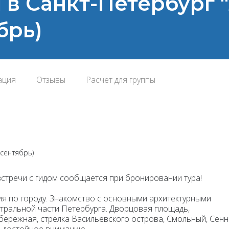
ей в Санкт-Петербург
брь)
ация
Отзывы
Расчет для группы
(сентябрь)
стречи с гидом сообщается при бронировании тура!
я по городу
. Знакомство с основными архитектурными
ральной части Петербурга. Дворцовая площадь,
бережная, стрелка Васильевского острова, Смольный, Сен