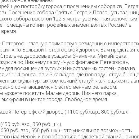
, достойное вниманию.
арейшую постройку города с посещением собора св. Петра
в).
Посещение собора Святых Петра и Павла
- усыпальниц
кого собора высотой 122,5 метра, увенчанная золочёным
ре помещены копии трофейных знамён, взятых Россией в
 время.
в Петергоф
- главную приморскую резиденцию императорск
курсия «По Большой Петергофской дороге». Вам представятс
 Стрельне, дворцовые усадьбы: Знаменка, Михайловка,
скурсия по Нижнему парку «Чудо фонтанов Петергофа»
,
» для восхищения русских и иностранных гостей.- одна из
я из 114 фонтанов и 3 каскадов, где повсюду - струи бьющ
сленных скульптурных композиций статуй, являющихся глав
екрасно сочетающимися с естественным рельефом.
Вы можете посетить
Малые дворцы
Нижнего парка.
экскурсии в центре города. Свободное время.
льшой Петергофский дворец
( 1100 руб./взр., 800 руб./шк.-
м
(450 руб. взр., 350 руб. шк.)
(650 руб. взр., 550 руб. шк.) - это уникальная возможность
стов над Невой, и полюбоваться подсветкой зданий ночно