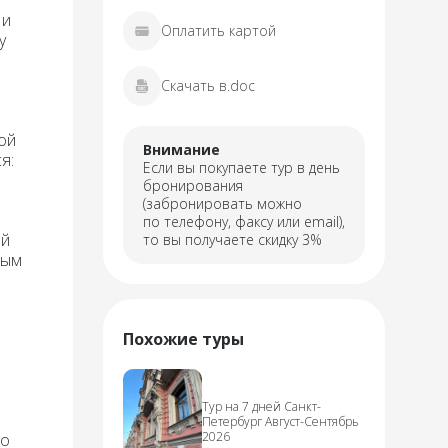
 и
Оплатить картой
у
Скачать в.doc
ой
Внимание
я:
Если вы покупаете тур в день
бронирования
(забронировать можно
по телефону, факсу или email),
ей
то вы получаете скидку 3%
ным
Похожие туры
Тур на 7 дней Санкт-
Петербург Август-Сентябрь
2026
го