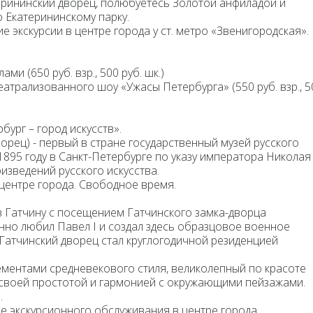
ерининский дворец
, полюбуетесь Золотой анфиладой и
по
Екатерининскому парку.
е экскурсии в центре города у ст. метро «Звенигородская».
лами (650 руб. взр., 500 руб. шк.)
театрализованного
шоу «Ужасы Петербурга»
(550 руб. взр., 
бург – город искусств»
.
орец) - первый в стране государственный музей русского
895 году в Санкт-Петербурге по указу императора Николая I
изведений русского искусства.
центре города. Свободное время.
в Гатчину
с посещением Гатчинского замка-дворца
нно любил Павел I и создал здесь образцовое военное
Гатчинский дворец стал круглогодичной резиденцией
ементами средневекового стиля, великолепный по красоте
 своей простотой и гармонией с окружающими пейзажами.
.
е экскурсионного обслуживания в центре города