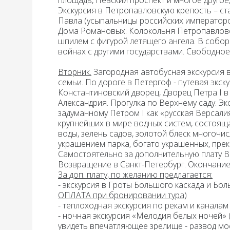
площадь, Невский проспект и многое другое
Экскурсия в Петропавловскую крепость
– ст
Павла (усыпальницы российских императоро
Дома Романовых. Колокольня Петропавловс
шпилем с фигурой летящего ангела. В собо
войнах с другими государствами. Свободное
Вторник.
Загородная автобусная экскурсия 
семьи. По дороге в Петергоф - путевая экс
Константиновский дворец, Дворец Петра I в
Александрия. Прогулка по
Верхнему саду
.
Эк
задуманному Петром I как «русская Версалия
крупнейших в мире водных систем, состояща
воды, зелень садов, золотой блеск многочи
украшением парка, богато украшенных, пр
Самостоятельно за дополнительную плату 
Возвращение в Санкт-Петербург. Окончание 
За доп. плату, по желанию предлагается:
-
экскурсия в Гроты Большого каскада и Бо
ОПЛАТА при бронировании тура
)
- теплоходная экскурсия по рекам и канала
- ночная экскурсия «Мелодия белых ночей»
увидеть впечатляющее зрелище - развод мо