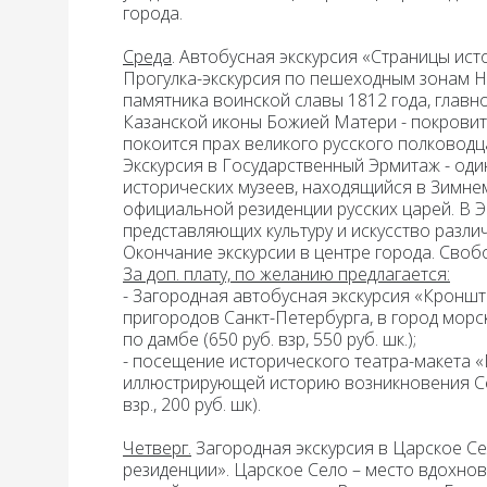
города.
Среда
.
Автобусная экскурсия «Страницы ис
Прогулка-экскурсия по пешеходным зонам Н
памятника воинской славы 1812 года, главн
Казанской иконы Божией Матери - покровит
покоится прах великого русского полководца
Экскурсия в Государственный Эрмитаж
- од
исторических музеев, находящийся в Зимне
официальной резиденции русских царей. В 
представляющих культуру и искусство разли
Окончание экскурсии в центре города. Своб
За доп. плату, по желанию предлагается:
- Загородная автобусная экскурсия «Кроншт
пригородов Санкт-Петербурга, в город мор
по дамбе (650 руб. взр, 550 руб. шк.);
-
посещение исторического театра-макета 
иллюстрирующей историю возникновения Сев
взр., 200 руб. шк).
Четверг
.
Загородная экскурсия в Царское С
резиденции». Царское Село – место вдохнов