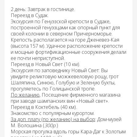
2 день: Завтрак
в гостинице.
Переезд
в Судак.
Экскурсия по Генуэзской крепости в Судаке
,
построенной генуэзцами как опорный пункт для
своей колонии в северном Причерноморье.
Крепость располагается на горе Дженевез-Кая
(высота 157 м). Удачное расположение крепости
и мощные фортификационные сооружения делали
ее почти неприступной.
Переезд
в Новый Свет (10 км).
Экскурсия по заповеднику Новый Свет:
Вы
увидите реликтовую можжевеловую рощу, грот
Шаляпина, Синюю, Голубую и Зеленую бухты,
прогуляетесь по Голицынской тропе.
По желанию
, Посещение фирменного магазина
при заводе шампанских вин «Новый свет».
Переезд
в Коктебель (40 км).
Знакомство с популярным курортом.
За доп. плату (по желанию) на выбор
:
Дом-музей
М. Волошина
(
300р
.)
Морская прогулка вдоль горы Кара-Даг к Золотым