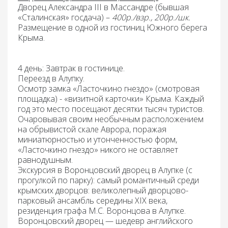
Дворец Александра III в Массандре
(бывшая
«Сталинская» госдача) –
400р./взр., 200р./шк.
Размещение
в одной из гостиниц Южного берега
Крыма.
4 день: Завтрак
в гостинице.
Переезд
в Алупку.
Осмотр замка «Ласточкино гнездо»
(смотровая
площадка) - «визитной карточки» Крыма. Каждый
год это место посещают десятки тысяч туристов.
Очаровывая своим необычным расположением
на обрывистой скале Аврора, поражая
миниатюрностью и утонченностью форм,
«Ласточкино гнездо» никого не оставляет
равнодушным.
Экскурсия в Воронцовский дворец в Алупке
(с
прогулкой по парку): самый романтичный среди
крымских дворцов: великолепный дворцово-
парковый ансамбль середины XIX века,
резиденция графа М.С. Воронцова в Алупке.
Воронцовский дворец — шедевр английского