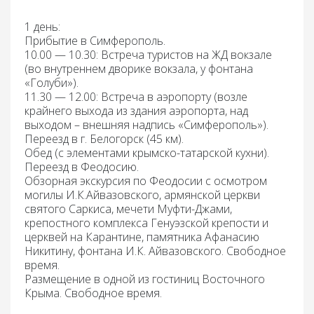
1 день:
Прибытие
в Симферополь.
10.00 — 10.30: Встреча туристов на ЖД вокзале
(во внутреннем дворике вокзала, у фонтана
«Голуби»).
11.30 — 12.00: Встреча в аэропорту
(возле
крайнего выхода из здания аэропорта, над
выходом – внешняя надпись «Симферополь»).
Переезд
в г. Белогорск (45 км).
Обед
(с элементами крымско-татарской кухни).
Переезд
в Феодосию.
Обзорная экскурсия по Феодосии
с осмотром
могилы И.К.Айвазовского, армянской церкви
святого Саркиса, мечети Муфти-Джами,
крепостного комплекса Генуэзской крепости и
церквей на Карантине, памятника Афанасию
Никитину, фонтана И.К. Айвазовского. Свободное
время.
Размещение
в одной из гостиниц Восточного
Крыма. Свободное время.