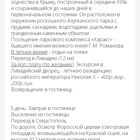
зодчества в Крыму, построенный в середине XIXв.
и сохранившийся до наших дней в
первоначальном состоянии. Он расположен в
окружении роскошного Алупкинского парка с
прудами, каскадами, водопадами, ущельями и
грандиозным каменным обвалом.
Посещение паркового комплекса «Харакс»
-
бывшего имения великого князя Г.М. Романова.
В лет
нее время
- отдых на пляже.
Переезд
в Ливадию (12 км).
За доп. плату (по желанию)
:
Экскурсия в
Ливадийский дворец
- летнюю резиденцию
российского императора Николая II –
400р./взр.,
200р./шк.
Возвращение
в гостиницу.
5 день: Завтрак
в гостинице.
Выселение
из гостиницы.
Переезд
в Севастополь.
По дороге, Осмотр Форосской церкви
(смотровая
площадка): возвышающейся на Красной скале, на
высоте 412 метров над уровнем моря.