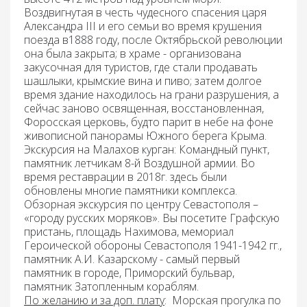
Воздвигнутая в честь чудесного спасения царя
Александра III и его семьи во время крушения
поезда в1888 году, после Октябрьской революции
она была закрыта; в храме - организована
закусочная для туристов, где стали продавать
шашлыки, крымские вина и пиво; затем долгое
время здание находилось на грани разрушения, а
сейчас заново освященная, восстановленная,
Форосская церковь, будто парит в небе на фоне
живописной панорамы Южного берега Крыма.
Экскурсия на Малахов курган:
Командный пункт,
памятник летчикам 8-й Воздушной армии. Во
время реставрации в 2018г. здесь были
обновлены многие памятники комплекса.
Обзорная экскурсия по центру Севастополя
–
«городу русских моряков». Вы посетите Графскую
пристань, площадь Нахимова, мемориал
Героической обороны Севастополя 1941-1942 гг.,
памятник А.И. Казарскому - самый первый
памятник в городе, Приморский бульвар,
памятник Затопленным кораблям.
По желанию и за доп. плату
:
М
орская прогулка по