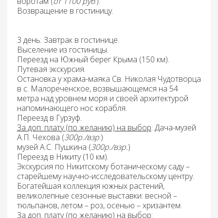
воротам
(
от 1100 руб
.).
Возвращение
в гостиницу.
3 день: Завтрак
в гостинице.
Выселение
из гостиницы.
Переезд
на Южный берег Крыма (150 км).
Путевая экскурсия.
Остановка у храма-маяка Св. Николая Чудотворца
в с. Малореченское, возвышающемся на 54
метра над уровнем моря и своей архитектурой
напоминающего нос корабля.
Переезд
в Гурзуф.
За доп. плату (по желанию) на выбор
:
Дача-музей
А.П. Чехова
(
300р./взр
.)
музей А.С. Пушкина
(
300р./взр.
)
Переезд
в Никиту (10 км).
Экскурсия по Никитскому ботаническому саду
–
старейшему научно-исследовательскому центру.
Богатейшая коллекция южных растений,
великолепные сезонные выставки: весной –
тюльпанов, летом – роз, осенью – хризантем.
За доп. плату (по желанию) на выбор
: