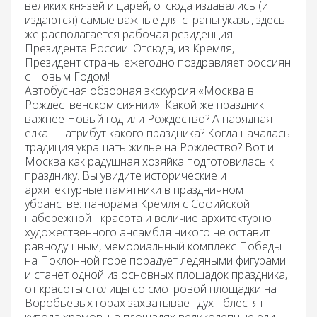
великих князей и царей, отсюда издавались (и
издаются) самые важные для страны указы, здесь
же располагается рабочая резиденция
Президента России! Отсюда, из Кремля,
Президент страны ежегодно поздравляет россиян
с Новым Годом!
Автобусная обзорная экскурсия «Москва в
Рождественском сиянии»:
Какой же праздник
важнее Новый год или Рождество? А нарядная
елка — атрибут какого праздника? Когда началась
традиция украшать жилье на Рождество? Вот и
Москва как радушная хозяйка подготовилась к
празднику. Вы увидите исторические и
архитектурные памятники в праздничном
убранстве: панорама Кремля с Софийской
набережной - красота и величие архитектурно-
художественного ансамбля никого не оставит
равнодушным, мемориальный комплекс Победы
на Поклонной горе порадует ледяными фигурами
и станет одной из основных площадок праздника,
от красоты столицы со смотровой площадки на
Воробьевых горах захватывает дух - блестят