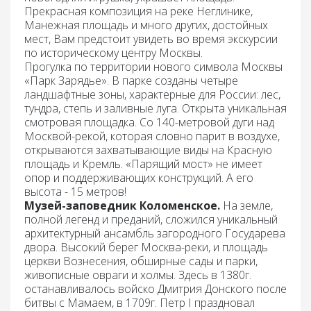
Прекрасная композиция на реке Неглинике,
Манежная площадь и много других, достойных
мест, Вам предстоит увидеть во время экскурсии
по историческому центру Москвы.
Прогулка по территории нового символа Москвы
«Парк Зарядье».
В парке созданы четыре
ландшафтные зоны, характерные для России: лес,
тундра, степь и заливные луга. Открыта уникальная
смотровая площадка. Со 140-метровой дуги над
Москвой-рекой, которая словно парит в воздухе,
открываются захватывающие виды на Красную
площадь и Кремль. «Парящий мост» не имеет
опор и поддерживающих конструкций. А его
высота - 15 метров!
Музей-заповедник Коломенское.
На земле,
полной легенд и преданий, сложился уникальный
архитектурный ансамбль загородного Государева
двора. Высокий берег Москва-реки, и площадь
церкви Вознесения, обширные сады и парки,
живописные овраги и холмы. Здесь в 1380г.
останавливалось войско Дмитрия Донского после
битвы с Мамаем, в 1709г. Петр I праздновал