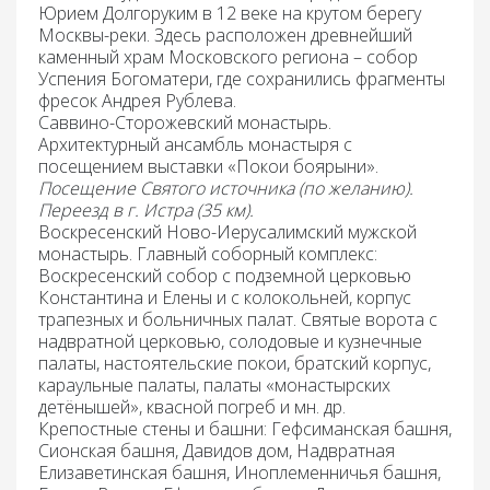
Юрием Долгоруким в 12 веке на крутом берегу
Москвы-реки. Здесь расположен древнейший
каменный храм Московского региона – собор
Успения Богоматери, где сохранились фрагменты
фресок Андрея Рублева.
Саввино-Сторожевский монастырь
.
Архитектурный ансамбль монастыря с
посещением выставки «Покои боярыни».
Посещение Святого источника (по желанию).
Переезд
в г. Истра (35 км).
Воскресенский Ново-Иерусалимский мужской
монастырь.
Главный соборный комплекс:
Воскресенский собор с подземной церковью
Константина и Елены и с колокольней, корпус
трапезных и больничных палат. Святые ворота с
надвратной церковью, солодовые и кузнечные
палаты, настоятельские покои, братский корпус,
караульные палаты, палаты «монастырских
детёнышей», квасной погреб и мн. др.
Крепостные стены и башни: Гефсиманская башня,
Сионская башня, Давидов дом, Надвратная
Елизаветинская башня, Иноплеменничья башня,