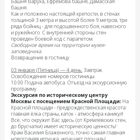
Башня Варуха, Ефремова башня, Дамасская
башня.
Как и положено настоящей крепости, в стенах
толщиной 3 метра и высотой более 9 метров, три
ряда бойниц - для подошвенного боя, навесного
и ружейного. С внутренней стороны стен
проведен боевой ход с парапетом.
Свободное время на территории музея-
заповедника.
Возвращение
в гостницу.
03 января (Пятница) — 4 день:
Завтрак
.
Освобождение номеров гостиницы.
10.00 Подача автобуса. Отъезд на экскурсионную
программу.
Экскурсия по историческому центру
Москвы с посещением Красной Площади:
На
Красной площади - предрождественская красота:
главная ёлка страны, каток - атмосфера каникул!
Всё, что окружит Вас здесь (от Кремлёвских стен,
до брусчатки) имеет историческую ценность!
Храм Василия Блаженного, точно самая главная
новогодняя игрушка, украшает площадь!