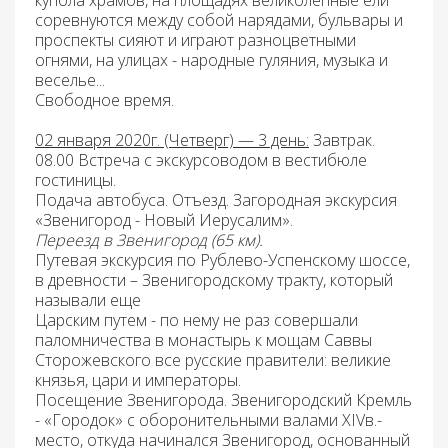
купола храмов, на площадях великолепные ели
соревнуются между собой нарядами, бульвары и
проспекты сияют и играют разноцветными
огнями, на улицах - народные гуляния, музыка и
веселье...
Свободное время.
02 января 2020г. (Четверг) — 3 день:
Завтрак.
08.00 Встреча с экскурсоводом в вестибюле
гостиницы
.
Подача автобуса. Отъезд. Загородная экскурсия
«Звенигород - Новый Иерусалим».
Переезд
в Звенигород (65 км).
Путевая экскурсия
по Рублево-Успенскому шоссе,
в древности – Звенигородскому тракту, который
называли еще
Царским путем - по нему не раз совершали
паломничества в монастырь к мощам Саввы
Сторожевского все русские правители: великие
князья, цари и императоры.
Посещение Звенигорода. Звенигородский Кремль
- «Городок»
с оборонительными валами XIVв.-
место, откуда начинался Звенигород, основанный