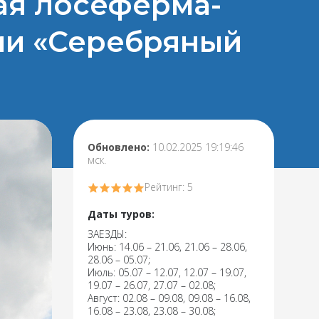
ая лосеферма-
ии «Серебряный
Обновлено:
10.02.2025 19:19:46
мск.
Рейтинг: 5
Даты туров:
ЗАЕЗДЫ:
Июнь: 14.06 – 21.06, 21.06 – 28.06,
28.06 – 05.07;
Июль: 05.07 – 12.07, 12.07 – 19.07,
19.07 – 26.07, 27.07 – 02.08;
Август: 02.08 – 09.08, 09.08 – 16.08,
16.08 – 23.08, 23.08 – 30.08;