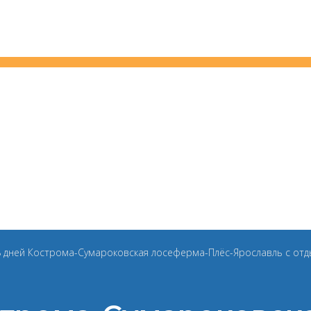
8 дней Кострома-Сумароковская лосеферма-Плёс-Ярославль с от