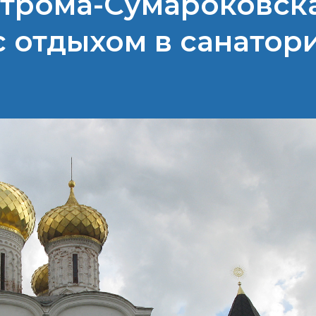
острома-Сумароковск
с отдыхом в санатор