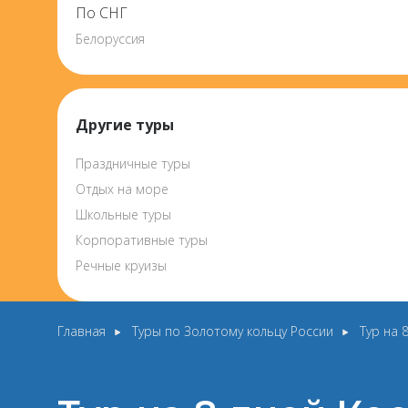
По СНГ
Белоруссия
Другие туры
Праздничные туры
Отдых на море
Школьные туры
Корпоративные туры
Речные круизы
Главная
Туры по Золотому кольцу России
Тур на 