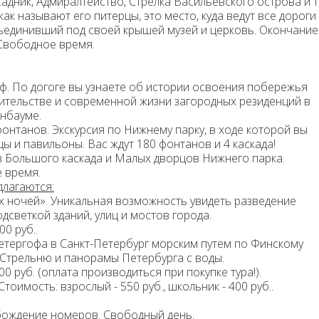
дник, Адмиралтейство, Стрелка Васильевского острова и т.
как называют его питерцы, это место, куда ведут все дороги
бъединивший под своей крышей музей и церковь. Окончание
 Свободное время.
оф
. По догоге вы узнаете об истории освоения побережья
оительстве и современной жизни загородных резиденций в
енбауме.
фонтанов.
Экскурсия по Нижнему парку
, в ходе которой вы
ы и павильоны. Вас ждут 180 фонтанов и 4 каскада!
 Большого каскада и Малых дворцов Нижнего парка.
 время.
длагаются:
 ночей». Уникальная возможность увидеть разведение
светкой зданий, улиц и мостов города.
0 руб..
етергофа в Санкт-Петербург морским путем по Финскому
 Стрельню и панорамы Петербурга с воды.
0 руб. (
оплата производиться при покупке тура
!).
тоимость: взрослый - 550 руб., школьник - 400 руб..
вобождение номеров.
Свободный день.