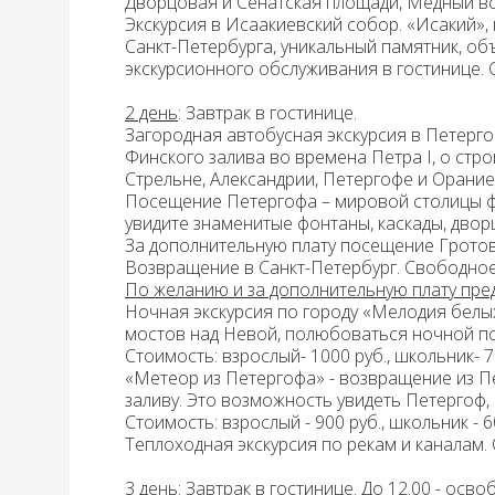
Дворцовая и Сенатская площади, Медный вса
Экскурсия в Исаакиевский собор.
«Исакий», 
Санкт-Петербурга, уникальный памятник, о
экскурсионного обслуживания в гостинице.
2 день
:
Завтрак
в гостинице.
Загородная автобусная
экскурсия в Петерг
Финского залива во времена Петра I, о стр
Стрельне, Александрии, Петергофе и Орани
Посещение Петергофа
– мировой столицы 
увидите знаменитые фонтаны, каскады, дворц
За дополнительную плату посещение Гротов
Возвращение в Санкт-Петербург. Свободное
По желанию и за дополнительную плату пре
Ночная экскурсия
по городу «Мелодия белых
мостов над Невой, полюбоваться ночной под
Стоимость: взрослый- 1000 руб., школьник- 70
«Метеор из Петергофа» -
возвращение из П
заливу. Это возможность увидеть Петергоф,
Стоимость: взрослый - 900 руб., школьник - 60
Теплоходная экскурсия
по рекам и каналам. С
3 день
:
Завтрак
в гостинице. До 12.00 - ос