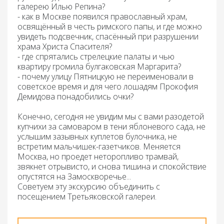
галерею Илью Репина?
- как в Москве появился православный храм,
освящённый в честь римского папы, и где можно
увидеть подсвечник, спасённый при разрушении
храма Христа Спасителя?
- где спрятались стрелецкие палаты и чью
квартиру громила булгаковская Маргарита?
- почему улицу Пятницкую не переименовали в
советское время и для чего лошадям Прокофия
Демидова понадобились очки?
Конечно, сегодня не увидим мы с вами разодетой
купчихи за самоваром в тени яблоневого сада, не
услышим зазывных куплетов булочника, не
встретим мальчишек-газетчиков. Меняется
Москва, но проедет неторопливо трамвай,
звякнет отрывисто, и снова тишина и спокойствие
опустятся на Замоскворечье...
Советуем эту экскурсию объединить с
посещением Третьяковской галереи.