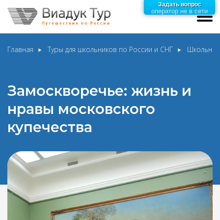
Задать вопрос
оператор не в сети
Главная
Туры для школьников по России и СНГ
Школьные
Замоскворечье: жизнь и
нравы московского
купечества