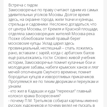
Встреча с гидом.
Замоскворечье по праву считают одним из самых
удивительных уголков Москвы. Долгое время
здесь, на окраине города, жили ткачи и кузнецы,
стрельцы и садовники. Несложно догадаться, что
от центра Москвы, от Кремля и Красной площади,
отделяла замоскворецких жителей Москва-река.
Позже облюбовали тихий правый берег
московские купцы. Уклад царил здесь
провинциальный, неспешный – спать ложились
рано, вставали с зарёй, когда с арбатских балов
ещё разъезжались гости. Словно живой учебник
истории, Замоскворечье помнит кулачные бои и
молодецкие забавы, набеги крымских ханов и лязг
мечей ополченцев Смутного времени, помнит
бородатых купцов и изворотливых приказчиков.
Прогуляемся же по тихим дворикам и переулкам и
узнаем:
- кто жил в Кадашах и куда "переехал" главный
колокол храма Воскресения?
- почему П.М. Третьяков собирал картины именно
русских художников и почему велел не пускать в