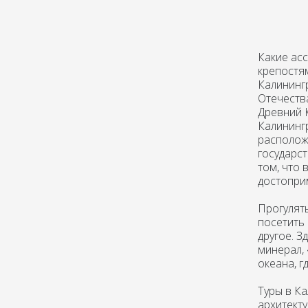
Какие асс
крепостям
Калинингр
Отечеств
Древний К
Калининг
расположе
государст
том, что 
достоприм
Прогулять
посетить
другое. З
минерал,
океана, г
Туры в К
архитект