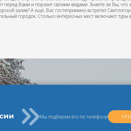
ет перед Вами и поразит своими видами. Знаете ли Вы, что
орской залив? А ещё, Вас гостеприимно встретит Светлого
ельный городок. Столько интересных мест включают туры в
ссии
Мы подберем его по телефону!
+7 (