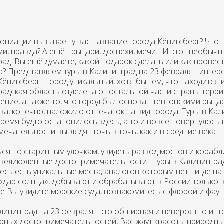
оциации вызывает у вас название города Кёнигсберг? Что-т
и, правда? А ещё - рыцари, доспехи, мечи... И этот необычн
ад. Вы ещё думаете, какой подарок сделать или как прове
а? Представляем туры в Калининград на 23 февраля - инте
ёнигсберг - город уникальный, хотя бы тем, что находится и
радская область отделена от остальной части страны терри
ние, а также то, что город был основан тевтонскими рыца
ва, конечно, наложило отпечаток на вид города. Туры в Ка
время будто остановилось здесь, а то и вовсе повернулось 
ечательности выглядят точь в точь, как и в средние века.
ся по старинным улочкам, увидеть развод мостов и корабли
 великолепные достопримечательности - туры в Калинингра
десь есть уникальные места, аналогов которым нет нигде на
 «дар солнца», добывают и обрабатывают в России только 
де Вы увидите морские суда, познакомитесь с флорой и фа
алининград на 23 февраля - это обширная и невероятно ин
урных достопримечательностей, Вас ждут красоты природны