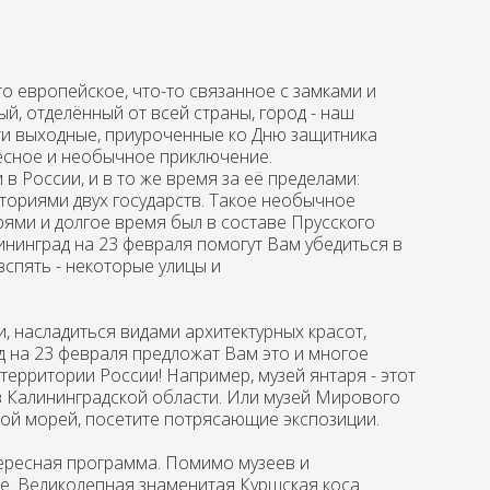
о европейское, что-то связанное с замками и
ый, отделённый от всей страны, город - наш
сти выходные, приуроченные ко Дню защитника
ресное и необычное приключение.
 в России, и в то же время за её пределами:
ториями двух государств. Такое необычное
рями и долгое время был в составе Прусского
лининград на 23 февраля помогут Вам убедиться в
вспять - некоторые улицы и
, насладиться видами архитектурных красот,
д на 23 февраля предложат Вам это и многое
 территории России! Например, музей янтаря - этот
в Калининградской области. Или музей Мирового
уной морей, посетите потрясающие экспозиции.
тересная программа. Помимо музеев и
е. Великолепная знаменитая Куршская коса