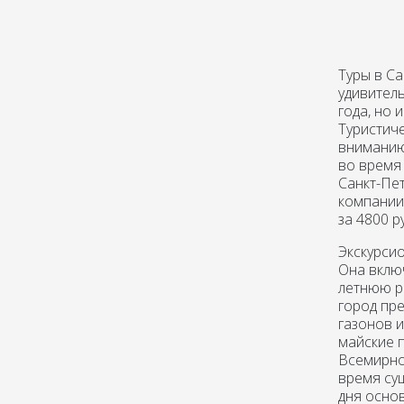
Туры в Са
удивител
года, но 
Туристиче
вниманию
во время 
Санкт-Пе
компании 
за 4800 р
Экскурси
Она включ
летнюю р
город пре
газонов 
майские 
Всемирног
время су
дня осно