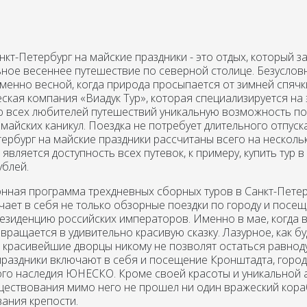
нкт-Петербург на майские праздники - это отдых, который з
ьное весеннее путешествие по северной столице. Безуслов
именно весной, когда природа просыпается от зимней спяч
ская компания «Виадук Тур», которая специализируется на 
 всех любителей путешествий уникальную возможность поз
майских каникул. Поездка не потребует длительного отпуска
тербург на майские праздники рассчитаны всего на нескол
является доступность всех путевок, к примеру, купить тур 
ублей.
онная программа трехдневных сборных туров в Санкт-Пете
ает в себя не только обзорные поездки по городу и посещ
езиденцию российских императоров. Именно в мае, когда 
вращается в удивительно красивую сказку. Лазурное, как б
и красивейшие дворцы никому не позволят остаться равнод
праздники включают в себя и посещение Кронштадта, города
о наследия ЮНЕСКО. Кроме своей красоты и уникальной арх
ществования мимо него не прошел ни один вражеский кора
вания крепости.