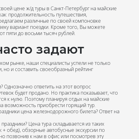
воей цене ж/д туры в Санкт-Петербург на майские
 как: продолжительность путешествия,
предлагаем различные по своей компоновке
еку вариант поездки. Кроме того, Вы можете
от пяти до восьми тысяч рублей.
часто задают
ком рынке, наши специалисты успели не только
, но и составить своеобразный рейтинг
и? Однозначно ответить на этот вопрос
утевок будет продано. Но практика показывает, что
ся к нулю. Поэтому планируя отдых на майские
на возможность приобрести горящий тур.
праздники цена железнодорожного билета? Ответ на
 праздники? Цена тура складывается из таких
к + обед), обзорные автобусные экскурсии по
жно позвонив к нам в офис или посмотрев эту