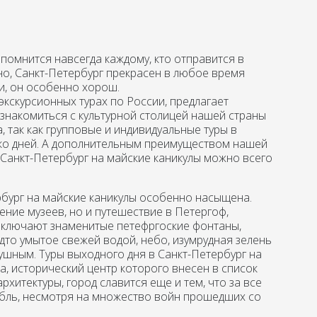
апомнится навсегда каждому, кто отправится в
но, Санкт-Петербург прекрасен в любое время
ки, он особенно хорош.
экскурсионных турах по России, предлагает
накомиться с культурной столицей нашей страны
, так как групповые и индивидуальные туры в
ько дней. А дополнительным преимуществом нашей
в Санкт-Петербург на майские каникулы можно всего
рбург на майские каникулы особенно насыщена.
ение музеев, но и путешествие в Петергоф,
включают знаменитые петефргоские фонтаны,
удто умытое свежей водой, небо, изумрудная зелень
ушным. Туры выходного дня в Санкт-Петербург на
, исторический центр которого внесен в список
итектуры, город славится еще и тем, что за все
бль, несмотря на множество войн прошедших со