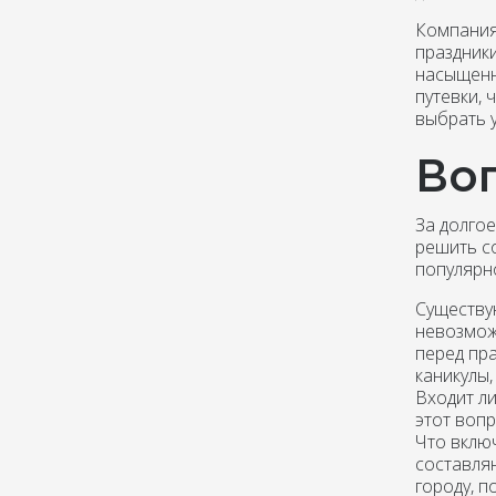
Компания
праздники
насыщенн
путевки,
выбрать у
Воп
За долго
решить с
популярн
Существую
невозможн
перед пр
каникулы
Входит ли
этот вопр
Что включ
составляю
городу, п