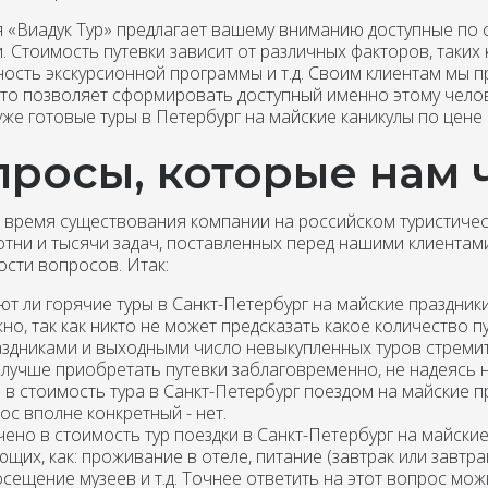
 «Виадук Тур» предлагает вашему вниманию доступные по с
. Стоимость путевки зависит от различных факторов, таких
ость экскурсионной программы и т.д. Своим клиентам мы 
 что позволяет сформировать доступный именно этому челов
же готовые туры в Петербург на майские каникулы по цене 
росы, которые нам 
е время существования компании на российском туристичес
отни и тысячи задач, поставленных перед нашими клиентами
ости вопросов. Итак:
т ли горячие туры в Санкт-Петербург на майские праздник
о, так как никто не может предсказать какое количество п
аздниками и выходными число невыкупленных туров стремит
, лучше приобретать путевки заблаговременно, не надеясь 
 в стоимость тура в Санкт-Петербург поездом на майские 
ос вполне конкретный - нет.
ено в стоимость тур поездки в Санкт-Петербург на майские
щих, как: проживание в отеле, питание (завтрак или завтра
осещение музеев и т.д. Точнее ответить на этот вопрос мо