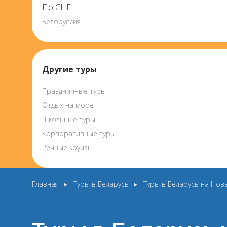
По СНГ
Белоруссия
Другие туры
Праздничные туры
Отдых на море
Школьные туры
Корпоративные туры
Речные круизы
Главная
Туры в Беларусь
Туры в Беларусь на Нов