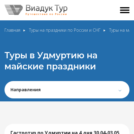
Главная
Туры на праздники по России и СНГ
Туры на май
Туры в Удмуртию на
майские праздники
Направления
Гастротур по Удмуртии на 4 дня 30.04-03.05,